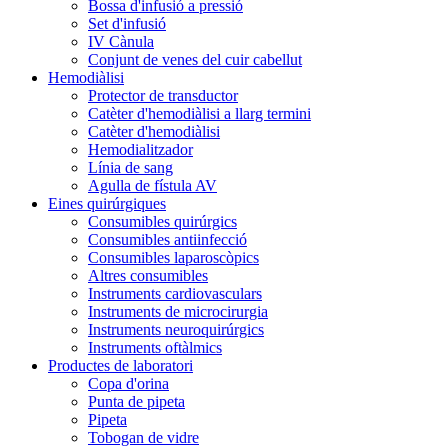
Bossa d'infusió a pressió
Set d'infusió
IV Cànula
Conjunt de venes del cuir cabellut
Hemodiàlisi
Protector de transductor
Catèter d'hemodiàlisi a llarg termini
Catèter d'hemodiàlisi
Hemodialitzador
Línia de sang
Agulla de fístula AV
Eines quirúrgiques
Consumibles quirúrgics
Consumibles antiinfecció
Consumibles laparoscòpics
Altres consumibles
Instruments cardiovasculars
Instruments de microcirurgia
Instruments neuroquirúrgics
Instruments oftàlmics
Productes de laboratori
Copa d'orina
Punta de pipeta
Pipeta
Tobogan de vidre