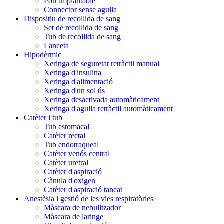
Port implantable
Connector sense agulla
Dispositiu de recollida de sang
Set de recollida de sang
Tub de recollida de sang
Lanceta
Hipodèrmic
Xeringa de seguretat retràctil manual
Xeringa d'insulina
Xeringa d'alimentació
Xeringa d'un sol ús
Xeringa desactivada automàticament
Xeringa d'agulla retràctil automàticament
Catèter i tub
Tub estomacal
Catèter rectal
Tub endotraqueal
Catèter venós central
Catèter uretral
Catèter d'aspiració
Cànula d'oxigen
Catèter d'aspiració tancat
Anestèsia i gestió de les vies respiratòries
Màscara de nebulitzador
Màscara de laringe