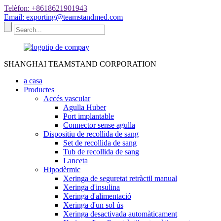
Telèfon: +8618621901943
Email: exporting@teamstandmed.com
SHANGHAI TEAMSTAND CORPORATION
a casa
Productes
Accés vascular
Agulla Huber
Port implantable
Connector sense agulla
Dispositiu de recollida de sang
Set de recollida de sang
Tub de recollida de sang
Lanceta
Hipodèrmic
Xeringa de seguretat retràctil manual
Xeringa d'insulina
Xeringa d'alimentació
Xeringa d'un sol ús
Xeringa desactivada automàticament