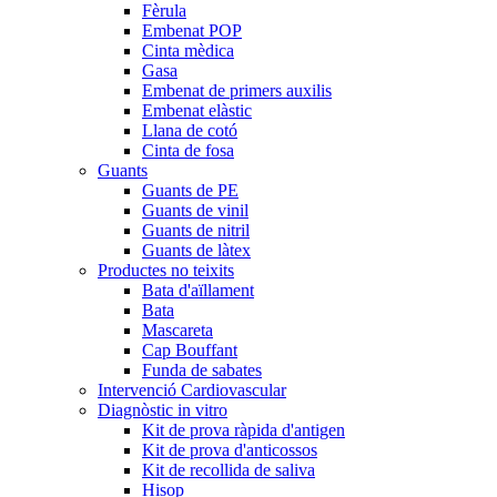
Fèrula
Embenat POP
Cinta mèdica
Gasa
Embenat de primers auxilis
Embenat elàstic
Llana de cotó
Cinta de fosa
Guants
Guants de PE
Guants de vinil
Guants de nitril
Guants de làtex
Productes no teixits
Bata d'aïllament
Bata
Mascareta
Cap Bouffant
Funda de sabates
Intervenció Cardiovascular
Diagnòstic in vitro
Kit de prova ràpida d'antigen
Kit de prova d'anticossos
Kit de recollida de saliva
Hisop