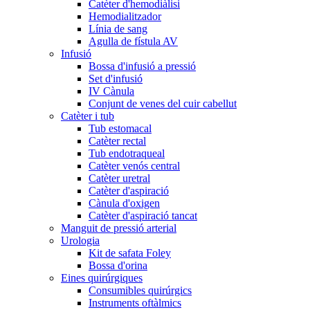
Catèter d'hemodiàlisi
Hemodialitzador
Línia de sang
Agulla de fístula AV
Infusió
Bossa d'infusió a pressió
Set d'infusió
IV Cànula
Conjunt de venes del cuir cabellut
Catèter i tub
Tub estomacal
Catèter rectal
Tub endotraqueal
Catèter venós central
Catèter uretral
Catèter d'aspiració
Cànula d'oxigen
Catèter d'aspiració tancat
Manguit de pressió arterial
Urologia
Kit de safata Foley
Bossa d'orina
Eines quirúrgiques
Consumibles quirúrgics
Instruments oftàlmics