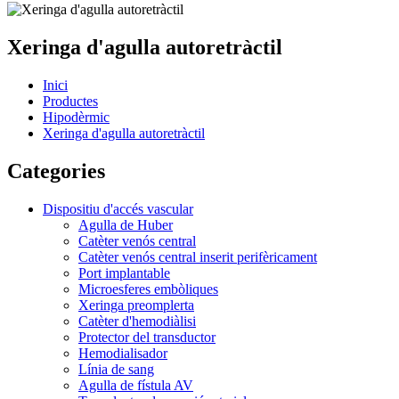
Xeringa d'agulla autoretràctil
Inici
Productes
Hipodèrmic
Xeringa d'agulla autoretràctil
Categories
Dispositiu d'accés vascular
Agulla de Huber
Catèter venós central
Catèter venós central inserit perifèricament
Port implantable
Microesferes embòliques
Xeringa preomplerta
Catèter d'hemodiàlisi
Protector del transductor
Hemodialisador
Línia de sang
Agulla de fístula AV