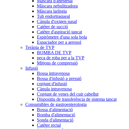
Màscara d'anestèsia
Màscara nebulitzadora
Màscara laríngia
Tub endortraqueal
Cànula d'oxigen nasal
Catèter de succió
Catèter d'aspiració tancat
Espiròmetre d'una sola bola
Espaciador per a aerosol
Teràpia de TVP
BOMBA DE TVP
peça de roba per a la TVP
Mitjons de compressió
Infusió
Bossa intravenosa
Bossa d'infusió a pressió
conjunt d'infusió
Cànula intravenosa
Conjunt de venes del cuir cabellut
Dispositiu de transferència de sistema tancat
Consumibles de gastroenterologia
Bossa d'alimentació
Bomba d'alimentació
Sonda d'alimentació
Catèter rectal