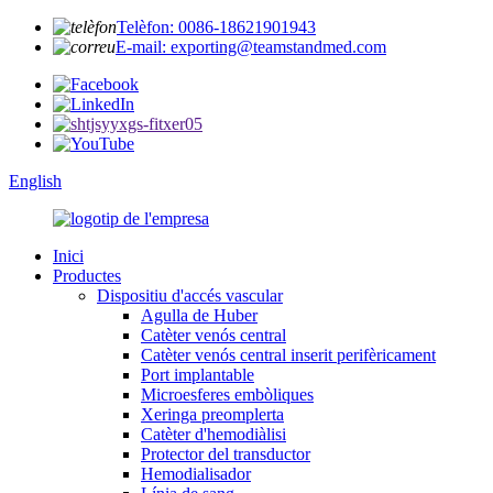
Telèfon: 0086-18621901943
E-mail: exporting@teamstandmed.com
English
Inici
Productes
Dispositiu d'accés vascular
Agulla de Huber
Catèter venós central
Catèter venós central inserit perifèricament
Port implantable
Microesferes embòliques
Xeringa preomplerta
Catèter d'hemodiàlisi
Protector del transductor
Hemodialisador