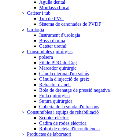
Agulla dental
Mordassa bucal
Catèter i tub
Tub de PVC
Sistema de canonades de PVDF
Urologia
Instrument d'urologia
Bossa d'orina
Catèter uretral
Consumibles quirúrgics
polsera
Fil de PDO de Cog
Marcador quirúrgic
Cànula uterina d'un sol ús
Cànula d'injecció de greix
Retractor d'anell
Bola de drenatge de pressió negativa
Fulla quirúrgica
Sutura quirúrgica
Coberta de la sonda d'ultrasons
Consumibles i equips de rehabilitació
Scooter elèctric
Cadira de rodes elèctrica
Robot de neteja d'incontinència
Productes de laboratori