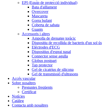
EPI (Equip de protecció individual)
Bata d'aïllament
Overcover
Mascareta
Gorra bufant
Coberta de sabata
Guants
Accessoris i altres
Ampolla de drenatge toràcic
Dispositiu de recollida de bacteris d'un sol ús
Elèctrodes d'ECG
Dispositius d'esprai nasal
Connector sense agulla
Globus postpart
Tap protector
Gel de cicatrius de silicona
Gel de transmissió d'ultrasons
Accés vascular
Sobre nosaltres
Preguntes freqüents
Certificat
Notícies
Catàleg
Contacta amb nosaltres