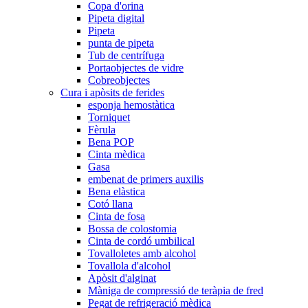
Copa d'orina
Pipeta digital
Pipeta
punta de pipeta
Tub de centrífuga
Portaobjectes de vidre
Cobreobjectes
Cura i apòsits de ferides
esponja hemostàtica
Torniquet
Fèrula
Bena POP
Cinta mèdica
Gasa
embenat de primers auxilis
Bena elàstica
Cotó llana
Cinta de fosa
Bossa de colostomia
Cinta de cordó umbilical
Tovalloletes amb alcohol
Tovallola d'alcohol
Apòsit d'alginat
Màniga de compressió de teràpia de fred
Pegat de refrigeració mèdica