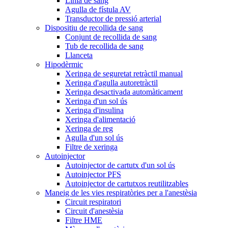
Línia de sang
Agulla de fístula AV
Transductor de pressió arterial
Dispositiu de recollida de sang
Conjunt de recollida de sang
Tub de recollida de sang
Llanceta
Hipodèrmic
Xeringa de seguretat retràctil manual
Xeringa d'agulla autoretràctil
Xeringa desactivada automàticament
Xeringa d'un sol ús
Xeringa d'insulina
Xeringa d'alimentació
Xeringa de reg
Agulla d'un sol ús
Filtre de xeringa
Autoinjector
Autoinjector de cartutx d'un sol ús
Autoinjector PFS
Autoinjector de cartutxos reutilitzables
Maneig de les vies respiratòries per a l'anestèsia
Circuit respiratori
Circuit d'anestèsia
Filtre HME