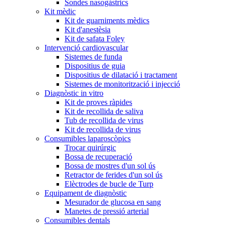
Sondes nasogàstrics
Kit mèdic
Kit de guarniments mèdics
Kit d'anestèsia
Kit de safata Foley
Intervenció cardiovascular
Sistemes de funda
Dispositius de guia
Dispositius de dilatació i tractament
Sistemes de monitorització i injecció
Diagnòstic in vitro
Kit de proves ràpides
Kit de recollida de saliva
Tub de recollida de virus
Kit de recollida de virus
Consumibles laparoscòpics
Trocar quirúrgic
Bossa de recuperació
Bossa de mostres d'un sol ús
Retractor de ferides d'un sol ús
Elèctrodes de bucle de Turp
Equipament de diagnòstic
Mesurador de glucosa en sang
Manetes de pressió arterial
Consumibles dentals