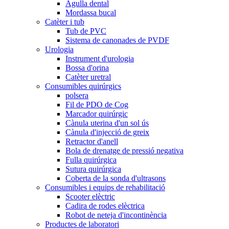
Agulla dental
Mordassa bucal
Catèter i tub
Tub de PVC
Sistema de canonades de PVDF
Urologia
Instrument d'urologia
Bossa d'orina
Catèter uretral
Consumibles quirúrgics
polsera
Fil de PDO de Cog
Marcador quirúrgic
Cànula uterina d'un sol ús
Cànula d'injecció de greix
Retractor d'anell
Bola de drenatge de pressió negativa
Fulla quirúrgica
Sutura quirúrgica
Coberta de la sonda d'ultrasons
Consumibles i equips de rehabilitació
Scooter elèctric
Cadira de rodes elèctrica
Robot de neteja d'incontinència
Productes de laboratori