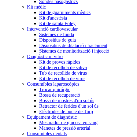
Sondes nasogàstrics
Kit mèdic
Kit de guarniments mèdics
Kit d'anestèsia
Kit de safata Foley
Intervenció cardiovascular
Sistemes de funda
Dispositius de guia
Dispositius de dilatació i tractament
Sistemes de monitorització i injecció
Diagnòstic in vitro
Kit de proves ràpides
Kit de recollida de saliva
Tub de recollida de virus
Kit de recollida de virus
Consumibles laparoscòpics
Trocar quirúrgic
Bossa de recuperació
Bossa de mostres d'un sol ús
Retractor de ferides d'un sol ús
Elèctrodes de bucle de Turp
Equipament de diagnòstic
Mesurador de glucosa en sang
Manetes de pressió arterial
Consumibles dentals