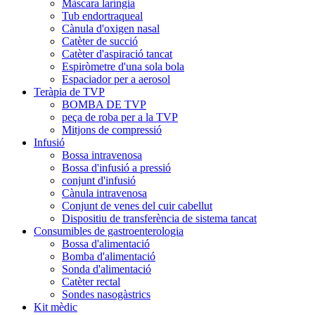
Màscara laríngia
Tub endortraqueal
Cànula d'oxigen nasal
Catèter de succió
Catèter d'aspiració tancat
Espiròmetre d'una sola bola
Espaciador per a aerosol
Teràpia de TVP
BOMBA DE TVP
peça de roba per a la TVP
Mitjons de compressió
Infusió
Bossa intravenosa
Bossa d'infusió a pressió
conjunt d'infusió
Cànula intravenosa
Conjunt de venes del cuir cabellut
Dispositiu de transferència de sistema tancat
Consumibles de gastroenterologia
Bossa d'alimentació
Bomba d'alimentació
Sonda d'alimentació
Catèter rectal
Sondes nasogàstrics
Kit mèdic