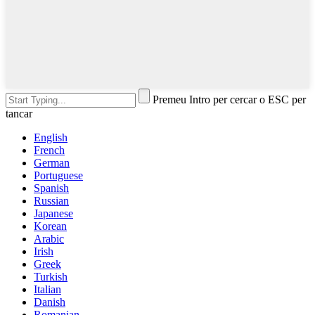
Premeu Intro per cercar o ESC per
tancar
English
French
German
Portuguese
Spanish
Russian
Japanese
Korean
Arabic
Irish
Greek
Turkish
Italian
Danish
Romanian