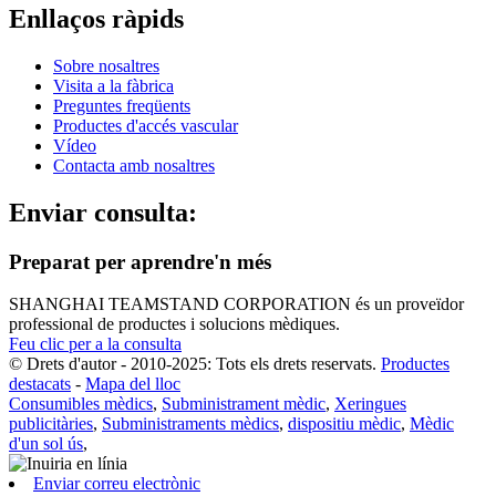
Enllaços ràpids
Sobre nosaltres
Visita a la fàbrica
Preguntes freqüents
Productes d'accés vascular
Vídeo
Contacta amb nosaltres
Enviar consulta:
Preparat per aprendre'n més
SHANGHAI TEAMSTAND CORPORATION és un proveïdor
professional de productes i solucions mèdiques.
Feu clic per a la consulta
© Drets d'autor - 2010-2025: Tots els drets reservats.
Productes
destacats
-
Mapa del lloc
Consumibles mèdics
,
Subministrament mèdic
,
Xeringues
publicitàries
,
Subministraments mèdics
,
dispositiu mèdic
,
Mèdic
d'un sol ús
,
Enviar correu electrònic