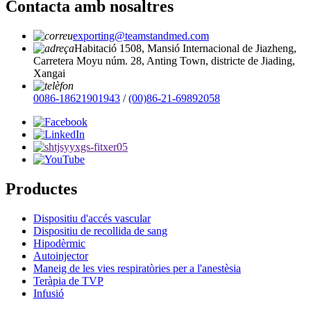
Contacta amb nosaltres
exporting@teamstandmed.com
Habitació 1508, Mansió Internacional de Jiazheng,
Carretera Moyu núm. 28, Anting Town, districte de Jiading,
Xangai
0086-18621901943
/
(00)86-21-69892058
Productes
Dispositiu d'accés vascular
Dispositiu de recollida de sang
Hipodèrmic
Autoinjector
Maneig de les vies respiratòries per a l'anestèsia
Teràpia de TVP
Infusió