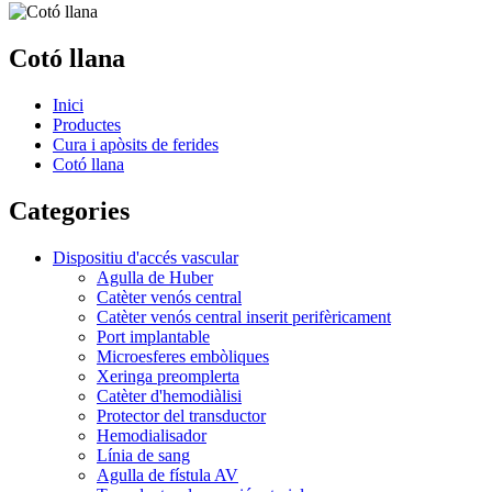
Cotó llana
Inici
Productes
Cura i apòsits de ferides
Cotó llana
Categories
Dispositiu d'accés vascular
Agulla de Huber
Catèter venós central
Catèter venós central inserit perifèricament
Port implantable
Microesferes embòliques
Xeringa preomplerta
Catèter d'hemodiàlisi
Protector del transductor
Hemodialisador
Línia de sang
Agulla de fístula AV