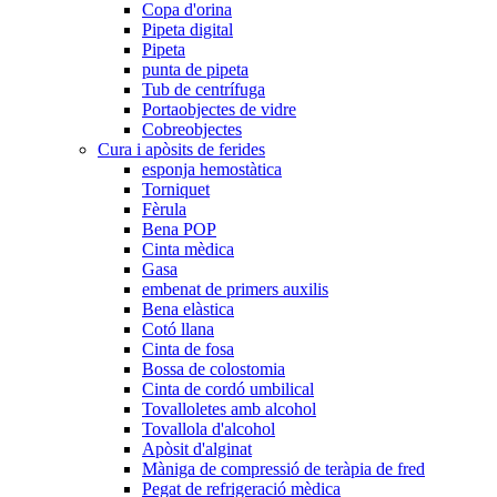
Copa d'orina
Pipeta digital
Pipeta
punta de pipeta
Tub de centrífuga
Portaobjectes de vidre
Cobreobjectes
Cura i apòsits de ferides
esponja hemostàtica
Torniquet
Fèrula
Bena POP
Cinta mèdica
Gasa
embenat de primers auxilis
Bena elàstica
Cotó llana
Cinta de fosa
Bossa de colostomia
Cinta de cordó umbilical
Tovalloletes amb alcohol
Tovallola d'alcohol
Apòsit d'alginat
Màniga de compressió de teràpia de fred
Pegat de refrigeració mèdica