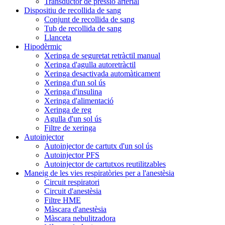
Transductor de pressió arterial
Dispositiu de recollida de sang
Conjunt de recollida de sang
Tub de recollida de sang
Llanceta
Hipodèrmic
Xeringa de seguretat retràctil manual
Xeringa d'agulla autoretràctil
Xeringa desactivada automàticament
Xeringa d'un sol ús
Xeringa d'insulina
Xeringa d'alimentació
Xeringa de reg
Agulla d'un sol ús
Filtre de xeringa
Autoinjector
Autoinjector de cartutx d'un sol ús
Autoinjector PFS
Autoinjector de cartutxos reutilitzables
Maneig de les vies respiratòries per a l'anestèsia
Circuit respiratori
Circuit d'anestèsia
Filtre HME
Màscara d'anestèsia
Màscara nebulitzadora