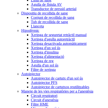
Línia de sang
Agulla de fístula AV
Transductor de pressió arterial
Dispositiu de recollida de sang
Conjunt de recollida de sang
Tub de recollida de sang
Llanceta
Hipodèrmic
Xeringa de seguretat retràctil manual
Xeringa d'agulla autoretràctil
Xeringa desactivada automàticament
Xeringa d'un sol ús
Xeringa d'insulina
Xeringa d'alimentació
Xeringa de reg
Agulla d'un sol ús
Filtre de xeringa
Autoinjector
Autoinjector de cartutx d'un sol ús
Autoinjector PFS
Autoinjector de cartutxos reutilitzables
Maneig de les vies respiratòries per a l'anestèsia
Circuit respiratori
Circuit d'anestèsia
Filtre HME