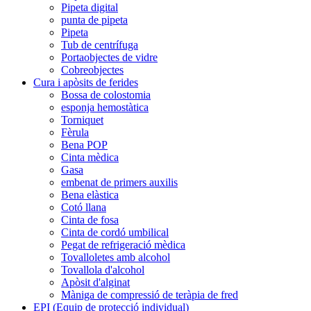
Pipeta digital
punta de pipeta
Pipeta
Tub de centrífuga
Portaobjectes de vidre
Cobreobjectes
Cura i apòsits de ferides
Bossa de colostomia
esponja hemostàtica
Torniquet
Fèrula
Bena POP
Cinta mèdica
Gasa
embenat de primers auxilis
Bena elàstica
Cotó llana
Cinta de fosa
Cinta de cordó umbilical
Pegat de refrigeració mèdica
Tovalloletes amb alcohol
Tovallola d'alcohol
Apòsit d'alginat
Màniga de compressió de teràpia de fred
EPI (Equip de protecció individual)