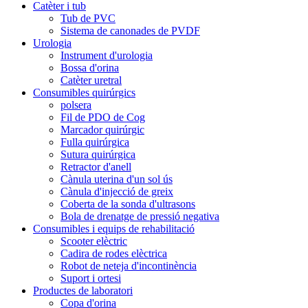
Catèter i tub
Tub de PVC
Sistema de canonades de PVDF
Urologia
Instrument d'urologia
Bossa d'orina
Catèter uretral
Consumibles quirúrgics
polsera
Fil de PDO de Cog
Marcador quirúrgic
Fulla quirúrgica
Sutura quirúrgica
Retractor d'anell
Cànula uterina d'un sol ús
Cànula d'injecció de greix
Coberta de la sonda d'ultrasons
Bola de drenatge de pressió negativa
Consumibles i equips de rehabilitació
Scooter elèctric
Cadira de rodes elèctrica
Robot de neteja d'incontinència
Suport i ortesi
Productes de laboratori
Copa d'orina