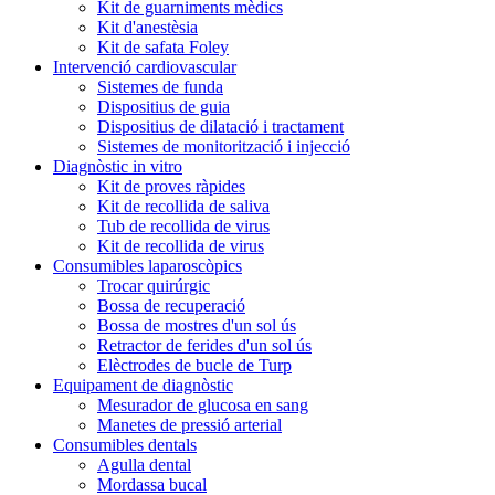
Kit de guarniments mèdics
Kit d'anestèsia
Kit de safata Foley
Intervenció cardiovascular
Sistemes de funda
Dispositius de guia
Dispositius de dilatació i tractament
Sistemes de monitorització i injecció
Diagnòstic in vitro
Kit de proves ràpides
Kit de recollida de saliva
Tub de recollida de virus
Kit de recollida de virus
Consumibles laparoscòpics
Trocar quirúrgic
Bossa de recuperació
Bossa de mostres d'un sol ús
Retractor de ferides d'un sol ús
Elèctrodes de bucle de Turp
Equipament de diagnòstic
Mesurador de glucosa en sang
Manetes de pressió arterial
Consumibles dentals
Agulla dental
Mordassa bucal