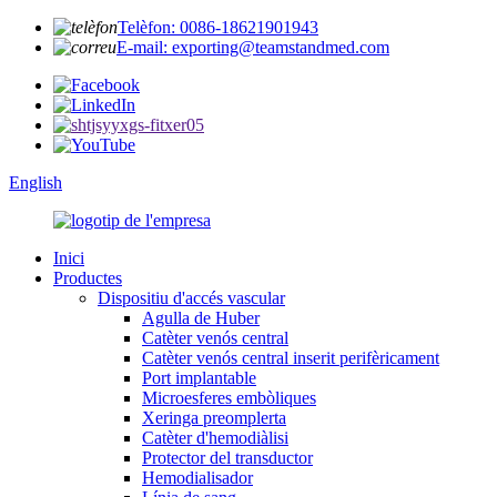
Telèfon: 0086-18621901943
E-mail: exporting@teamstandmed.com
English
Inici
Productes
Dispositiu d'accés vascular
Agulla de Huber
Catèter venós central
Catèter venós central inserit perifèricament
Port implantable
Microesferes embòliques
Xeringa preomplerta
Catèter d'hemodiàlisi
Protector del transductor
Hemodialisador