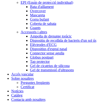
EPI (Equip de protecció individual)
Bata d'aïllament
Overcover
Mascareta
Gorra bufant
Coberta de sabata
Guants
Accessoris i altres
Ampolla de drenatge toràcic
Dispositiu de recollida de bacteris d'un sol ús
Elèctrodes d'ECG
Dispositius d'esprai nasal
Connector sense agulla
Globus postpart
Tap protector
Gel de cicatrius de silicona
Gel de transmissió d'ultrasons
Accés vascular
Sobre nosaltres
Preguntes freqüents
Certificat
Notícies
Catàleg
Contacta amb nosaltres