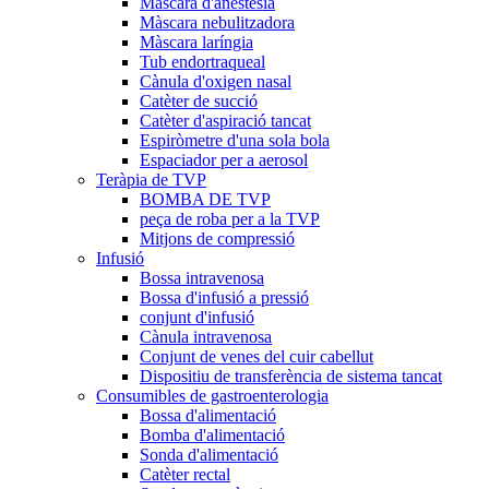
Màscara d'anestèsia
Màscara nebulitzadora
Màscara laríngia
Tub endortraqueal
Cànula d'oxigen nasal
Catèter de succió
Catèter d'aspiració tancat
Espiròmetre d'una sola bola
Espaciador per a aerosol
Teràpia de TVP
BOMBA DE TVP
peça de roba per a la TVP
Mitjons de compressió
Infusió
Bossa intravenosa
Bossa d'infusió a pressió
conjunt d'infusió
Cànula intravenosa
Conjunt de venes del cuir cabellut
Dispositiu de transferència de sistema tancat
Consumibles de gastroenterologia
Bossa d'alimentació
Bomba d'alimentació
Sonda d'alimentació
Catèter rectal