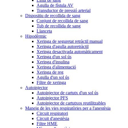
Línia de sang
Agulla de fístula AV
Transductor de pressió arterial
Dispositiu de recollida de sang
Conjunt de recollida de sang
Tub de recollida de sang
Llanceta
Hipodèrmic
Xeringa de seguretat retràctil manual
Xeringa d'agulla autoretràctil
Xeringa desactivada automàticament
Xeringa d'un sol ús
Xeringa d'insulina
Xeringa d'alimentació
Xeringa de reg
Agulla d'un sol ús
Filtre de xeringa
Autoinjector
Autoinjector de cartutx d'un sol ús
Autoinjector PFS
Autoinjector de cartutxos reutilitzables
Maneig de les vies respiratòries per a l'anestèsia
Circuit respiratori
Circuit d'anestèsia
Filtre HME