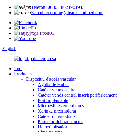
Telèfon: 0086-18621901943
E-mail: exporting@teamstandmed.com
English
Inici
Productes
Dispositiu d'accés vascular
Agulla de Huber
Catèter venós central
Catèter venós central inserit perifèricament
Port implantable
Microesferes embòliques
Xeringa preomplerta
Catèter d'hemodiàlisi
Protector del transductor
Hemodialisador