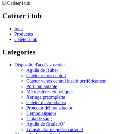
Catèter i tub
Inici
Productes
Catèter i tub
Categories
Dispositiu d'accés vascular
Agulla de Huber
Catèter venós central
Catèter venós central inserit perifèricament
Port implantable
Microesferes embòliques
Xeringa preomplerta
Catèter d'hemodiàlisi
Protector del transductor
Hemodialisador
Línia de sang
Agulla de fístula AV
Transductor de pressió arterial