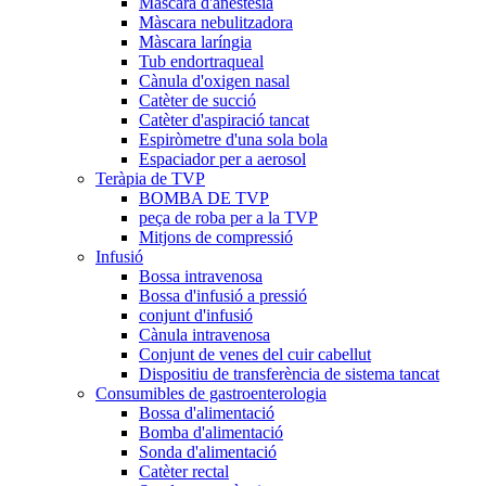
Màscara d'anestèsia
Màscara nebulitzadora
Màscara laríngia
Tub endortraqueal
Cànula d'oxigen nasal
Catèter de succió
Catèter d'aspiració tancat
Espiròmetre d'una sola bola
Espaciador per a aerosol
Teràpia de TVP
BOMBA DE TVP
peça de roba per a la TVP
Mitjons de compressió
Infusió
Bossa intravenosa
Bossa d'infusió a pressió
conjunt d'infusió
Cànula intravenosa
Conjunt de venes del cuir cabellut
Dispositiu de transferència de sistema tancat
Consumibles de gastroenterologia
Bossa d'alimentació
Bomba d'alimentació
Sonda d'alimentació
Catèter rectal