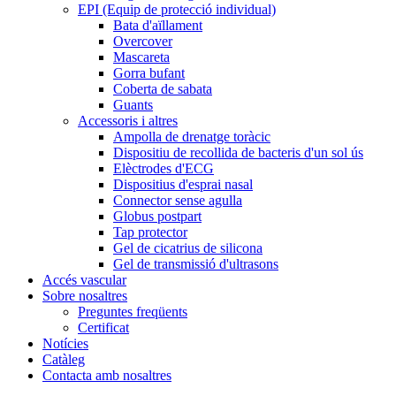
EPI (Equip de protecció individual)
Bata d'aïllament
Overcover
Mascareta
Gorra bufant
Coberta de sabata
Guants
Accessoris i altres
Ampolla de drenatge toràcic
Dispositiu de recollida de bacteris d'un sol ús
Elèctrodes d'ECG
Dispositius d'esprai nasal
Connector sense agulla
Globus postpart
Tap protector
Gel de cicatrius de silicona
Gel de transmissió d'ultrasons
Accés vascular
Sobre nosaltres
Preguntes freqüents
Certificat
Notícies
Catàleg
Contacta amb nosaltres