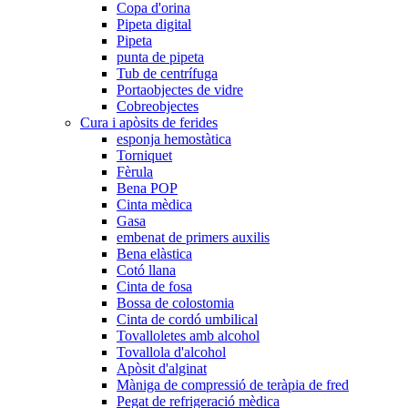
Copa d'orina
Pipeta digital
Pipeta
punta de pipeta
Tub de centrífuga
Portaobjectes de vidre
Cobreobjectes
Cura i apòsits de ferides
esponja hemostàtica
Torniquet
Fèrula
Bena POP
Cinta mèdica
Gasa
embenat de primers auxilis
Bena elàstica
Cotó llana
Cinta de fosa
Bossa de colostomia
Cinta de cordó umbilical
Tovalloletes amb alcohol
Tovallola d'alcohol
Apòsit d'alginat
Màniga de compressió de teràpia de fred
Pegat de refrigeració mèdica