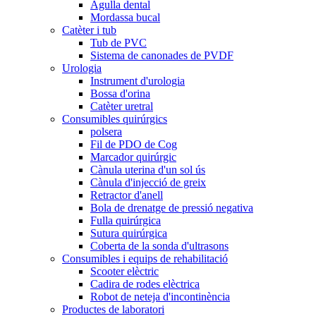
Agulla dental
Mordassa bucal
Catèter i tub
Tub de PVC
Sistema de canonades de PVDF
Urologia
Instrument d'urologia
Bossa d'orina
Catèter uretral
Consumibles quirúrgics
polsera
Fil de PDO de Cog
Marcador quirúrgic
Cànula uterina d'un sol ús
Cànula d'injecció de greix
Retractor d'anell
Bola de drenatge de pressió negativa
Fulla quirúrgica
Sutura quirúrgica
Coberta de la sonda d'ultrasons
Consumibles i equips de rehabilitació
Scooter elèctric
Cadira de rodes elèctrica
Robot de neteja d'incontinència
Productes de laboratori