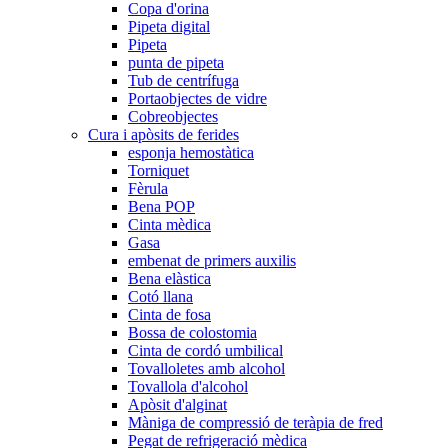
Copa d'orina
Pipeta digital
Pipeta
punta de pipeta
Tub de centrífuga
Portaobjectes de vidre
Cobreobjectes
Cura i apòsits de ferides
esponja hemostàtica
Torniquet
Fèrula
Bena POP
Cinta mèdica
Gasa
embenat de primers auxilis
Bena elàstica
Cotó llana
Cinta de fosa
Bossa de colostomia
Cinta de cordó umbilical
Tovalloletes amb alcohol
Tovallola d'alcohol
Apòsit d'alginat
Màniga de compressió de teràpia de fred
Pegat de refrigeració mèdica