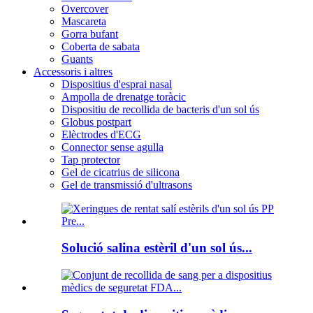
Overcover
Mascareta
Gorra bufant
Coberta de sabata
Guants
Accessoris i altres
Dispositius d'esprai nasal
Ampolla de drenatge toràcic
Dispositiu de recollida de bacteris d'un sol ús
Globus postpart
Elèctrodes d'ECG
Connector sense agulla
Tap protector
Gel de cicatrius de silicona
Gel de transmissió d'ultrasons
Solució salina estèril d'un sol ús...