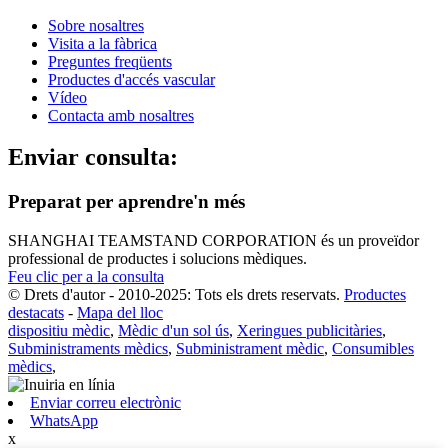
Sobre nosaltres
Visita a la fàbrica
Preguntes freqüents
Productes d'accés vascular
Vídeo
Contacta amb nosaltres
Enviar consulta:
Preparat per aprendre'n més
SHANGHAI TEAMSTAND CORPORATION és un proveïdor
professional de productes i solucions mèdiques.
Feu clic per a la consulta
© Drets d'autor - 2010-2025: Tots els drets reservats.
Productes
destacats
-
Mapa del lloc
dispositiu mèdic
,
Mèdic d'un sol ús
,
Xeringues publicitàries
,
Subministraments mèdics
,
Subministrament mèdic
,
Consumibles
mèdics
,
Enviar correu electrònic
WhatsApp
x