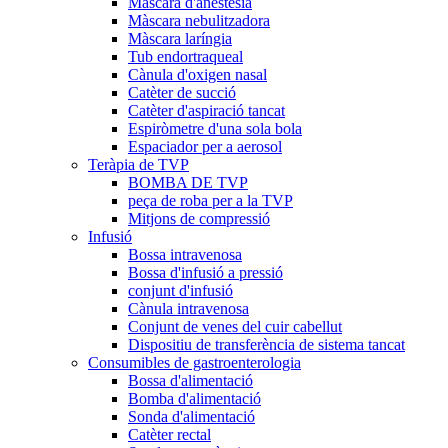
Màscara d'anestèsia
Màscara nebulitzadora
Màscara laríngia
Tub endortraqueal
Cànula d'oxigen nasal
Catèter de succió
Catèter d'aspiració tancat
Espiròmetre d'una sola bola
Espaciador per a aerosol
Teràpia de TVP
BOMBA DE TVP
peça de roba per a la TVP
Mitjons de compressió
Infusió
Bossa intravenosa
Bossa d'infusió a pressió
conjunt d'infusió
Cànula intravenosa
Conjunt de venes del cuir cabellut
Dispositiu de transferència de sistema tancat
Consumibles de gastroenterologia
Bossa d'alimentació
Bomba d'alimentació
Sonda d'alimentació
Catèter rectal