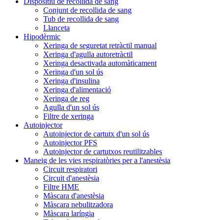
Dispositiu de recollida de sang
Conjunt de recollida de sang
Tub de recollida de sang
Llanceta
Hipodèrmic
Xeringa de seguretat retràctil manual
Xeringa d'agulla autoretràctil
Xeringa desactivada automàticament
Xeringa d'un sol ús
Xeringa d'insulina
Xeringa d'alimentació
Xeringa de reg
Agulla d'un sol ús
Filtre de xeringa
Autoinjector
Autoinjector de cartutx d'un sol ús
Autoinjector PFS
Autoinjector de cartutxos reutilitzables
Maneig de les vies respiratòries per a l'anestèsia
Circuit respiratori
Circuit d'anestèsia
Filtre HME
Màscara d'anestèsia
Màscara nebulitzadora
Màscara laríngia