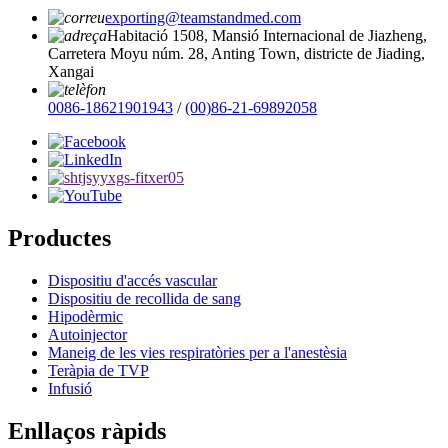
exporting@teamstandmed.com
Habitació 1508, Mansió Internacional de Jiazheng,
Carretera Moyu núm. 28, Anting Town, districte de Jiading,
Xangai
0086-18621901943
/
(00)86-21-69892058
Productes
Dispositiu d'accés vascular
Dispositiu de recollida de sang
Hipodèrmic
Autoinjector
Maneig de les vies respiratòries per a l'anestèsia
Teràpia de TVP
Infusió
Enllaços ràpids