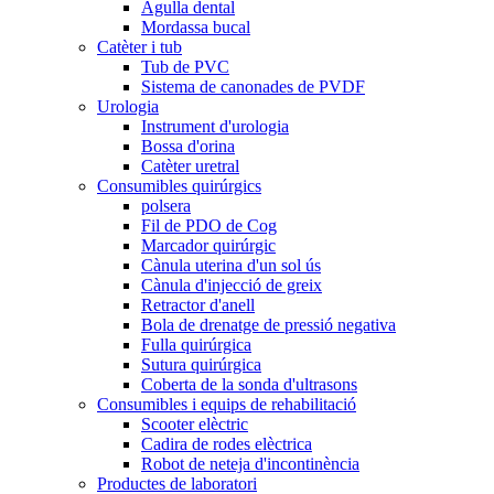
Agulla dental
Mordassa bucal
Catèter i tub
Tub de PVC
Sistema de canonades de PVDF
Urologia
Instrument d'urologia
Bossa d'orina
Catèter uretral
Consumibles quirúrgics
polsera
Fil de PDO de Cog
Marcador quirúrgic
Cànula uterina d'un sol ús
Cànula d'injecció de greix
Retractor d'anell
Bola de drenatge de pressió negativa
Fulla quirúrgica
Sutura quirúrgica
Coberta de la sonda d'ultrasons
Consumibles i equips de rehabilitació
Scooter elèctric
Cadira de rodes elèctrica
Robot de neteja d'incontinència
Productes de laboratori