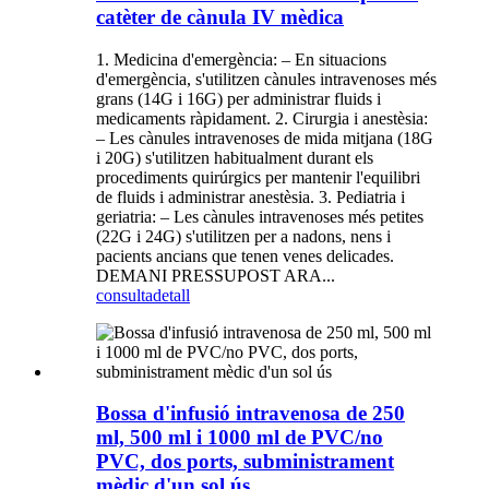
catèter de cànula IV mèdica
1. Medicina d'emergència: – En situacions
d'emergència, s'utilitzen cànules intravenoses més
grans (14G i 16G) per administrar fluids i
medicaments ràpidament. 2. Cirurgia i anestèsia:
– Les cànules intravenoses de mida mitjana (18G
i 20G) s'utilitzen habitualment durant els
procediments quirúrgics per mantenir l'equilibri
de fluids i administrar anestèsia. 3. Pediatria i
geriatria: – Les cànules intravenoses més petites
(22G i 24G) s'utilitzen per a nadons, nens i
pacients ancians que tenen venes delicades.
DEMANI PRESSUPOST ARA...
consulta
detall
Bossa d'infusió intravenosa de 250
ml, 500 ml i 1000 ml de PVC/no
PVC, dos ports, subministrament
mèdic d'un sol ús