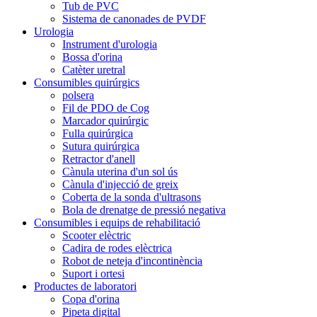
Tub de PVC
Sistema de canonades de PVDF
Urologia
Instrument d'urologia
Bossa d'orina
Catèter uretral
Consumibles quirúrgics
polsera
Fil de PDO de Cog
Marcador quirúrgic
Fulla quirúrgica
Sutura quirúrgica
Retractor d'anell
Cànula uterina d'un sol ús
Cànula d'injecció de greix
Coberta de la sonda d'ultrasons
Bola de drenatge de pressió negativa
Consumibles i equips de rehabilitació
Scooter elèctric
Cadira de rodes elèctrica
Robot de neteja d'incontinència
Suport i ortesi
Productes de laboratori
Copa d'orina
Pipeta digital