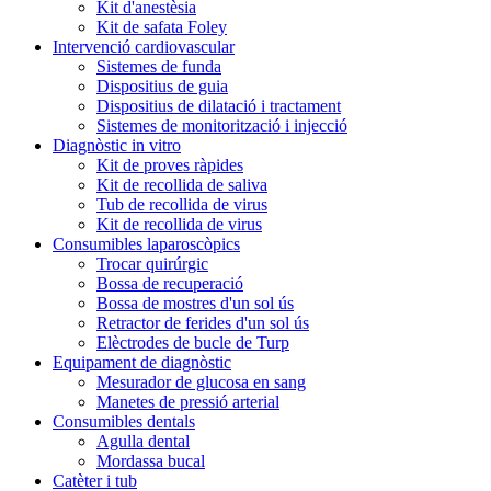
Kit d'anestèsia
Kit de safata Foley
Intervenció cardiovascular
Sistemes de funda
Dispositius de guia
Dispositius de dilatació i tractament
Sistemes de monitorització i injecció
Diagnòstic in vitro
Kit de proves ràpides
Kit de recollida de saliva
Tub de recollida de virus
Kit de recollida de virus
Consumibles laparoscòpics
Trocar quirúrgic
Bossa de recuperació
Bossa de mostres d'un sol ús
Retractor de ferides d'un sol ús
Elèctrodes de bucle de Turp
Equipament de diagnòstic
Mesurador de glucosa en sang
Manetes de pressió arterial
Consumibles dentals
Agulla dental
Mordassa bucal
Catèter i tub