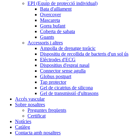
EPI (Equip de protecció individual)
Bata d'aïllament
Overcover
Mascareta
Gorra bufant
Coberta de sabata
Guants
Accessoris i altres
Ampolla de drenatge toràcic
Dispositiu de recollida de bacteris d'un sol ús
Elèctrodes d'ECG
Dispositius d'esprai nasal
Connector sense agulla
Globus postpart
Tap protector
Gel de cicatrius de silicona
Gel de transmissió d'ultrasons
Accés vascular
Sobre nosaltres
Preguntes freqüents
Certificat
Notícies
Catàleg
Contacta amb nosaltres