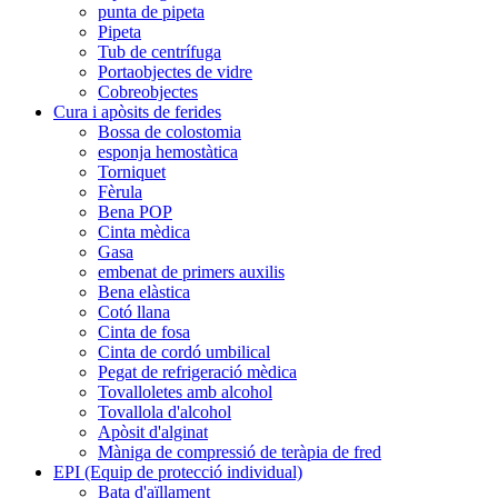
punta de pipeta
Pipeta
Tub de centrífuga
Portaobjectes de vidre
Cobreobjectes
Cura i apòsits de ferides
Bossa de colostomia
esponja hemostàtica
Torniquet
Fèrula
Bena POP
Cinta mèdica
Gasa
embenat de primers auxilis
Bena elàstica
Cotó llana
Cinta de fosa
Cinta de cordó umbilical
Pegat de refrigeració mèdica
Tovalloletes amb alcohol
Tovallola d'alcohol
Apòsit d'alginat
Màniga de compressió de teràpia de fred
EPI (Equip de protecció individual)
Bata d'aïllament