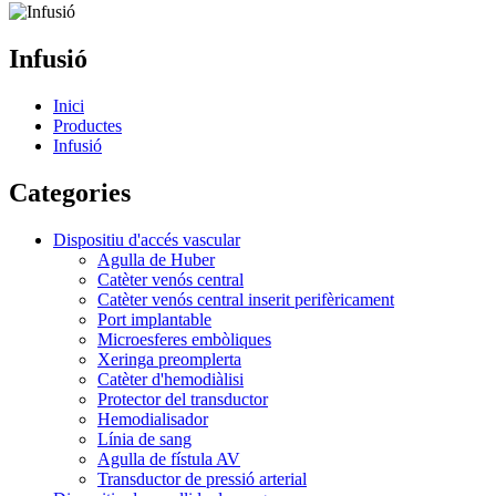
Infusió
Inici
Productes
Infusió
Categories
Dispositiu d'accés vascular
Agulla de Huber
Catèter venós central
Catèter venós central inserit perifèricament
Port implantable
Microesferes embòliques
Xeringa preomplerta
Catèter d'hemodiàlisi
Protector del transductor
Hemodialisador
Línia de sang
Agulla de fístula AV
Transductor de pressió arterial