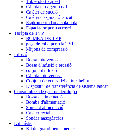
Tub endortraqueal
Cànula d'oxigen nasal
Catèter de succió
Catèter d'aspiració tancat
Espiròmetre d'una sola bola
Espaciador per a aerosol
Teràpia de TVP
BOMBA DE TVP
peça de roba per a la TVP
Mitjons de compressió
Infusió
Bossa intravenosa
Bossa d'infusió a pressió
conjunt d'infusió
Cànula intravenosa
Conjunt de venes del cuir cabellut
Dispositiu de transferència de sistema tancat
Consumibles de gastroenterologia
Bossa d'alimentació
Bomba d'alimentació
Sonda d'alimentació
Catèter rectal
Sondes nasogàstrics
Kit mèdic
Kit de guarniments mèdics