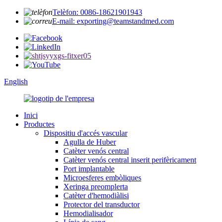
Telèfon: 0086-18621901943
E-mail: exporting@teamstandmed.com
English
Inici
Productes
Dispositiu d'accés vascular
Agulla de Huber
Catèter venós central
Catèter venós central inserit perifèricament
Port implantable
Microesferes embòliques
Xeringa preomplerta
Catèter d'hemodiàlisi
Protector del transductor
Hemodialisador