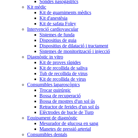
Sondes nasogàstrics
Kit mèdic
Kit de guarniments mèdics
Kit d'anestèsia
Kit de safata Foley
Intervenció cardiovascular
Sistemes de funda
Dispositius de guia
Dispositius de dilatació i tractament
Sistemes de monitorització i injecció
Diagnòstic in vitro
Kit de proves ràpides
Kit de recollida de saliva
Tub de recollida de virus
Kit de recollida de virus
Consumibles laparoscòpics
Trocar quirúrgic
Bossa de recuperació
Bossa de mostres d'un sol ús
Retractor de ferides d'un sol ús
Elèctrodes de bucle de Turp
Equipament de diagnòstic
Mesurador de glucosa en sang
Manetes de pressió arterial
Consumibles dentals