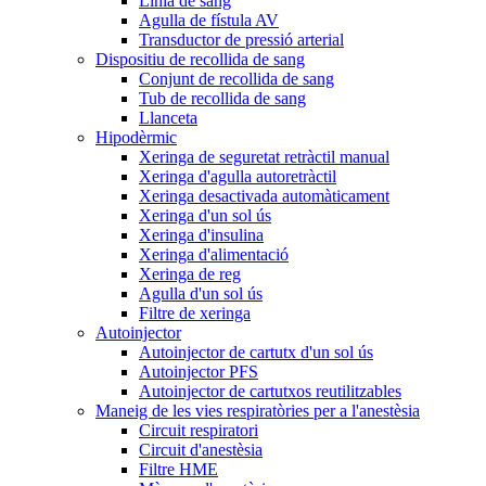
Línia de sang
Agulla de fístula AV
Transductor de pressió arterial
Dispositiu de recollida de sang
Conjunt de recollida de sang
Tub de recollida de sang
Llanceta
Hipodèrmic
Xeringa de seguretat retràctil manual
Xeringa d'agulla autoretràctil
Xeringa desactivada automàticament
Xeringa d'un sol ús
Xeringa d'insulina
Xeringa d'alimentació
Xeringa de reg
Agulla d'un sol ús
Filtre de xeringa
Autoinjector
Autoinjector de cartutx d'un sol ús
Autoinjector PFS
Autoinjector de cartutxos reutilitzables
Maneig de les vies respiratòries per a l'anestèsia
Circuit respiratori
Circuit d'anestèsia
Filtre HME