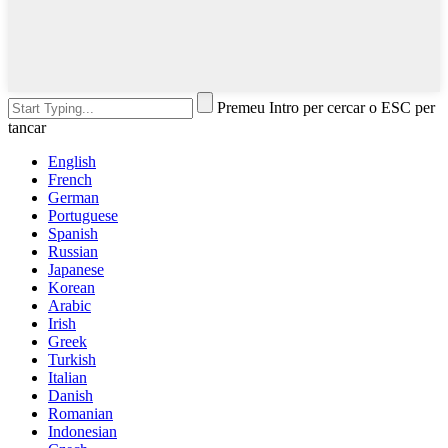
Premeu Intro per cercar o ESC per
tancar
English
French
German
Portuguese
Spanish
Russian
Japanese
Korean
Arabic
Irish
Greek
Turkish
Italian
Danish
Romanian
Indonesian