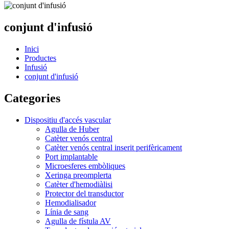
conjunt d'infusió
Inici
Productes
Infusió
conjunt d'infusió
Categories
Dispositiu d'accés vascular
Agulla de Huber
Catèter venós central
Catèter venós central inserit perifèricament
Port implantable
Microesferes embòliques
Xeringa preomplerta
Catèter d'hemodiàlisi
Protector del transductor
Hemodialisador
Línia de sang
Agulla de fístula AV