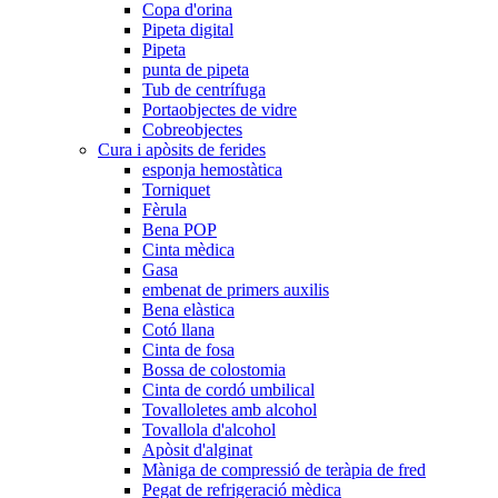
Copa d'orina
Pipeta digital
Pipeta
punta de pipeta
Tub de centrífuga
Portaobjectes de vidre
Cobreobjectes
Cura i apòsits de ferides
esponja hemostàtica
Torniquet
Fèrula
Bena POP
Cinta mèdica
Gasa
embenat de primers auxilis
Bena elàstica
Cotó llana
Cinta de fosa
Bossa de colostomia
Cinta de cordó umbilical
Tovalloletes amb alcohol
Tovallola d'alcohol
Apòsit d'alginat
Màniga de compressió de teràpia de fred
Pegat de refrigeració mèdica