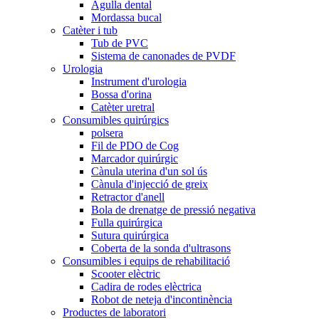
Agulla dental
Mordassa bucal
Catèter i tub
Tub de PVC
Sistema de canonades de PVDF
Urologia
Instrument d'urologia
Bossa d'orina
Catèter uretral
Consumibles quirúrgics
polsera
Fil de PDO de Cog
Marcador quirúrgic
Cànula uterina d'un sol ús
Cànula d'injecció de greix
Retractor d'anell
Bola de drenatge de pressió negativa
Fulla quirúrgica
Sutura quirúrgica
Coberta de la sonda d'ultrasons
Consumibles i equips de rehabilitació
Scooter elèctric
Cadira de rodes elèctrica
Robot de neteja d'incontinència
Productes de laboratori