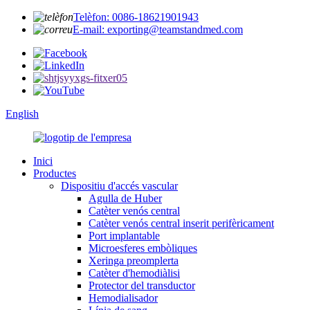
Telèfon: 0086-18621901943
E-mail: exporting@teamstandmed.com
English
Inici
Productes
Dispositiu d'accés vascular
Agulla de Huber
Catèter venós central
Catèter venós central inserit perifèricament
Port implantable
Microesferes embòliques
Xeringa preomplerta
Catèter d'hemodiàlisi
Protector del transductor
Hemodialisador