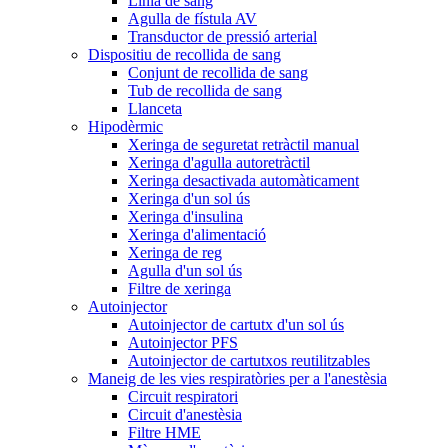
Línia de sang
Agulla de fístula AV
Transductor de pressió arterial
Dispositiu de recollida de sang
Conjunt de recollida de sang
Tub de recollida de sang
Llanceta
Hipodèrmic
Xeringa de seguretat retràctil manual
Xeringa d'agulla autoretràctil
Xeringa desactivada automàticament
Xeringa d'un sol ús
Xeringa d'insulina
Xeringa d'alimentació
Xeringa de reg
Agulla d'un sol ús
Filtre de xeringa
Autoinjector
Autoinjector de cartutx d'un sol ús
Autoinjector PFS
Autoinjector de cartutxos reutilitzables
Maneig de les vies respiratòries per a l'anestèsia
Circuit respiratori
Circuit d'anestèsia
Filtre HME