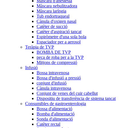
Màscara d'anestèsia
Màscara nebulitzadora
Màscara laríngia
Tub endortraqueal
Cànula d'oxigen nasal
Catèter de succió
Catèter d'aspiració tancat
Espiròmetre d'una sola bola
Espaciador per a aerosol
Teràpia de TVP
BOMBA DE TVP
peça de roba per a la TVP
Mitjons de compressió
Infusió
Bossa intravenosa
Bossa d'infusió a pressió
conjunt d'infusió
Cànula intravenosa
Conjunt de venes del cuir cabellut
Dispositiu de transferència de sistema tancat
Consumibles de gastroenterologia
Bossa d'alimentació
Bomba d'alimentació
Sonda d'alimentació
Catèter rectal