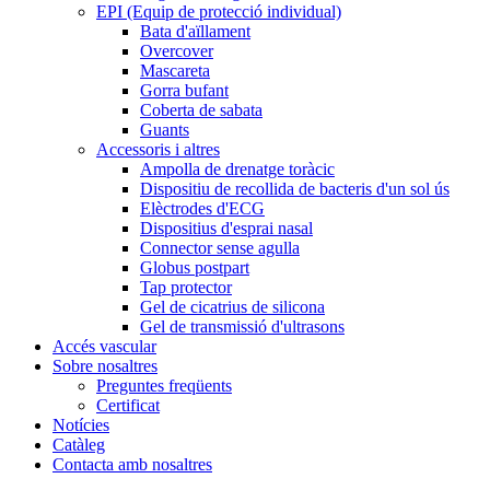
EPI (Equip de protecció individual)
Bata d'aïllament
Overcover
Mascareta
Gorra bufant
Coberta de sabata
Guants
Accessoris i altres
Ampolla de drenatge toràcic
Dispositiu de recollida de bacteris d'un sol ús
Elèctrodes d'ECG
Dispositius d'esprai nasal
Connector sense agulla
Globus postpart
Tap protector
Gel de cicatrius de silicona
Gel de transmissió d'ultrasons
Accés vascular
Sobre nosaltres
Preguntes freqüents
Certificat
Notícies
Catàleg
Contacta amb nosaltres