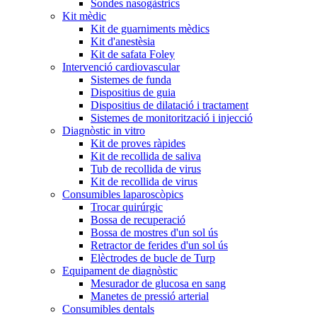
Sondes nasogàstrics
Kit mèdic
Kit de guarniments mèdics
Kit d'anestèsia
Kit de safata Foley
Intervenció cardiovascular
Sistemes de funda
Dispositius de guia
Dispositius de dilatació i tractament
Sistemes de monitorització i injecció
Diagnòstic in vitro
Kit de proves ràpides
Kit de recollida de saliva
Tub de recollida de virus
Kit de recollida de virus
Consumibles laparoscòpics
Trocar quirúrgic
Bossa de recuperació
Bossa de mostres d'un sol ús
Retractor de ferides d'un sol ús
Elèctrodes de bucle de Turp
Equipament de diagnòstic
Mesurador de glucosa en sang
Manetes de pressió arterial
Consumibles dentals