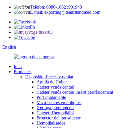
Telèfon: 0086-18621901943
E-mail: exporting@teamstandmed.com
English
Inici
Productes
Dispositiu d'accés vascular
Agulla de Huber
Catèter venós central
Catèter venós central inserit perifèricament
Port implantable
Microesferes embòliques
Xeringa preomplerta
Catèter d'hemodiàlisi
Protector del transductor
Hemodialisador