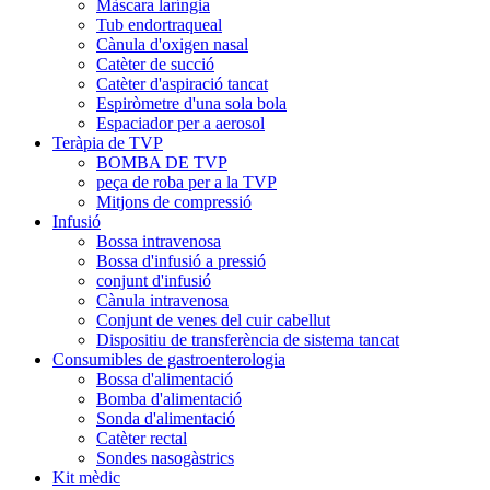
Màscara laríngia
Tub endortraqueal
Cànula d'oxigen nasal
Catèter de succió
Catèter d'aspiració tancat
Espiròmetre d'una sola bola
Espaciador per a aerosol
Teràpia de TVP
BOMBA DE TVP
peça de roba per a la TVP
Mitjons de compressió
Infusió
Bossa intravenosa
Bossa d'infusió a pressió
conjunt d'infusió
Cànula intravenosa
Conjunt de venes del cuir cabellut
Dispositiu de transferència de sistema tancat
Consumibles de gastroenterologia
Bossa d'alimentació
Bomba d'alimentació
Sonda d'alimentació
Catèter rectal
Sondes nasogàstrics
Kit mèdic