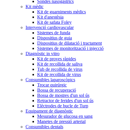
Sondes nasogàstrics
Kit mèdic
Kit de guarniments mèdics
Kit d'anestèsia
Kit de safata Foley
Intervenció cardiovascular
Sistemes de funda
Dispositius de guia
Dispositius de dilatació i tractament
Sistemes de monitorització i injecció
Diagnòstic in vitro
Kit de proves ràpides
Kit de recollida de saliva
Tub de recollida de virus
Kit de recollida de virus
Consumibles laparoscòpics
Trocar quirúrgic
Bossa de recuperació
Bossa de mostres d'un sol ús
Retractor de ferides d'un sol ús
Elèctrodes de bucle de Turp
Equipament de diagnòstic
Mesurador de glucosa en sang
Manetes de pressió arterial
Consumibles dentals