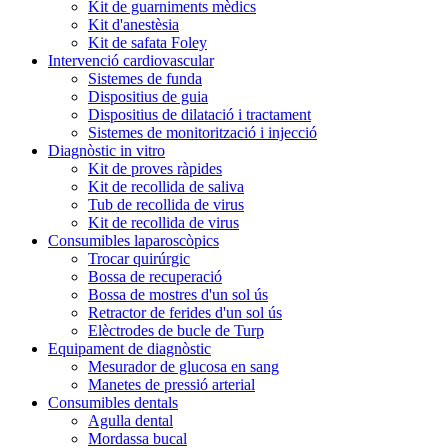
Kit de guarniments mèdics
Kit d'anestèsia
Kit de safata Foley
Intervenció cardiovascular
Sistemes de funda
Dispositius de guia
Dispositius de dilatació i tractament
Sistemes de monitorització i injecció
Diagnòstic in vitro
Kit de proves ràpides
Kit de recollida de saliva
Tub de recollida de virus
Kit de recollida de virus
Consumibles laparoscòpics
Trocar quirúrgic
Bossa de recuperació
Bossa de mostres d'un sol ús
Retractor de ferides d'un sol ús
Elèctrodes de bucle de Turp
Equipament de diagnòstic
Mesurador de glucosa en sang
Manetes de pressió arterial
Consumibles dentals
Agulla dental
Mordassa bucal