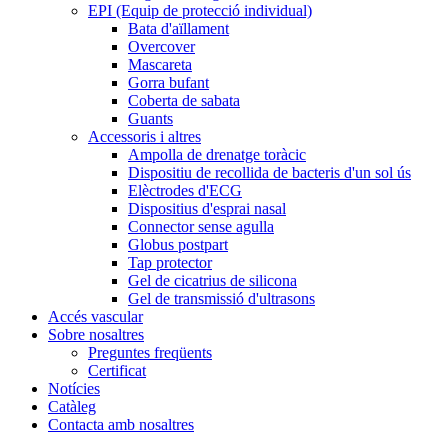
EPI (Equip de protecció individual)
Bata d'aïllament
Overcover
Mascareta
Gorra bufant
Coberta de sabata
Guants
Accessoris i altres
Ampolla de drenatge toràcic
Dispositiu de recollida de bacteris d'un sol ús
Elèctrodes d'ECG
Dispositius d'esprai nasal
Connector sense agulla
Globus postpart
Tap protector
Gel de cicatrius de silicona
Gel de transmissió d'ultrasons
Accés vascular
Sobre nosaltres
Preguntes freqüents
Certificat
Notícies
Catàleg
Contacta amb nosaltres