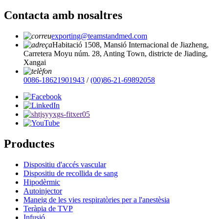
Contacta amb nosaltres
exporting@teamstandmed.com
Habitació 1508, Mansió Internacional de Jiazheng,
Carretera Moyu núm. 28, Anting Town, districte de Jiading,
Xangai
0086-18621901943
/
(00)86-21-69892058
Productes
Dispositiu d'accés vascular
Dispositiu de recollida de sang
Hipodèrmic
Autoinjector
Maneig de les vies respiratòries per a l'anestèsia
Teràpia de TVP
Infusió