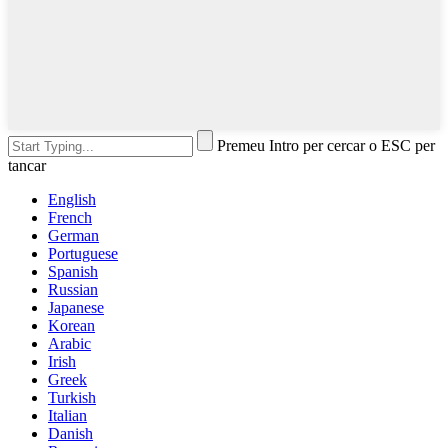
Premeu Intro per cercar o ESC per
tancar
English
French
German
Portuguese
Spanish
Russian
Japanese
Korean
Arabic
Irish
Greek
Turkish
Italian
Danish