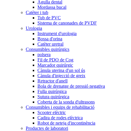
Agulla dental
Mordassa bucal
Catèter i tub
Tub de PVC
Sistema de canonades de PVDF
Urologia
Instrument d'urologia
Bossa d'orina
Catèter uretral
Consumibles quirúrgics
polsera
Fil de PDO de Cog
Marcador quirúrgic
Cànula uterina d'un sol ús
Cànula d'injecció de greix
Retractor d'anell
Bola de drenatge de pressió negativa
Fulla quirúrgica
Sutura quirúrgica
Coberta de la sonda d'ultrasons
Consumibles i equips de rehabilitació
Scooter elèctric
Cadira de rodes elèctrica
Robot de neteja d'incontinència
Productes de laboratori