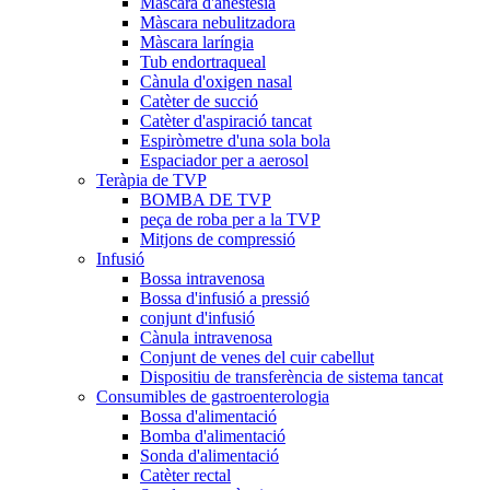
Màscara d'anestèsia
Màscara nebulitzadora
Màscara laríngia
Tub endortraqueal
Cànula d'oxigen nasal
Catèter de succió
Catèter d'aspiració tancat
Espiròmetre d'una sola bola
Espaciador per a aerosol
Teràpia de TVP
BOMBA DE TVP
peça de roba per a la TVP
Mitjons de compressió
Infusió
Bossa intravenosa
Bossa d'infusió a pressió
conjunt d'infusió
Cànula intravenosa
Conjunt de venes del cuir cabellut
Dispositiu de transferència de sistema tancat
Consumibles de gastroenterologia
Bossa d'alimentació
Bomba d'alimentació
Sonda d'alimentació
Catèter rectal