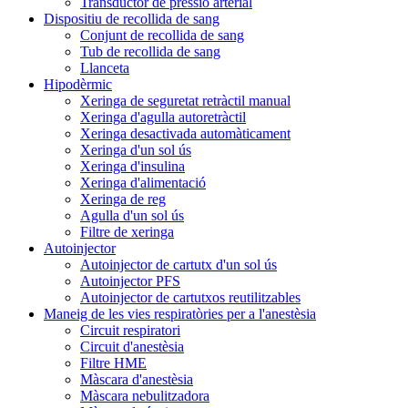
Transductor de pressió arterial
Dispositiu de recollida de sang
Conjunt de recollida de sang
Tub de recollida de sang
Llanceta
Hipodèrmic
Xeringa de seguretat retràctil manual
Xeringa d'agulla autoretràctil
Xeringa desactivada automàticament
Xeringa d'un sol ús
Xeringa d'insulina
Xeringa d'alimentació
Xeringa de reg
Agulla d'un sol ús
Filtre de xeringa
Autoinjector
Autoinjector de cartutx d'un sol ús
Autoinjector PFS
Autoinjector de cartutxos reutilitzables
Maneig de les vies respiratòries per a l'anestèsia
Circuit respiratori
Circuit d'anestèsia
Filtre HME
Màscara d'anestèsia
Màscara nebulitzadora