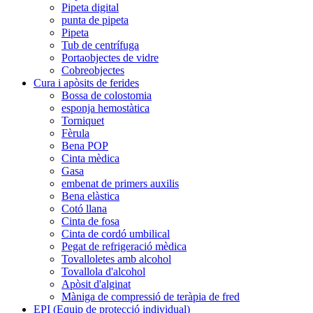
Pipeta digital
punta de pipeta
Pipeta
Tub de centrífuga
Portaobjectes de vidre
Cobreobjectes
Cura i apòsits de ferides
Bossa de colostomia
esponja hemostàtica
Torniquet
Fèrula
Bena POP
Cinta mèdica
Gasa
embenat de primers auxilis
Bena elàstica
Cotó llana
Cinta de fosa
Cinta de cordó umbilical
Pegat de refrigeració mèdica
Tovalloletes amb alcohol
Tovallola d'alcohol
Apòsit d'alginat
Màniga de compressió de teràpia de fred
EPI (Equip de protecció individual)