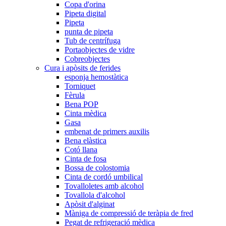
Copa d'orina
Pipeta digital
Pipeta
punta de pipeta
Tub de centrífuga
Portaobjectes de vidre
Cobreobjectes
Cura i apòsits de ferides
esponja hemostàtica
Torniquet
Fèrula
Bena POP
Cinta mèdica
Gasa
embenat de primers auxilis
Bena elàstica
Cotó llana
Cinta de fosa
Bossa de colostomia
Cinta de cordó umbilical
Tovalloletes amb alcohol
Tovallola d'alcohol
Apòsit d'alginat
Màniga de compressió de teràpia de fred
Pegat de refrigeració mèdica