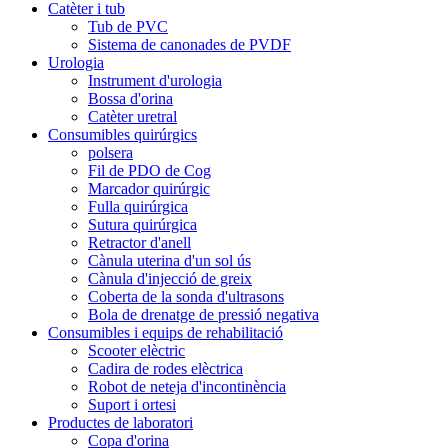
Catèter i tub
Tub de PVC
Sistema de canonades de PVDF
Urologia
Instrument d'urologia
Bossa d'orina
Catèter uretral
Consumibles quirúrgics
polsera
Fil de PDO de Cog
Marcador quirúrgic
Fulla quirúrgica
Sutura quirúrgica
Retractor d'anell
Cànula uterina d'un sol ús
Cànula d'injecció de greix
Coberta de la sonda d'ultrasons
Bola de drenatge de pressió negativa
Consumibles i equips de rehabilitació
Scooter elèctric
Cadira de rodes elèctrica
Robot de neteja d'incontinència
Suport i ortesi
Productes de laboratori
Copa d'orina