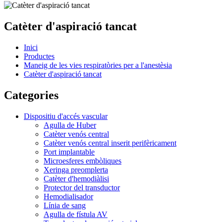
Catèter d'aspiració tancat
Inici
Productes
Maneig de les vies respiratòries per a l'anestèsia
Catèter d'aspiració tancat
Categories
Dispositiu d'accés vascular
Agulla de Huber
Catèter venós central
Catèter venós central inserit perifèricament
Port implantable
Microesferes embòliques
Xeringa preomplerta
Catèter d'hemodiàlisi
Protector del transductor
Hemodialisador
Línia de sang
Agulla de fístula AV