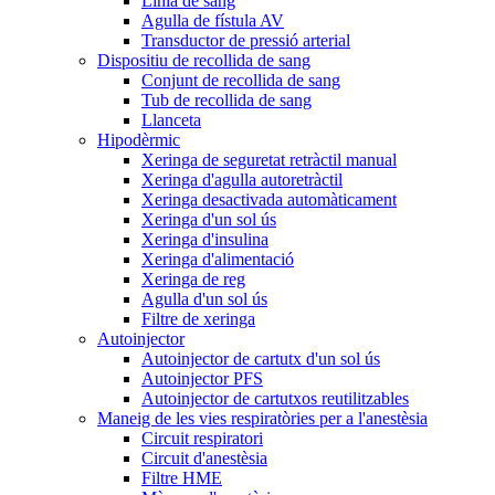
Línia de sang
Agulla de fístula AV
Transductor de pressió arterial
Dispositiu de recollida de sang
Conjunt de recollida de sang
Tub de recollida de sang
Llanceta
Hipodèrmic
Xeringa de seguretat retràctil manual
Xeringa d'agulla autoretràctil
Xeringa desactivada automàticament
Xeringa d'un sol ús
Xeringa d'insulina
Xeringa d'alimentació
Xeringa de reg
Agulla d'un sol ús
Filtre de xeringa
Autoinjector
Autoinjector de cartutx d'un sol ús
Autoinjector PFS
Autoinjector de cartutxos reutilitzables
Maneig de les vies respiratòries per a l'anestèsia
Circuit respiratori
Circuit d'anestèsia
Filtre HME