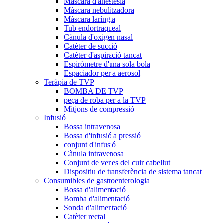
Màscara d'anestèsia
Màscara nebulitzadora
Màscara laríngia
Tub endortraqueal
Cànula d'oxigen nasal
Catèter de succió
Catèter d'aspiració tancat
Espiròmetre d'una sola bola
Espaciador per a aerosol
Teràpia de TVP
BOMBA DE TVP
peça de roba per a la TVP
Mitjons de compressió
Infusió
Bossa intravenosa
Bossa d'infusió a pressió
conjunt d'infusió
Cànula intravenosa
Conjunt de venes del cuir cabellut
Dispositiu de transferència de sistema tancat
Consumibles de gastroenterologia
Bossa d'alimentació
Bomba d'alimentació
Sonda d'alimentació
Catèter rectal