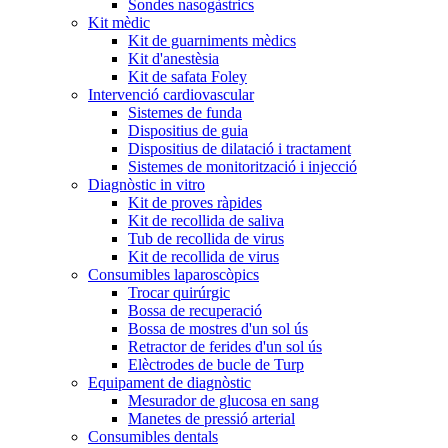
Sondes nasogàstrics
Kit mèdic
Kit de guarniments mèdics
Kit d'anestèsia
Kit de safata Foley
Intervenció cardiovascular
Sistemes de funda
Dispositius de guia
Dispositius de dilatació i tractament
Sistemes de monitorització i injecció
Diagnòstic in vitro
Kit de proves ràpides
Kit de recollida de saliva
Tub de recollida de virus
Kit de recollida de virus
Consumibles laparoscòpics
Trocar quirúrgic
Bossa de recuperació
Bossa de mostres d'un sol ús
Retractor de ferides d'un sol ús
Elèctrodes de bucle de Turp
Equipament de diagnòstic
Mesurador de glucosa en sang
Manetes de pressió arterial
Consumibles dentals