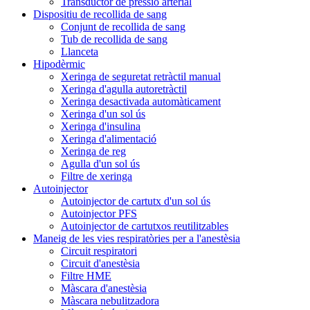
Transductor de pressió arterial
Dispositiu de recollida de sang
Conjunt de recollida de sang
Tub de recollida de sang
Llanceta
Hipodèrmic
Xeringa de seguretat retràctil manual
Xeringa d'agulla autoretràctil
Xeringa desactivada automàticament
Xeringa d'un sol ús
Xeringa d'insulina
Xeringa d'alimentació
Xeringa de reg
Agulla d'un sol ús
Filtre de xeringa
Autoinjector
Autoinjector de cartutx d'un sol ús
Autoinjector PFS
Autoinjector de cartutxos reutilitzables
Maneig de les vies respiratòries per a l'anestèsia
Circuit respiratori
Circuit d'anestèsia
Filtre HME
Màscara d'anestèsia
Màscara nebulitzadora