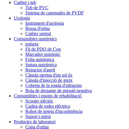
Catèter i tub
Tub de PVC
Sistema de canonades de PVDF
Urologia
Instrument d'urologia
Bossa d'orina
Catèter uretral
Consumibles quirúrgics
polsera
Fil de PDO de Cog
Marcador quirúrgic
Fulla quirúrgica
Sutura quirúrgica
Retractor d'anell
Cànula uterina d'un sol ús
Cànula d'injecció de greix
Coberta de la sonda d'ultrasons
Bola de drenatge de pressió negativa
Consumibles i equips de rehabilitació
Scooter elèctric
Cadira de rodes elèctrica
Robot de neteja d'incontinència
Suport i ortesi
Productes de laboratori
Copa d'orina