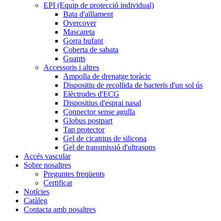
EPI (Equip de protecció individual)
Bata d'aïllament
Overcover
Mascareta
Gorra bufant
Coberta de sabata
Guants
Accessoris i altres
Ampolla de drenatge toràcic
Dispositiu de recollida de bacteris d'un sol ús
Elèctrodes d'ECG
Dispositius d'esprai nasal
Connector sense agulla
Globus postpart
Tap protector
Gel de cicatrius de silicona
Gel de transmissió d'ultrasons
Accés vascular
Sobre nosaltres
Preguntes freqüents
Certificat
Notícies
Catàleg
Contacta amb nosaltres