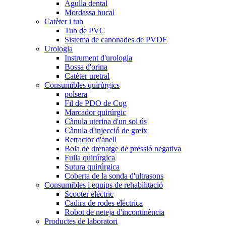
Agulla dental
Mordassa bucal
Catèter i tub
Tub de PVC
Sistema de canonades de PVDF
Urologia
Instrument d'urologia
Bossa d'orina
Catèter uretral
Consumibles quirúrgics
polsera
Fil de PDO de Cog
Marcador quirúrgic
Cànula uterina d'un sol ús
Cànula d'injecció de greix
Retractor d'anell
Bola de drenatge de pressió negativa
Fulla quirúrgica
Sutura quirúrgica
Coberta de la sonda d'ultrasons
Consumibles i equips de rehabilitació
Scooter elèctric
Cadira de rodes elèctrica
Robot de neteja d'incontinència
Productes de laboratori