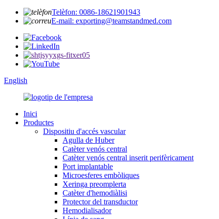
Telèfon: 0086-18621901943
E-mail: exporting@teamstandmed.com
English
Inici
Productes
Dispositiu d'accés vascular
Agulla de Huber
Catèter venós central
Catèter venós central inserit perifèricament
Port implantable
Microesferes embòliques
Xeringa preomplerta
Catèter d'hemodiàlisi
Protector del transductor
Hemodialisador