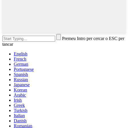
Premeu Intro per cercar o ESC per
tancar
English
French
German
Portuguese
Spanish
Russian
Japanese
Korean
Arabic
Irish
Greek
Turkish
Italian
Danish
Romanian