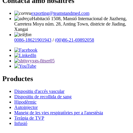
Contacta amb nosaltres
exporting@teamstandmed.com
Habitació 1508, Mansió Internacional de Jiazheng,
Carretera Moyu núm. 28, Anting Town, districte de Jiading,
Xangai
0086-18621901943
/
(00)86-21-69892058
Productes
Dispositiu d'accés vascular
Dispositiu de recollida de sang
Hipodèrmic
Autoinjector
Maneig de les vies respiratòries per a l'anestèsia
Teràpia de TVP
Infusió