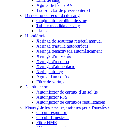
Línia de sang
Agulla de fístula AV
Transductor de pressió arterial
Dispositiu de recollida de sang
Conjunt de recollida de sang
Tub de recollida de sang
Llanceta
Hipodèrmic
Xeringa de seguretat retràctil manual
Xeringa d'agulla autoretràctil
Xeringa desactivada automàticament
Xeringa d'un sol ús
Xeringa d'insulina
Xeringa d'alimentació
Xeringa de reg
Agulla d'un sol ús
Filtre de xeringa
Autoinjector
Autoinjector de cartutx d'un sol ús
Autoinjector PFS
Autoinjector de cartutxos reutilitzables
Maneig de les vies respiratòries per a l'anestèsia
Circuit respiratori
Circuit d'anestèsia
Filtre HME