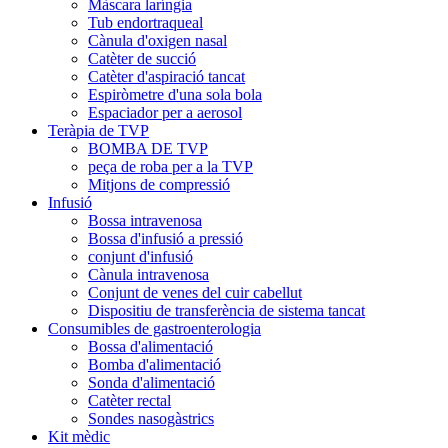
Màscara laríngia
Tub endortraqueal
Cànula d'oxigen nasal
Catèter de succió
Catèter d'aspiració tancat
Espiròmetre d'una sola bola
Espaciador per a aerosol
Teràpia de TVP
BOMBA DE TVP
peça de roba per a la TVP
Mitjons de compressió
Infusió
Bossa intravenosa
Bossa d'infusió a pressió
conjunt d'infusió
Cànula intravenosa
Conjunt de venes del cuir cabellut
Dispositiu de transferència de sistema tancat
Consumibles de gastroenterologia
Bossa d'alimentació
Bomba d'alimentació
Sonda d'alimentació
Catèter rectal
Sondes nasogàstrics
Kit mèdic