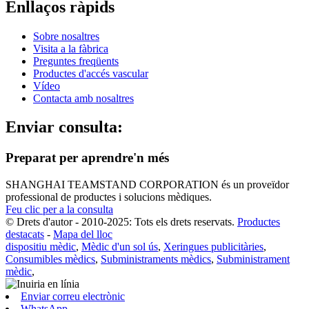
Enllaços ràpids
Sobre nosaltres
Visita a la fàbrica
Preguntes freqüents
Productes d'accés vascular
Vídeo
Contacta amb nosaltres
Enviar consulta:
Preparat per aprendre'n més
SHANGHAI TEAMSTAND CORPORATION és un proveïdor
professional de productes i solucions mèdiques.
Feu clic per a la consulta
© Drets d'autor - 2010-2025: Tots els drets reservats.
Productes
destacats
-
Mapa del lloc
dispositiu mèdic
,
Mèdic d'un sol ús
,
Xeringues publicitàries
,
Consumibles mèdics
,
Subministraments mèdics
,
Subministrament
mèdic
,
Enviar correu electrònic
WhatsApp