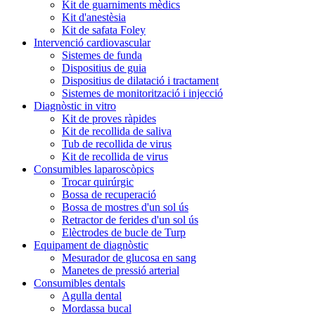
Kit de guarniments mèdics
Kit d'anestèsia
Kit de safata Foley
Intervenció cardiovascular
Sistemes de funda
Dispositius de guia
Dispositius de dilatació i tractament
Sistemes de monitorització i injecció
Diagnòstic in vitro
Kit de proves ràpides
Kit de recollida de saliva
Tub de recollida de virus
Kit de recollida de virus
Consumibles laparoscòpics
Trocar quirúrgic
Bossa de recuperació
Bossa de mostres d'un sol ús
Retractor de ferides d'un sol ús
Elèctrodes de bucle de Turp
Equipament de diagnòstic
Mesurador de glucosa en sang
Manetes de pressió arterial
Consumibles dentals
Agulla dental
Mordassa bucal