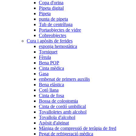
Copa d'orina
Pipeta digital
Pipeta
punta de pipeta
Tub de centrífuga
Portaobjectes de vidre
Cobreobjectes
Cura i apòsits de ferides
esponja hemostàtica
Torniquet
Fèrula
Bena POP
Cinta mèdica
Gasa
embenat de primers auxilis
Bena elàstica
Cotó llana
Cinta de fosa
Bossa de colostomia
Cinta de cordó umbilical
Tovalloletes amb alcohol
Tovallola d'alcohol
Apòsit d'alginat
Màniga de compressió de teràpia de fred
Pegat de refrigeració mèdica