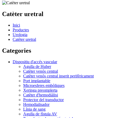
Catèter uretral
Inici
Productes
Urologia
Catèter uretral
Categories
Dispositiu d'accés vascular
Agulla de Huber
Catèter venós central
Catèter venós central inserit perifèricament
Port implantable
Microesferes embòliques
Xeringa preomplerta
Catèter d'hemodiàlisi
Protector del transductor
Hemodialisador
Línia de sang
Agulla de fístula AV