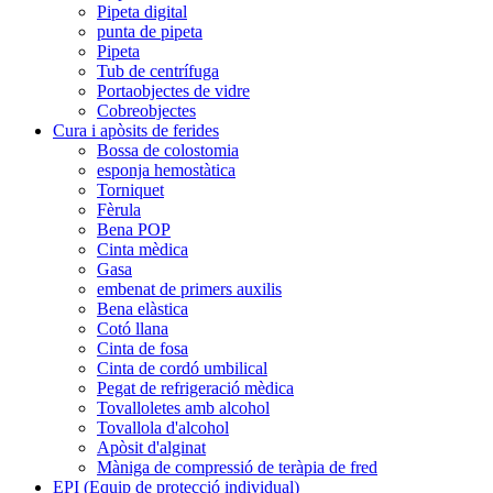
Pipeta digital
punta de pipeta
Pipeta
Tub de centrífuga
Portaobjectes de vidre
Cobreobjectes
Cura i apòsits de ferides
Bossa de colostomia
esponja hemostàtica
Torniquet
Fèrula
Bena POP
Cinta mèdica
Gasa
embenat de primers auxilis
Bena elàstica
Cotó llana
Cinta de fosa
Cinta de cordó umbilical
Pegat de refrigeració mèdica
Tovalloletes amb alcohol
Tovallola d'alcohol
Apòsit d'alginat
Màniga de compressió de teràpia de fred
EPI (Equip de protecció individual)