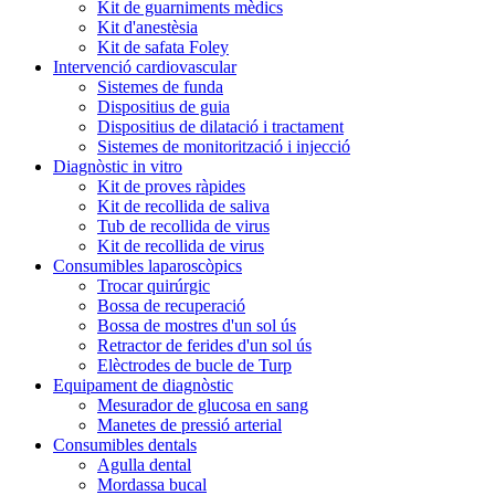
Kit de guarniments mèdics
Kit d'anestèsia
Kit de safata Foley
Intervenció cardiovascular
Sistemes de funda
Dispositius de guia
Dispositius de dilatació i tractament
Sistemes de monitorització i injecció
Diagnòstic in vitro
Kit de proves ràpides
Kit de recollida de saliva
Tub de recollida de virus
Kit de recollida de virus
Consumibles laparoscòpics
Trocar quirúrgic
Bossa de recuperació
Bossa de mostres d'un sol ús
Retractor de ferides d'un sol ús
Elèctrodes de bucle de Turp
Equipament de diagnòstic
Mesurador de glucosa en sang
Manetes de pressió arterial
Consumibles dentals
Agulla dental
Mordassa bucal