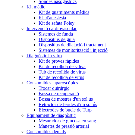
Sondes nasogàstrics
Kit mèdic
Kit de guarniments mèdics
Kit d'anestèsia
Kit de safata Foley
Intervenció cardiovascular
Sistemes de funda
Dispositius de guia
Dispositius de dilatació i tractament
Sistemes de monitorització i injecció
Diagnòstic in vitro
Kit de proves ràpides
Kit de recollida de saliva
Tub de recollida de virus
Kit de recollida de virus
Consumibles laparoscòpics
Trocar quirúrgic
Bossa de recuperació
Bossa de mostres d'un sol ús
Retractor de ferides d'un sol ús
Elèctrodes de bucle de Turp
Equipament de diagnòstic
Mesurador de glucosa en sang
Manetes de pressió arterial
Consumibles dentals