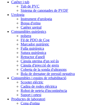
Catèter i tub
Tub de PVC
Sistema de canonades de PVDF
Urologia
Instrument d'urologia
Bossa d'orina
Catèter uretral
Consumibles quirúrgics
polsera
Fil de PDO de Cog
Marcador quirúrgic
Fulla quirúrgica
Sutura quirúrgica
Retractor d'anell
Cànula uterina d'un sol ús
Cànula d'injecció de greix
Coberta de la sonda d'ultrasons
Bola de drenatge de pressió negativa
Consumibles i equips de rehabilitació
Scooter elèctric
Cadira de rodes elèctrica
Robot de neteja d'incontinència
Suport i ortesi
Productes de laboratori
Copa d'orina