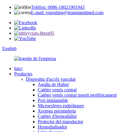
Telèfon: 0086-18621901943
E-mail: exporting@teamstandmed.com
English
Inici
Productes
Dispositiu d'accés vascular
Agulla de Huber
Catèter venós central
Catèter venós central inserit perifèricament
Port implantable
Microesferes embòliques
Xeringa preomplerta
Catèter d'hemodiàlisi
Protector del transductor
Hemodialisador