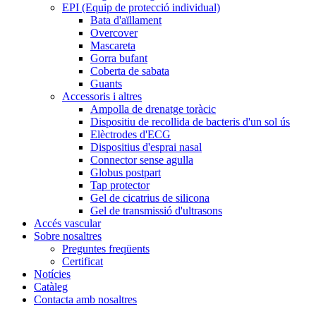
EPI (Equip de protecció individual)
Bata d'aïllament
Overcover
Mascareta
Gorra bufant
Coberta de sabata
Guants
Accessoris i altres
Ampolla de drenatge toràcic
Dispositiu de recollida de bacteris d'un sol ús
Elèctrodes d'ECG
Dispositius d'esprai nasal
Connector sense agulla
Globus postpart
Tap protector
Gel de cicatrius de silicona
Gel de transmissió d'ultrasons
Accés vascular
Sobre nosaltres
Preguntes freqüents
Certificat
Notícies
Catàleg
Contacta amb nosaltres