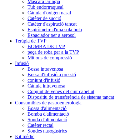
Màscara laríngia
Tub endortraqueal
Cànula d'oxigen nasal
Catèter de succió
Catèter d'aspiració tancat
Espiròmetre d'una sola bola
Espaciador per a aerosol
Teràpia de TVP
BOMBA DE TVP
peça de roba per a la TVP
Mitjons de compressió
Infusió
Bossa intravenosa
Bossa d'infusió a pressió
conjunt d'infusió
Cànula intravenosa
Conjunt de venes del cuir cabellut
Dispositiu de transferència de sistema tancat
Consumibles de gastroenterologia
Bossa d'alimentació
Bomba d'alimentació
Sonda d'alimentació
Catèter rectal
Sondes nasogàstrics
Kit mèdic