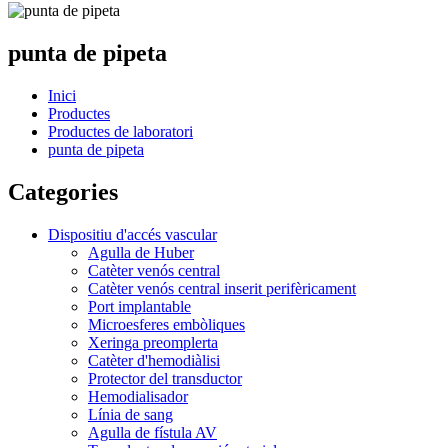
punta de pipeta
Inici
Productes
Productes de laboratori
punta de pipeta
Categories
Dispositiu d'accés vascular
Agulla de Huber
Catèter venós central
Catèter venós central inserit perifèricament
Port implantable
Microesferes embòliques
Xeringa preomplerta
Catèter d'hemodiàlisi
Protector del transductor
Hemodialisador
Línia de sang
Agulla de fístula AV