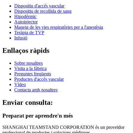
Dispositiu d'accés vascular
Dispositiu de recollida de sang
Hipodèrmic
Autoinjector
Maneig de les vies respiratòries per a l'anestèsia
Teràpia de TVP
Infusió
Enllaços ràpids
Sobre nosaltres
Visita a la fàbrica
Preguntes freqüents
Productes d'accés vascular
Vídeo
Contacta amb nosaltres
Enviar consulta:
Preparat per aprendre'n més
SHANGHAI TEAMSTAND CORPORATION és un proveïdor
professional de productes i solucions mèdiques.