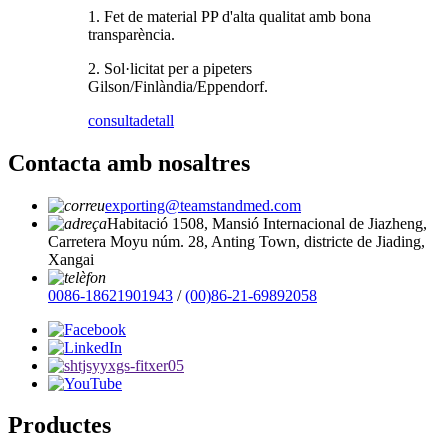
1. Fet de material PP d'alta qualitat amb bona
transparència.
2. Sol·licitat per a pipeters
Gilson/Finlàndia/Eppendorf.
consulta
detall
Contacta amb nosaltres
exporting@teamstandmed.com
Habitació 1508, Mansió Internacional de Jiazheng,
Carretera Moyu núm. 28, Anting Town, districte de Jiading,
Xangai
0086-18621901943
/
(00)86-21-69892058
Productes