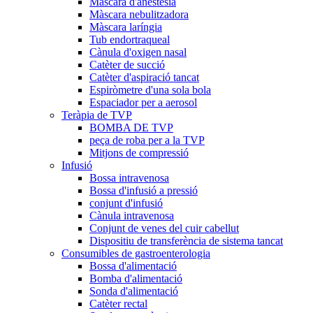
Màscara d'anestèsia
Màscara nebulitzadora
Màscara laríngia
Tub endortraqueal
Cànula d'oxigen nasal
Catèter de succió
Catèter d'aspiració tancat
Espiròmetre d'una sola bola
Espaciador per a aerosol
Teràpia de TVP
BOMBA DE TVP
peça de roba per a la TVP
Mitjons de compressió
Infusió
Bossa intravenosa
Bossa d'infusió a pressió
conjunt d'infusió
Cànula intravenosa
Conjunt de venes del cuir cabellut
Dispositiu de transferència de sistema tancat
Consumibles de gastroenterologia
Bossa d'alimentació
Bomba d'alimentació
Sonda d'alimentació
Catèter rectal