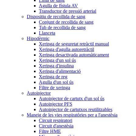
Línia de sang
Agulla de fístula AV
Transductor de pressió arterial
Dispositiu de recollida de sang
Conjunt de recollida de sang
Tub de recollida de sang
Llanceta
Hipodèrmic
Xeringa de seguretat retràctil manual
Xeringa d'agulla autoretràctil
Xeringa desactivada automàticament
Xeringa d'un sol ús
Xeringa d'insulina
Xeringa d'alimentació
Xeringa de reg
Agulla d'un sol ús
Filtre de xeringa
Autoinjector
Autoinjector de cartutx d'un sol ús
Autoinjector PFS
Autoinjector de cartutxos reutilitzables
Maneig de les vies respiratòries per a l'anestèsia
Circuit respiratori
Circuit d'anestèsia
Filtre HME