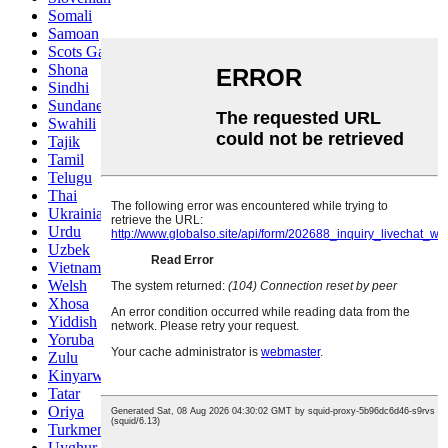
Somali
Samoan
Scots Gaelic
Shona
Sindhi
Sundanese
Swahili
Tajik
Tamil
Telugu
Thai
Ukrainian
Urdu
Uzbek
Vietnamese
Welsh
Xhosa
Yiddish
Yoruba
Zulu
Kinyarwanda
Tatar
Oriya
Turkmen
Uyghur