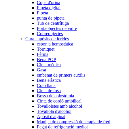
Copa d'orina
Pipeta digital
Pipeta
punta de pipeta
Tub de centrífuga
Portaobjectes de vidre
Cobreobjectes
Cura i apòsits de ferides
esponja hemostàtica
Torniquet
Fèrula
Bena POP
Cinta mèdica
Gasa
embenat de primers auxilis
Bena elàstica
Cotó llana
Cinta de fosa
Bossa de colostomia
Cinta de cordó umbilical
Tovalloletes amb alcohol
Tovallola d'alcohol
Apòsit d'alginat
Màniga de compressió de teràpia de fred
Pegat de refrigeració mèdica