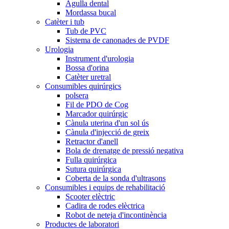
Agulla dental
Mordassa bucal
Catèter i tub
Tub de PVC
Sistema de canonades de PVDF
Urologia
Instrument d'urologia
Bossa d'orina
Catèter uretral
Consumibles quirúrgics
polsera
Fil de PDO de Cog
Marcador quirúrgic
Cànula uterina d'un sol ús
Cànula d'injecció de greix
Retractor d'anell
Bola de drenatge de pressió negativa
Fulla quirúrgica
Sutura quirúrgica
Coberta de la sonda d'ultrasons
Consumibles i equips de rehabilitació
Scooter elèctric
Cadira de rodes elèctrica
Robot de neteja d'incontinència
Productes de laboratori