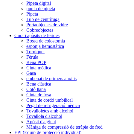
Pipeta digital
punta de pipeta
Pipeta
Tub de centrífuga
Portaobjectes de vidre
Cobreobjectes
Cura i apòsits de ferides
Bossa de colostomia
esponja hemostàtica
Torniquet
Fèrula
Bena POP
Cinta mèdica
Gasa
embenat de primers auxilis
Bena elàstica
Cotó llana
Cinta de fosa
Cinta de cordó umbilical
Pegat de refrigeració mèdica
Tovalloletes amb alcohol
Tovallola d'alcohol
Apòsit d'alginat
Màniga de compressió de teràpia de fred
EPI (Equip de protecció individual)