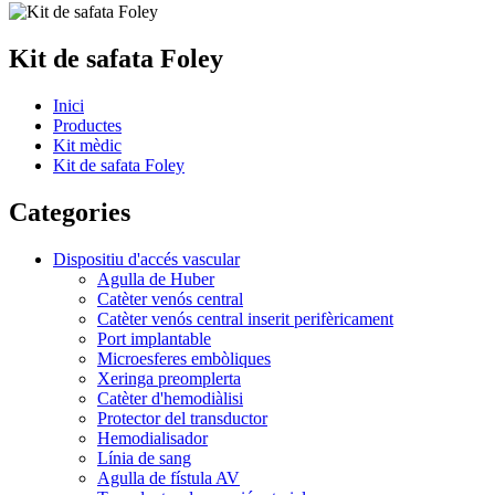
Kit de safata Foley
Inici
Productes
Kit mèdic
Kit de safata Foley
Categories
Dispositiu d'accés vascular
Agulla de Huber
Catèter venós central
Catèter venós central inserit perifèricament
Port implantable
Microesferes embòliques
Xeringa preomplerta
Catèter d'hemodiàlisi
Protector del transductor
Hemodialisador
Línia de sang
Agulla de fístula AV