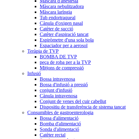
Màscara d'anestèsia
Màscara nebulitzadora
Màscara laríngia
Tub endortraqueal
Cànula d'oxigen nasal
Catèter de succió
Catèter d'aspiració tancat
Espiròmetre d'una sola bola
Espaciador per a aerosol
Teràpia de TVP
BOMBA DE TVP
peça de roba per a la TVP
Mitjons de compressió
Infusió
Bossa intravenosa
Bossa d'infusió a pressió
conjunt d'infusió
Cànula intravenosa
Conjunt de venes del cuir cabellut
Dispositiu de transferència de sistema tancat
Consumibles de gastroenterologia
Bossa d'alimentació
Bomba d'alimentació
Sonda d'alimentació
Catèter rectal