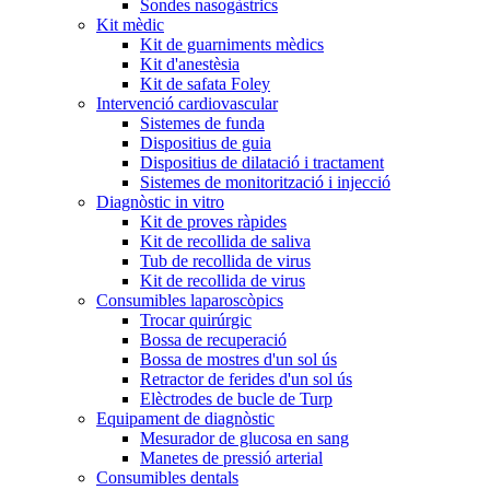
Sondes nasogàstrics
Kit mèdic
Kit de guarniments mèdics
Kit d'anestèsia
Kit de safata Foley
Intervenció cardiovascular
Sistemes de funda
Dispositius de guia
Dispositius de dilatació i tractament
Sistemes de monitorització i injecció
Diagnòstic in vitro
Kit de proves ràpides
Kit de recollida de saliva
Tub de recollida de virus
Kit de recollida de virus
Consumibles laparoscòpics
Trocar quirúrgic
Bossa de recuperació
Bossa de mostres d'un sol ús
Retractor de ferides d'un sol ús
Elèctrodes de bucle de Turp
Equipament de diagnòstic
Mesurador de glucosa en sang
Manetes de pressió arterial
Consumibles dentals