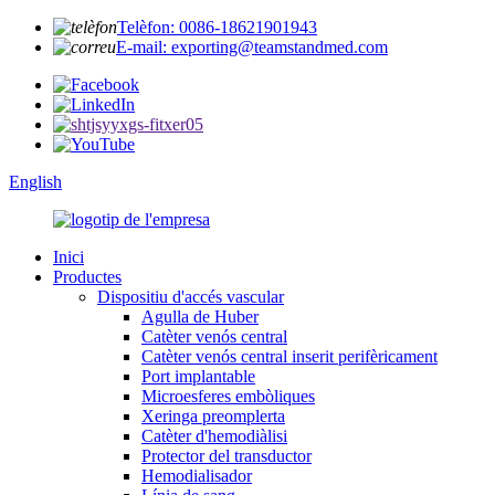
Telèfon: 0086-18621901943
E-mail: exporting@teamstandmed.com
English
Inici
Productes
Dispositiu d'accés vascular
Agulla de Huber
Catèter venós central
Catèter venós central inserit perifèricament
Port implantable
Microesferes embòliques
Xeringa preomplerta
Catèter d'hemodiàlisi
Protector del transductor
Hemodialisador