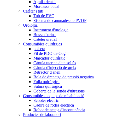
Agulla dental
Mordassa bucal
Catèter i tub
Tub de PVC
Sistema de canonades de PVDF
Urologia
Instrument d'urologia
Bossa d'orina
Catèter uretral
Consumibles quirúrgics
polsera
Fil de PDO de Cog
Marcador quirúrgic
Cànula uterina d'un sol ús
Cànula d'injecció de greix
Retractor d'anell
Bola de drenatge de pressió negativa
Fulla quirúrgica
Sutura quirúrgica
Coberta de la sonda d'ultrasons
Consumibles i equips de rehabilitació
Scooter elèctric
Cadira de rodes elèctrica
Robot de neteja d'incontinència
Productes de laboratori