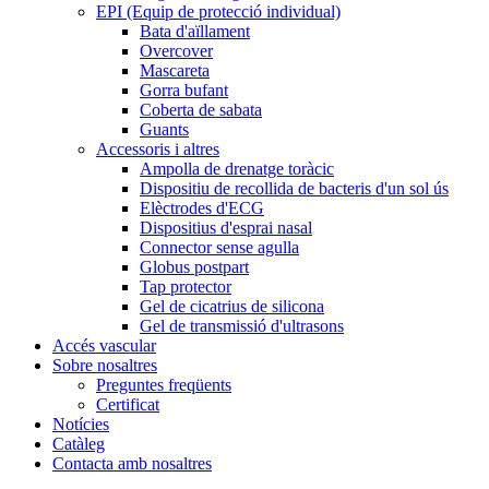
EPI (Equip de protecció individual)
Bata d'aïllament
Overcover
Mascareta
Gorra bufant
Coberta de sabata
Guants
Accessoris i altres
Ampolla de drenatge toràcic
Dispositiu de recollida de bacteris d'un sol ús
Elèctrodes d'ECG
Dispositius d'esprai nasal
Connector sense agulla
Globus postpart
Tap protector
Gel de cicatrius de silicona
Gel de transmissió d'ultrasons
Accés vascular
Sobre nosaltres
Preguntes freqüents
Certificat
Notícies
Catàleg
Contacta amb nosaltres