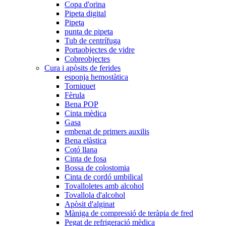
Copa d'orina
Pipeta digital
Pipeta
punta de pipeta
Tub de centrífuga
Portaobjectes de vidre
Cobreobjectes
Cura i apòsits de ferides
esponja hemostàtica
Torniquet
Fèrula
Bena POP
Cinta mèdica
Gasa
embenat de primers auxilis
Bena elàstica
Cotó llana
Cinta de fosa
Bossa de colostomia
Cinta de cordó umbilical
Tovalloletes amb alcohol
Tovallola d'alcohol
Apòsit d'alginat
Màniga de compressió de teràpia de fred
Pegat de refrigeració mèdica