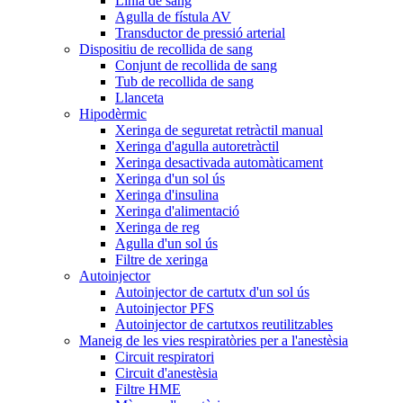
Línia de sang
Agulla de fístula AV
Transductor de pressió arterial
Dispositiu de recollida de sang
Conjunt de recollida de sang
Tub de recollida de sang
Llanceta
Hipodèrmic
Xeringa de seguretat retràctil manual
Xeringa d'agulla autoretràctil
Xeringa desactivada automàticament
Xeringa d'un sol ús
Xeringa d'insulina
Xeringa d'alimentació
Xeringa de reg
Agulla d'un sol ús
Filtre de xeringa
Autoinjector
Autoinjector de cartutx d'un sol ús
Autoinjector PFS
Autoinjector de cartutxos reutilitzables
Maneig de les vies respiratòries per a l'anestèsia
Circuit respiratori
Circuit d'anestèsia
Filtre HME