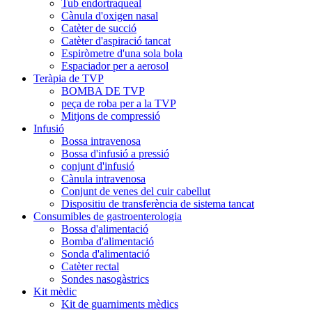
Tub endortraqueal
Cànula d'oxigen nasal
Catèter de succió
Catèter d'aspiració tancat
Espiròmetre d'una sola bola
Espaciador per a aerosol
Teràpia de TVP
BOMBA DE TVP
peça de roba per a la TVP
Mitjons de compressió
Infusió
Bossa intravenosa
Bossa d'infusió a pressió
conjunt d'infusió
Cànula intravenosa
Conjunt de venes del cuir cabellut
Dispositiu de transferència de sistema tancat
Consumibles de gastroenterologia
Bossa d'alimentació
Bomba d'alimentació
Sonda d'alimentació
Catèter rectal
Sondes nasogàstrics
Kit mèdic
Kit de guarniments mèdics