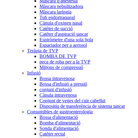
Màscara d'anestèsia
Màscara nebulitzadora
Màscara laríngia
Tub endortraqueal
Cànula d'oxigen nasal
Catèter de succió
Catèter d'aspiració tancat
Espiròmetre d'una sola bola
Espaciador per a aerosol
Teràpia de TVP
BOMBA DE TVP
peça de roba per a la TVP
Mitjons de compressió
Infusió
Bossa intravenosa
Bossa d'infusió a pressió
conjunt d'infusió
Cànula intravenosa
Conjunt de venes del cuir cabellut
Dispositiu de transferència de sistema tancat
Consumibles de gastroenterologia
Bossa d'alimentació
Bomba d'alimentació
Sonda d'alimentació
Catèter rectal