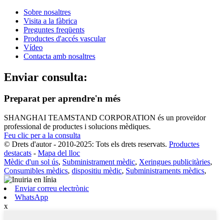
Sobre nosaltres
Visita a la fàbrica
Preguntes freqüents
Productes d'accés vascular
Vídeo
Contacta amb nosaltres
Enviar consulta:
Preparat per aprendre'n més
SHANGHAI TEAMSTAND CORPORATION és un proveïdor
professional de productes i solucions mèdiques.
Feu clic per a la consulta
© Drets d'autor - 2010-2025: Tots els drets reservats.
Productes
destacats
-
Mapa del lloc
Mèdic d'un sol ús
,
Subministrament mèdic
,
Xeringues publicitàries
,
Consumibles mèdics
,
dispositiu mèdic
,
Subministraments mèdics
,
Enviar correu electrònic
WhatsApp
x