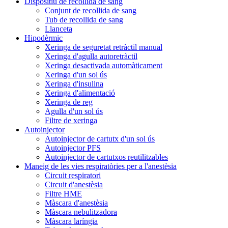
Dispositiu de recollida de sang
Conjunt de recollida de sang
Tub de recollida de sang
Llanceta
Hipodèrmic
Xeringa de seguretat retràctil manual
Xeringa d'agulla autoretràctil
Xeringa desactivada automàticament
Xeringa d'un sol ús
Xeringa d'insulina
Xeringa d'alimentació
Xeringa de reg
Agulla d'un sol ús
Filtre de xeringa
Autoinjector
Autoinjector de cartutx d'un sol ús
Autoinjector PFS
Autoinjector de cartutxos reutilitzables
Maneig de les vies respiratòries per a l'anestèsia
Circuit respiratori
Circuit d'anestèsia
Filtre HME
Màscara d'anestèsia
Màscara nebulitzadora
Màscara laríngia