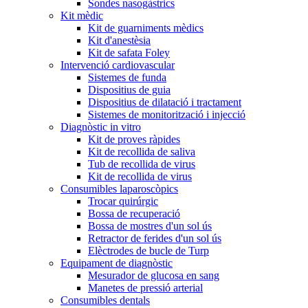
Sondes nasogàstrics
Kit mèdic
Kit de guarniments mèdics
Kit d'anestèsia
Kit de safata Foley
Intervenció cardiovascular
Sistemes de funda
Dispositius de guia
Dispositius de dilatació i tractament
Sistemes de monitorització i injecció
Diagnòstic in vitro
Kit de proves ràpides
Kit de recollida de saliva
Tub de recollida de virus
Kit de recollida de virus
Consumibles laparoscòpics
Trocar quirúrgic
Bossa de recuperació
Bossa de mostres d'un sol ús
Retractor de ferides d'un sol ús
Elèctrodes de bucle de Turp
Equipament de diagnòstic
Mesurador de glucosa en sang
Manetes de pressió arterial
Consumibles dentals