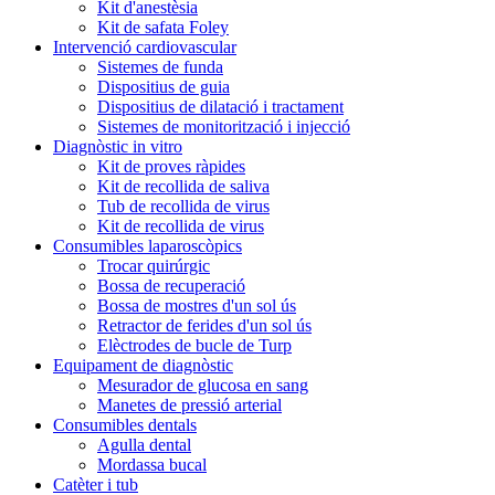
Kit d'anestèsia
Kit de safata Foley
Intervenció cardiovascular
Sistemes de funda
Dispositius de guia
Dispositius de dilatació i tractament
Sistemes de monitorització i injecció
Diagnòstic in vitro
Kit de proves ràpides
Kit de recollida de saliva
Tub de recollida de virus
Kit de recollida de virus
Consumibles laparoscòpics
Trocar quirúrgic
Bossa de recuperació
Bossa de mostres d'un sol ús
Retractor de ferides d'un sol ús
Elèctrodes de bucle de Turp
Equipament de diagnòstic
Mesurador de glucosa en sang
Manetes de pressió arterial
Consumibles dentals
Agulla dental
Mordassa bucal
Catèter i tub