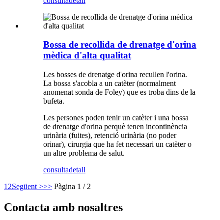
consulta
detall
Bossa de recollida de drenatge d'orina
mèdica d'alta qualitat
Les bosses de drenatge d'orina recullen l'orina.
La bossa s'acobla a un catèter (normalment
anomenat sonda de Foley) que es troba dins de la
bufeta.
Les persones poden tenir un catèter i una bossa
de drenatge d'orina perquè tenen incontinència
urinària (fuites), retenció urinària (no poder
orinar), cirurgia que ha fet necessari un catèter o
un altre problema de salut.
consulta
detall
1
2
Següent >
>>
Pàgina 1 / 2
Contacta amb nosaltres