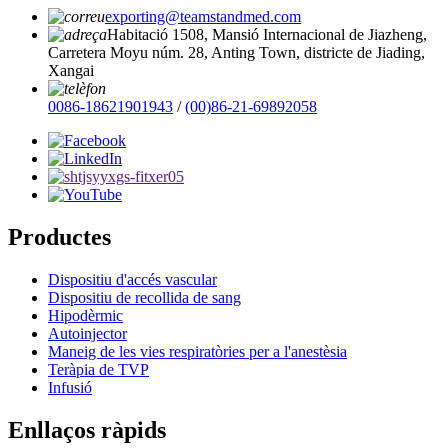
exporting@teamstandmed.com
Habitació 1508, Mansió Internacional de Jiazheng,
Carretera Moyu núm. 28, Anting Town, districte de Jiading,
Xangai
0086-18621901943
/
(00)86-21-69892058
Productes
Dispositiu d'accés vascular
Dispositiu de recollida de sang
Hipodèrmic
Autoinjector
Maneig de les vies respiratòries per a l'anestèsia
Teràpia de TVP
Infusió
Enllaços ràpids