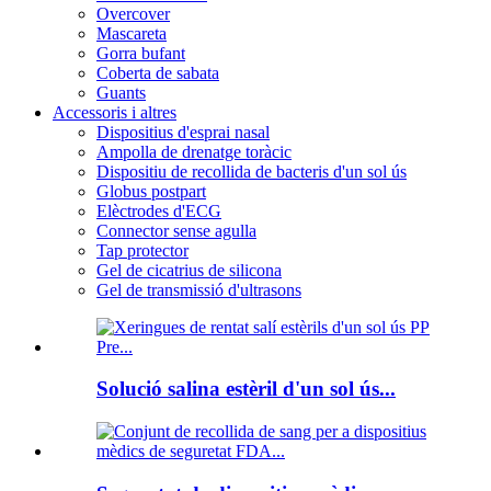
Overcover
Mascareta
Gorra bufant
Coberta de sabata
Guants
Accessoris i altres
Dispositius d'esprai nasal
Ampolla de drenatge toràcic
Dispositiu de recollida de bacteris d'un sol ús
Globus postpart
Elèctrodes d'ECG
Connector sense agulla
Tap protector
Gel de cicatrius de silicona
Gel de transmissió d'ultrasons
Solució salina estèril d'un sol ús...