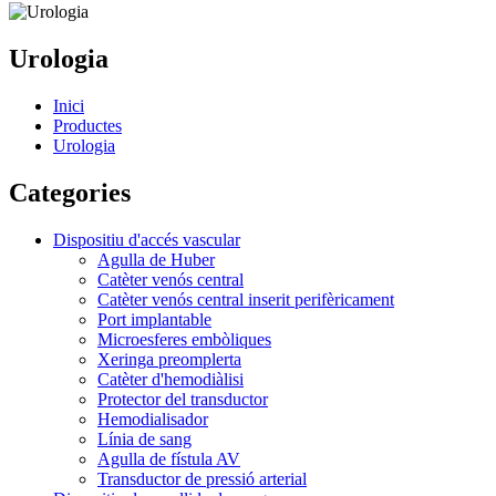
Urologia
Inici
Productes
Urologia
Categories
Dispositiu d'accés vascular
Agulla de Huber
Catèter venós central
Catèter venós central inserit perifèricament
Port implantable
Microesferes embòliques
Xeringa preomplerta
Catèter d'hemodiàlisi
Protector del transductor
Hemodialisador
Línia de sang
Agulla de fístula AV
Transductor de pressió arterial