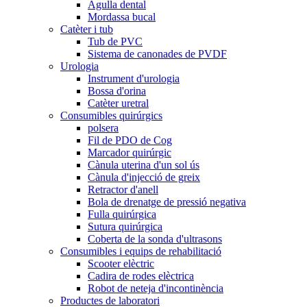
Agulla dental
Mordassa bucal
Catèter i tub
Tub de PVC
Sistema de canonades de PVDF
Urologia
Instrument d'urologia
Bossa d'orina
Catèter uretral
Consumibles quirúrgics
polsera
Fil de PDO de Cog
Marcador quirúrgic
Cànula uterina d'un sol ús
Cànula d'injecció de greix
Retractor d'anell
Bola de drenatge de pressió negativa
Fulla quirúrgica
Sutura quirúrgica
Coberta de la sonda d'ultrasons
Consumibles i equips de rehabilitació
Scooter elèctric
Cadira de rodes elèctrica
Robot de neteja d'incontinència
Productes de laboratori