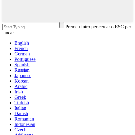
Premeu Intro per cercar o ESC per
tancar
English
French
German
Portuguese
Spanish
Russian
Japanese
Korean
Arabic
Irish
Greek
Turkish
Italian
Danish
Romanian
Indonesian
Czech