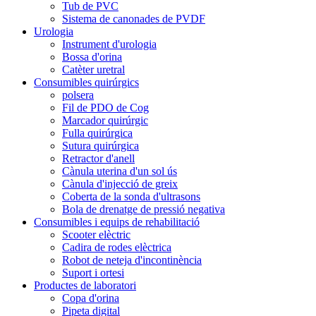
Tub de PVC
Sistema de canonades de PVDF
Urologia
Instrument d'urologia
Bossa d'orina
Catèter uretral
Consumibles quirúrgics
polsera
Fil de PDO de Cog
Marcador quirúrgic
Fulla quirúrgica
Sutura quirúrgica
Retractor d'anell
Cànula uterina d'un sol ús
Cànula d'injecció de greix
Coberta de la sonda d'ultrasons
Bola de drenatge de pressió negativa
Consumibles i equips de rehabilitació
Scooter elèctric
Cadira de rodes elèctrica
Robot de neteja d'incontinència
Suport i ortesi
Productes de laboratori
Copa d'orina
Pipeta digital