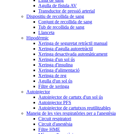
Línia de sang
Agulla de fístula AV
Transductor de pressió arterial
Dispositiu de recollida de sang
Conjunt de recollida de sang
Tub de recollida de sang
Llanceta
Hipodèrmic
Xeringa de seguretat retràctil manual
Xeringa d'agulla autoretràctil
Xeringa desactivada automàticament
Xeringa d'un sol ús
Xeringa d'insulina
Xeringa d'alimentació
Xeringa de reg
Agulla d'un sol ús
Filtre de xeringa
Autoinjector
Autoinjector de cartutx d'un sol ús
Autoinjector PFS
Autoinjector de cartutxos reutilitzables
Maneig de les vies respiratòries per a l'anestèsia
Circuit respiratori
Circuit d'anestèsia
Filtre HME