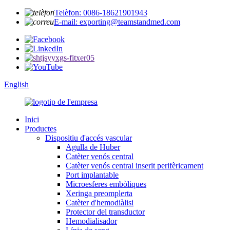
Telèfon: 0086-18621901943
E-mail: exporting@teamstandmed.com
English
Inici
Productes
Dispositiu d'accés vascular
Agulla de Huber
Catèter venós central
Catèter venós central inserit perifèricament
Port implantable
Microesferes embòliques
Xeringa preomplerta
Catèter d'hemodiàlisi
Protector del transductor
Hemodialisador