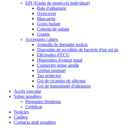
EPI (Equip de protecció individual)
Bata d'aïllament
Overcover
Mascareta
Gorra bufant
Coberta de sabata
Guants
Accessoris i altres
Ampolla de drenatge toràcic
Dispositiu de recollida de bacteris d'un sol ús
Elèctrodes d'ECG
Dispositius d'esprai nasal
Connector sense agulla
Globus postpart
Tap protector
Gel de cicatrius de silicona
Gel de transmissió d'ultrasons
Accés vascular
Sobre nosaltres
Preguntes freqüents
Certificat
Notícies
Catàleg
Contacta amb nosaltres