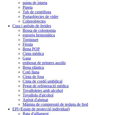
punta de pipeta
Pipeta
Tub de centrífuga
Portaobjectes de vidre
Cobreobjectes
Cura i apòsits de ferides
Bossa de colostomia
esponja hemostàtica
Torniquet
Fèrula
Bena POP
Cinta mèdica
Gasa
embenat de primers auxilis
Bena elàstica
Cotó llana
Cinta de fosa
Cinta de cordó umbilical
Pegat de refrigeració mèdica
Tovalloletes amb alcohol
Tovallola d'alcohol
Apòsit d'alginat
Màniga de compressió de teràpia de fred
EPI (Equip de protecció individual)
Bata d'aïllament