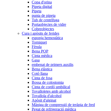
Copa d'orina
Pipeta digital
Pipeta
punta de pipeta
Tub de centrífuga
Portaobjectes de vidre
Cobreobjectes
Cura i apòsits de ferides
esponja hemostàtica
Torniquet
Fèrula
Bena POP
Cinta mèdica
Gasa
embenat de primers auxilis
Bena elàstica
Cotó llana
Cinta de fosa
Bossa de colostomia
Cinta de cordó umbilical
Tovalloletes amb alcohol
Tovallola d'alcohol
Apòsit d'alginat
Màniga de compressió de teràpia de fred
Pegat de refrigeració mèdica