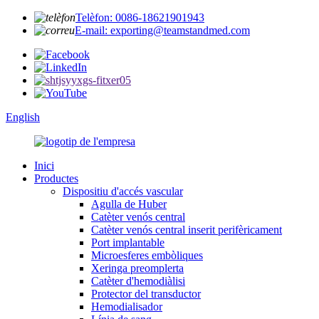
Telèfon: 0086-18621901943
E-mail: exporting@teamstandmed.com
English
Inici
Productes
Dispositiu d'accés vascular
Agulla de Huber
Catèter venós central
Catèter venós central inserit perifèricament
Port implantable
Microesferes embòliques
Xeringa preomplerta
Catèter d'hemodiàlisi
Protector del transductor
Hemodialisador