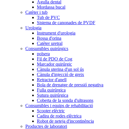
Agulla dental
Mordassa bucal
Catèter i tub
Tub de PVC
Sistema de canonades de PVDF
Urologia
Instrument d'urologia
Bossa d'orina
Catèter uretral
Consumibles quirúrgics
polsera
Fil de PDO de Cog
Marcador quirúrgic
Cànula uterina d'un sol ús
Cànula d'injecció de greix
Retractor d'anell
Bola de drenatge de pressió negativa
Fulla quirúrgica
Sutura quirúrgica
Coberta de la sonda d'ultrasons
Consumibles i equips de rehabilitació
Scooter elèctric
Cadira de rodes elèctrica
Robot de neteja d'incontinència
Productes de laboratori