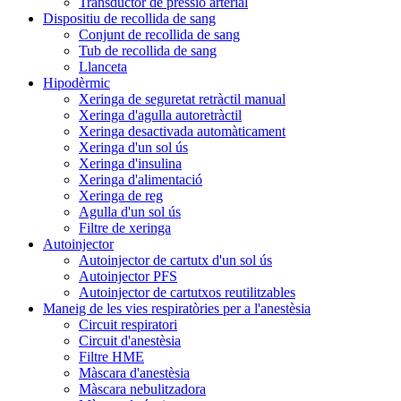
Transductor de pressió arterial
Dispositiu de recollida de sang
Conjunt de recollida de sang
Tub de recollida de sang
Llanceta
Hipodèrmic
Xeringa de seguretat retràctil manual
Xeringa d'agulla autoretràctil
Xeringa desactivada automàticament
Xeringa d'un sol ús
Xeringa d'insulina
Xeringa d'alimentació
Xeringa de reg
Agulla d'un sol ús
Filtre de xeringa
Autoinjector
Autoinjector de cartutx d'un sol ús
Autoinjector PFS
Autoinjector de cartutxos reutilitzables
Maneig de les vies respiratòries per a l'anestèsia
Circuit respiratori
Circuit d'anestèsia
Filtre HME
Màscara d'anestèsia
Màscara nebulitzadora