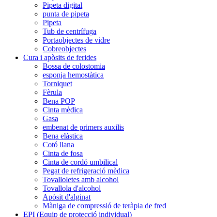
Pipeta digital
punta de pipeta
Pipeta
Tub de centrífuga
Portaobjectes de vidre
Cobreobjectes
Cura i apòsits de ferides
Bossa de colostomia
esponja hemostàtica
Torniquet
Fèrula
Bena POP
Cinta mèdica
Gasa
embenat de primers auxilis
Bena elàstica
Cotó llana
Cinta de fosa
Cinta de cordó umbilical
Pegat de refrigeració mèdica
Tovalloletes amb alcohol
Tovallola d'alcohol
Apòsit d'alginat
Màniga de compressió de teràpia de fred
EPI (Equip de protecció individual)