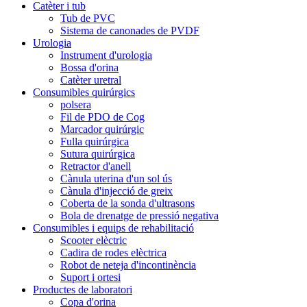
Catèter i tub
Tub de PVC
Sistema de canonades de PVDF
Urologia
Instrument d'urologia
Bossa d'orina
Catèter uretral
Consumibles quirúrgics
polsera
Fil de PDO de Cog
Marcador quirúrgic
Fulla quirúrgica
Sutura quirúrgica
Retractor d'anell
Cànula uterina d'un sol ús
Cànula d'injecció de greix
Coberta de la sonda d'ultrasons
Bola de drenatge de pressió negativa
Consumibles i equips de rehabilitació
Scooter elèctric
Cadira de rodes elèctrica
Robot de neteja d'incontinència
Suport i ortesi
Productes de laboratori
Copa d'orina