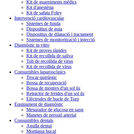
Kit de guarniments mèdics
Kit d'anestèsia
Kit de safata Foley
Intervenció cardiovascular
Sistemes de funda
Dispositius de guia
Dispositius de dilatació i tractament
Sistemes de monitorització i injecció
Diagnòstic in vitro
Kit de proves ràpides
Kit de recollida de saliva
Tub de recollida de virus
Kit de recollida de virus
Consumibles laparoscòpics
Trocar quirúrgic
Bossa de recuperació
Bossa de mostres d'un sol ús
Retractor de ferides d'un sol ús
Elèctrodes de bucle de Turp
Equipament de diagnòstic
Mesurador de glucosa en sang
Manetes de pressió arterial
Consumibles dentals
Agulla dental
Mordassa bucal