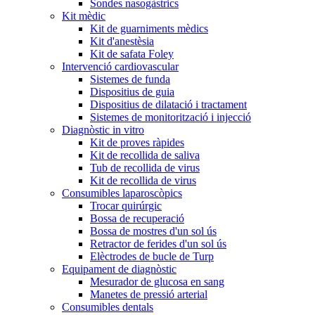
Sondes nasogàstrics
Kit mèdic
Kit de guarniments mèdics
Kit d'anestèsia
Kit de safata Foley
Intervenció cardiovascular
Sistemes de funda
Dispositius de guia
Dispositius de dilatació i tractament
Sistemes de monitorització i injecció
Diagnòstic in vitro
Kit de proves ràpides
Kit de recollida de saliva
Tub de recollida de virus
Kit de recollida de virus
Consumibles laparoscòpics
Trocar quirúrgic
Bossa de recuperació
Bossa de mostres d'un sol ús
Retractor de ferides d'un sol ús
Elèctrodes de bucle de Turp
Equipament de diagnòstic
Mesurador de glucosa en sang
Manetes de pressió arterial
Consumibles dentals