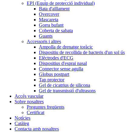
EPI (Equip de protecció individual)
Bata d'aïllament
Overcover
Mascareta
Gorra bufant
Coberta de sabata
Guants
Accessoris i altres
Ampolla de drenatge toràcic
Dispositiu de recollida de bacteris d'un sol ús
Elèctrodes d'ECG
Dispositius d'esprai nasal
Connector sense agulla
Globus postpart
Tap protector
Gel de cicatrius de silicona
Gel de transmissió d'ultrasons
Accés vascular
Sobre nosaltres
Preguntes freqüents
Certificat
Notícies
Catàleg
Contacta amb nosaltres