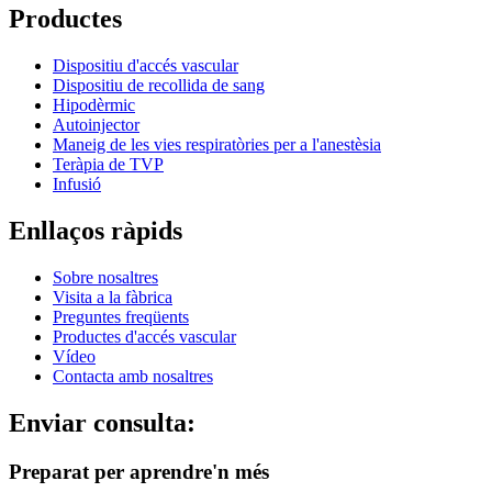
Productes
Dispositiu d'accés vascular
Dispositiu de recollida de sang
Hipodèrmic
Autoinjector
Maneig de les vies respiratòries per a l'anestèsia
Teràpia de TVP
Infusió
Enllaços ràpids
Sobre nosaltres
Visita a la fàbrica
Preguntes freqüents
Productes d'accés vascular
Vídeo
Contacta amb nosaltres
Enviar consulta:
Preparat per aprendre'n més