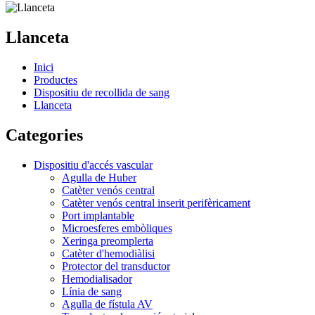
Llanceta
Inici
Productes
Dispositiu de recollida de sang
Llanceta
Categories
Dispositiu d'accés vascular
Agulla de Huber
Catèter venós central
Catèter venós central inserit perifèricament
Port implantable
Microesferes embòliques
Xeringa preomplerta
Catèter d'hemodiàlisi
Protector del transductor
Hemodialisador
Línia de sang
Agulla de fístula AV