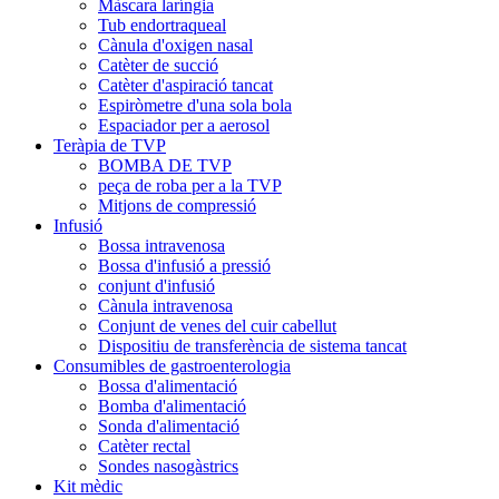
Màscara laríngia
Tub endortraqueal
Cànula d'oxigen nasal
Catèter de succió
Catèter d'aspiració tancat
Espiròmetre d'una sola bola
Espaciador per a aerosol
Teràpia de TVP
BOMBA DE TVP
peça de roba per a la TVP
Mitjons de compressió
Infusió
Bossa intravenosa
Bossa d'infusió a pressió
conjunt d'infusió
Cànula intravenosa
Conjunt de venes del cuir cabellut
Dispositiu de transferència de sistema tancat
Consumibles de gastroenterologia
Bossa d'alimentació
Bomba d'alimentació
Sonda d'alimentació
Catèter rectal
Sondes nasogàstrics
Kit mèdic