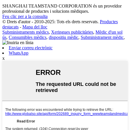
SHANGHAI TEAMSTAND CORPORATION és un proveïdor
professional de productes i solucions mèdiques.
Feu clic per a la consulta
© Drets d'autor - 2010-2025: Tots els drets reservats.
Productes
destacats
-
Mapa del lloc
Subministraments mèdics
,
Xeringues publicitàries
,
Mèdic d'un sol
ús
,
Consumibles mèdics
,
dispositiu mèdic
,
Subministrament mèdic
,
Enviar correu electrònic
WhatsApp
x