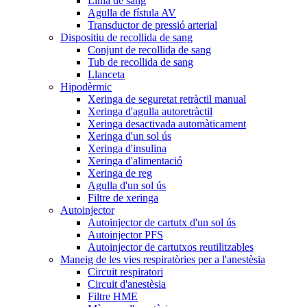
Línia de sang
Agulla de fístula AV
Transductor de pressió arterial
Dispositiu de recollida de sang
Conjunt de recollida de sang
Tub de recollida de sang
Llanceta
Hipodèrmic
Xeringa de seguretat retràctil manual
Xeringa d'agulla autoretràctil
Xeringa desactivada automàticament
Xeringa d'un sol ús
Xeringa d'insulina
Xeringa d'alimentació
Xeringa de reg
Agulla d'un sol ús
Filtre de xeringa
Autoinjector
Autoinjector de cartutx d'un sol ús
Autoinjector PFS
Autoinjector de cartutxos reutilitzables
Maneig de les vies respiratòries per a l'anestèsia
Circuit respiratori
Circuit d'anestèsia
Filtre HME