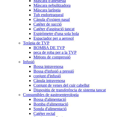
Màscara d'anestèsia
Màscara nebulitzadora
Màscara laríngia
Tub endortraqueal
Cànula d'oxigen nasal
Catèter de succió
Catèter d'aspiració tancat
Espiròmetre d'una sola bola
Espaciador per a aerosol
Teràpia de TVP
BOMBA DE TVP
peça de roba per a la TVP
Mitjons de compressió
Infusió
Bossa intravenosa
Bossa d'infusió a pressió
conjunt d'infusió
Cànula intravenosa
Conjunt de venes del cuir cabellut
Dispositiu de transferència de sistema tancat
Consumibles de gastroenterologia
Bossa d'alimentació
Bomba d'alimentació
Sonda d'alimentació
Catèter rectal