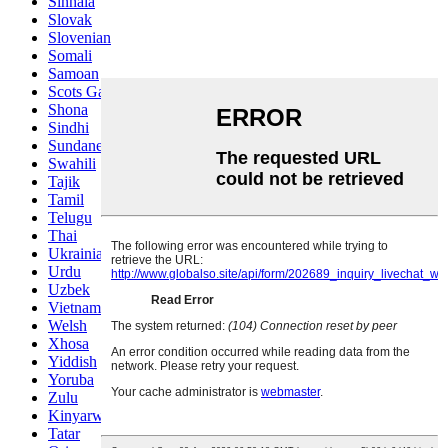
Sinhala
Slovak
Slovenian
Somali
Samoan
Scots Gaelic
Shona
Sindhi
Sundanese
Swahili
Tajik
Tamil
Telugu
Thai
Ukrainian
Urdu
Uzbek
Vietnamese
Welsh
Xhosa
Yiddish
Yoruba
Zulu
Kinyarwanda
Tatar