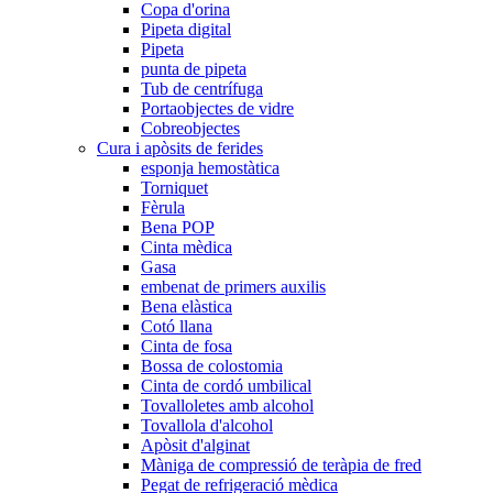
Copa d'orina
Pipeta digital
Pipeta
punta de pipeta
Tub de centrífuga
Portaobjectes de vidre
Cobreobjectes
Cura i apòsits de ferides
esponja hemostàtica
Torniquet
Fèrula
Bena POP
Cinta mèdica
Gasa
embenat de primers auxilis
Bena elàstica
Cotó llana
Cinta de fosa
Bossa de colostomia
Cinta de cordó umbilical
Tovalloletes amb alcohol
Tovallola d'alcohol
Apòsit d'alginat
Màniga de compressió de teràpia de fred
Pegat de refrigeració mèdica