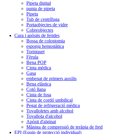
Pipeta digital
punta de pipeta
Pipeta
Tub de centrífuga
Portaobjectes de vidre
Cobreobjectes
Cura i apòsits de ferides
Bossa de colostomia
esponja hemostàtica
Torniquet
Fèrula
Bena POP
Cinta mèdica
Gasa
embenat de primers auxilis
Bena elàstica
Cotó llana
Cinta de fosa
Cinta de cordó umbilical
Pegat de refrigeració mèdica
Tovalloletes amb alcohol
Tovallola d'alcohol
Apòsit d'alginat
Màniga de compressió de teràpia de fred
EPI (Equip de protecció individual)