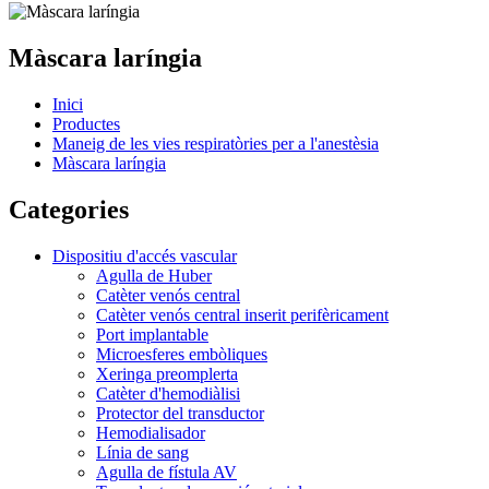
Màscara laríngia
Inici
Productes
Maneig de les vies respiratòries per a l'anestèsia
Màscara laríngia
Categories
Dispositiu d'accés vascular
Agulla de Huber
Catèter venós central
Catèter venós central inserit perifèricament
Port implantable
Microesferes embòliques
Xeringa preomplerta
Catèter d'hemodiàlisi
Protector del transductor
Hemodialisador
Línia de sang
Agulla de fístula AV