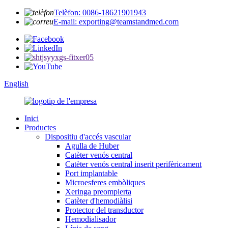
Telèfon: 0086-18621901943
E-mail: exporting@teamstandmed.com
English
Inici
Productes
Dispositiu d'accés vascular
Agulla de Huber
Catèter venós central
Catèter venós central inserit perifèricament
Port implantable
Microesferes embòliques
Xeringa preomplerta
Catèter d'hemodiàlisi
Protector del transductor
Hemodialisador