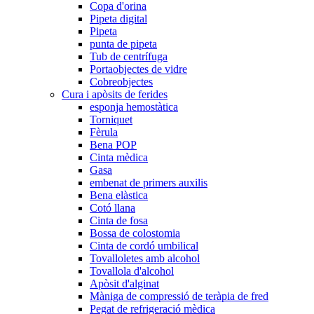
Copa d'orina
Pipeta digital
Pipeta
punta de pipeta
Tub de centrífuga
Portaobjectes de vidre
Cobreobjectes
Cura i apòsits de ferides
esponja hemostàtica
Torniquet
Fèrula
Bena POP
Cinta mèdica
Gasa
embenat de primers auxilis
Bena elàstica
Cotó llana
Cinta de fosa
Bossa de colostomia
Cinta de cordó umbilical
Tovalloletes amb alcohol
Tovallola d'alcohol
Apòsit d'alginat
Màniga de compressió de teràpia de fred
Pegat de refrigeració mèdica