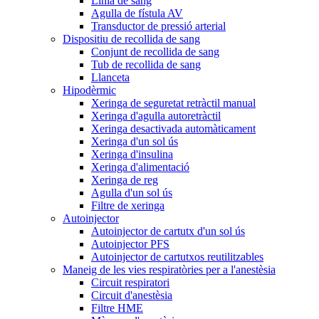
Línia de sang
Agulla de fístula AV
Transductor de pressió arterial
Dispositiu de recollida de sang
Conjunt de recollida de sang
Tub de recollida de sang
Llanceta
Hipodèrmic
Xeringa de seguretat retràctil manual
Xeringa d'agulla autoretràctil
Xeringa desactivada automàticament
Xeringa d'un sol ús
Xeringa d'insulina
Xeringa d'alimentació
Xeringa de reg
Agulla d'un sol ús
Filtre de xeringa
Autoinjector
Autoinjector de cartutx d'un sol ús
Autoinjector PFS
Autoinjector de cartutxos reutilitzables
Maneig de les vies respiratòries per a l'anestèsia
Circuit respiratori
Circuit d'anestèsia
Filtre HME