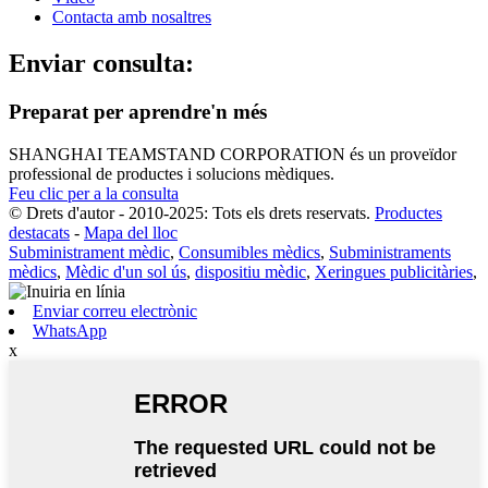
Contacta amb nosaltres
Enviar consulta:
Preparat per aprendre'n més
SHANGHAI TEAMSTAND CORPORATION és un proveïdor
professional de productes i solucions mèdiques.
Feu clic per a la consulta
© Drets d'autor - 2010-2025: Tots els drets reservats.
Productes
destacats
-
Mapa del lloc
Subministrament mèdic
,
Consumibles mèdics
,
Subministraments
mèdics
,
Mèdic d'un sol ús
,
dispositiu mèdic
,
Xeringues publicitàries
,
Enviar correu electrònic
WhatsApp
x