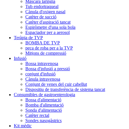
Màscara laríngia
Tub endortraqueal
Cànula d'oxigen nasal
Catèter de succió
Catèter d'aspiració tancat
Espiròmetre d'una sola bola
Espaciador per a aerosol
Teràpia de TVP
BOMBA DE TVP
peça de roba per a la TVP
Mitjons de compressió
Infusió
Bossa intravenosa
Bossa d'infusió a pressió
conjunt d'infusió
Cànula intravenosa
Conjunt de venes del cuir cabellut
Dispositiu de transferència de sistema tancat
Consumibles de gastroenterologia
Bossa d'alimentació
Bomba d'alimentació
Sonda d'alimentació
Catèter rectal
Sondes nasogàstrics
Kit mèdic