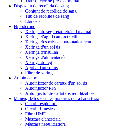
Transductor de pressió arterial
Dispositiu de recollida de sang
Conjunt de recollida de sang
Tub de recollida de sang
Llanceta
Hipodèrmic
Xeringa de seguretat retràctil manual
Xeringa d'agulla autoretràctil
Xeringa desactivada automàticament
Xeringa d'un sol ús
Xeringa d'insulina
Xeringa d'alimentació
Xeringa de reg
Agulla d'un sol ús
Filtre de xeringa
Autoinjector
Autoinjector de cartutx d'un sol ús
Autoinjector PFS
Autoinjector de cartutxos reutilitzables
Maneig de les vies respiratòries per a l'anestèsia
Circuit respiratori
Circuit d'anestèsia
Filtre HME
Màscara d'anestèsia
Màscara nebulitzadora