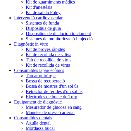
Kit de guarniments mèdics
Kit d'anestèsia
Kit de safata Foley
Intervenció cardiovascular
Sistemes de funda
Dispositius de guia
Dispositius de dilatació i tractament
Sistemes de monitorització i injecció
Diagnòstic in vitro
Kit de proves ràpides
Kit de recollida de saliva
Tub de recollida de virus
Kit de recollida de virus
Consumibles laparoscòpics
Trocar quirúrgic
Bossa de recuperació
Bossa de mostres d'un sol ús
Retractor de ferides d'un sol ús
Elèctrodes de bucle de Turp
Equipament de diagnòstic
Mesurador de glucosa en sang
Manetes de pressió arterial
Consumibles dentals
Agulla dental
Mordassa bucal