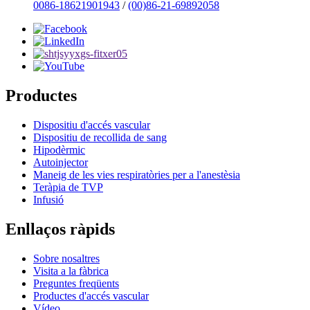
0086-18621901943
/
(00)86-21-69892058
Productes
Dispositiu d'accés vascular
Dispositiu de recollida de sang
Hipodèrmic
Autoinjector
Maneig de les vies respiratòries per a l'anestèsia
Teràpia de TVP
Infusió
Enllaços ràpids
Sobre nosaltres
Visita a la fàbrica
Preguntes freqüents
Productes d'accés vascular
Vídeo