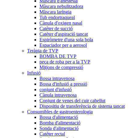
Màscara d'anestèsia
Màscara nebulitzadora
Màscara laríngia
Tub endortraqueal
Cànula d'oxigen nasal
Catèter de succió
Catèter d'aspiració tancat
Espiròmetre d'una sola bola
Espaciador per a aerosol
Teràpia de TVP
BOMBA DE TVP
peça de roba per a la TVP
Mitjons de compressió
Infusió
Bossa intravenosa
Bossa d'infusió a pressió
conjunt d'infusió
Cànula intravenosa
Conjunt de venes del cuir cabellut
Dispositiu de transferència de sistema tancat
Consumibles de gastroenterologia
Bossa d'alimentació
Bomba d'alimentació
Sonda d'alimentació
Catèter rectal