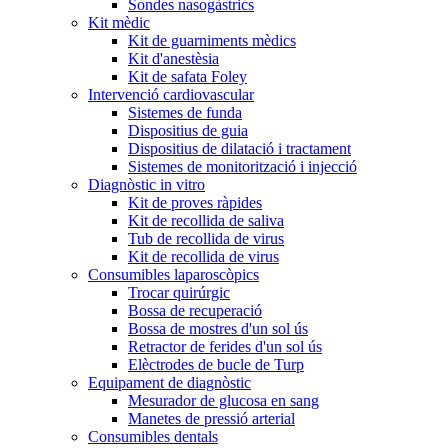
Sondes nasogàstrics
Kit mèdic
Kit de guarniments mèdics
Kit d'anestèsia
Kit de safata Foley
Intervenció cardiovascular
Sistemes de funda
Dispositius de guia
Dispositius de dilatació i tractament
Sistemes de monitorització i injecció
Diagnòstic in vitro
Kit de proves ràpides
Kit de recollida de saliva
Tub de recollida de virus
Kit de recollida de virus
Consumibles laparoscòpics
Trocar quirúrgic
Bossa de recuperació
Bossa de mostres d'un sol ús
Retractor de ferides d'un sol ús
Elèctrodes de bucle de Turp
Equipament de diagnòstic
Mesurador de glucosa en sang
Manetes de pressió arterial
Consumibles dentals