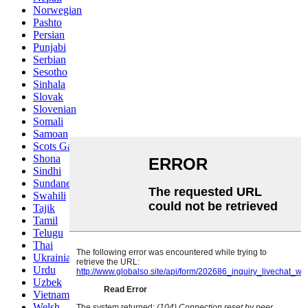
Norwegian
Pashto
Persian
Punjabi
Serbian
Sesotho
Sinhala
Slovak
Slovenian
Somali
Samoan
Scots Gaelic
Shona
Sindhi
Sundanese
Swahili
Tajik
Tamil
Telugu
Thai
Ukrainian
Urdu
Uzbek
Vietnamese
Welsh