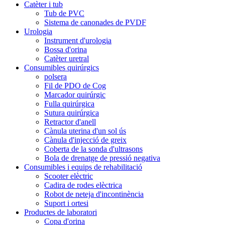
Catèter i tub
Tub de PVC
Sistema de canonades de PVDF
Urologia
Instrument d'urologia
Bossa d'orina
Catèter uretral
Consumibles quirúrgics
polsera
Fil de PDO de Cog
Marcador quirúrgic
Fulla quirúrgica
Sutura quirúrgica
Retractor d'anell
Cànula uterina d'un sol ús
Cànula d'injecció de greix
Coberta de la sonda d'ultrasons
Bola de drenatge de pressió negativa
Consumibles i equips de rehabilitació
Scooter elèctric
Cadira de rodes elèctrica
Robot de neteja d'incontinència
Suport i ortesi
Productes de laboratori
Copa d'orina