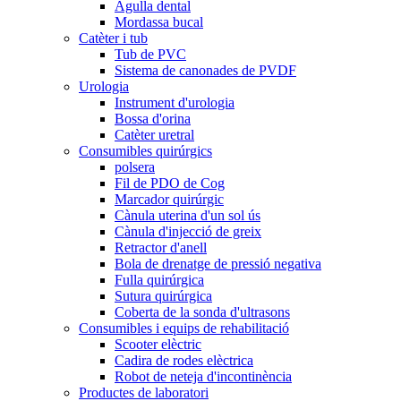
Agulla dental
Mordassa bucal
Catèter i tub
Tub de PVC
Sistema de canonades de PVDF
Urologia
Instrument d'urologia
Bossa d'orina
Catèter uretral
Consumibles quirúrgics
polsera
Fil de PDO de Cog
Marcador quirúrgic
Cànula uterina d'un sol ús
Cànula d'injecció de greix
Retractor d'anell
Bola de drenatge de pressió negativa
Fulla quirúrgica
Sutura quirúrgica
Coberta de la sonda d'ultrasons
Consumibles i equips de rehabilitació
Scooter elèctric
Cadira de rodes elèctrica
Robot de neteja d'incontinència
Productes de laboratori