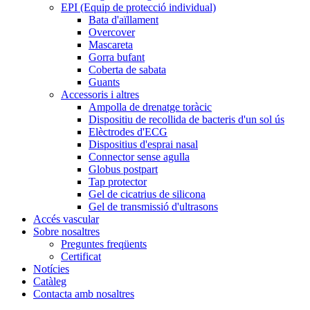
EPI (Equip de protecció individual)
Bata d'aïllament
Overcover
Mascareta
Gorra bufant
Coberta de sabata
Guants
Accessoris i altres
Ampolla de drenatge toràcic
Dispositiu de recollida de bacteris d'un sol ús
Elèctrodes d'ECG
Dispositius d'esprai nasal
Connector sense agulla
Globus postpart
Tap protector
Gel de cicatrius de silicona
Gel de transmissió d'ultrasons
Accés vascular
Sobre nosaltres
Preguntes freqüents
Certificat
Notícies
Catàleg
Contacta amb nosaltres