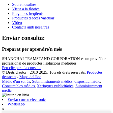
Sobre nosaltres
Visita a la fàbrica
Preguntes freqüents
Productes d'accés vascular
Vídeo
Contacta amb nosaltres
Enviar consulta:
Preparat per aprendre'n més
SHANGHAI TEAMSTAND CORPORATION és un proveïdor
professional de productes i solucions mèdiques.
Feu clic per a la consulta
© Drets d'autor - 2010-2025: Tots els drets reservats.
Productes
destacats
-
Mapa del lloc
Mèdic d'un sol ús
,
Subministraments mèdics
,
dispositiu mèdic
,
Consumibles mèdics
,
Xeringues publicitàries
,
Subministrament
mèdic
,
Enviar correu electrònic
WhatsApp
x