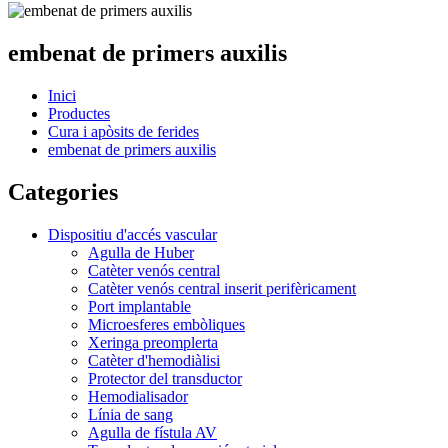
embenat de primers auxilis
Inici
Productes
Cura i apòsits de ferides
embenat de primers auxilis
Categories
Dispositiu d'accés vascular
Agulla de Huber
Catèter venós central
Catèter venós central inserit perifèricament
Port implantable
Microesferes embòliques
Xeringa preomplerta
Catèter d'hemodiàlisi
Protector del transductor
Hemodialisador
Línia de sang
Agulla de fístula AV