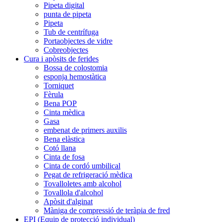
Pipeta digital
punta de pipeta
Pipeta
Tub de centrífuga
Portaobjectes de vidre
Cobreobjectes
Cura i apòsits de ferides
Bossa de colostomia
esponja hemostàtica
Torniquet
Fèrula
Bena POP
Cinta mèdica
Gasa
embenat de primers auxilis
Bena elàstica
Cotó llana
Cinta de fosa
Cinta de cordó umbilical
Pegat de refrigeració mèdica
Tovalloletes amb alcohol
Tovallola d'alcohol
Apòsit d'alginat
Màniga de compressió de teràpia de fred
EPI (Equip de protecció individual)