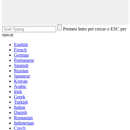
Premeu Intro per cercar o ESC per
tancar
English
French
German
Portuguese
Spanish
Russian
Japanese
Korean
Arabic
Irish
Greek
Turkish
Italian
Danish
Romanian
Indonesian
Czech