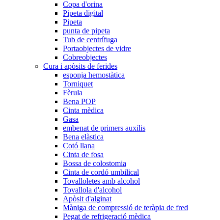
Copa d'orina
Pipeta digital
Pipeta
punta de pipeta
Tub de centrífuga
Portaobjectes de vidre
Cobreobjectes
Cura i apòsits de ferides
esponja hemostàtica
Torniquet
Fèrula
Bena POP
Cinta mèdica
Gasa
embenat de primers auxilis
Bena elàstica
Cotó llana
Cinta de fosa
Bossa de colostomia
Cinta de cordó umbilical
Tovalloletes amb alcohol
Tovallola d'alcohol
Apòsit d'alginat
Màniga de compressió de teràpia de fred
Pegat de refrigeració mèdica