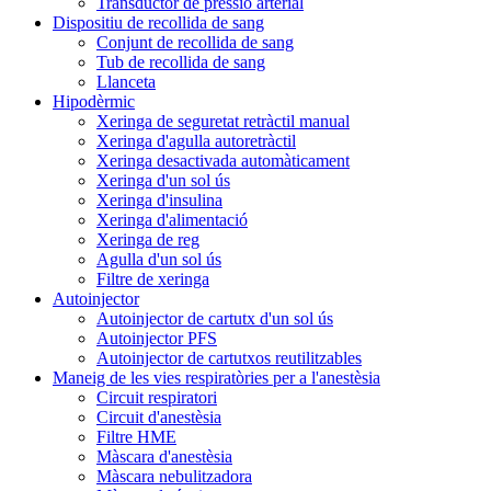
Transductor de pressió arterial
Dispositiu de recollida de sang
Conjunt de recollida de sang
Tub de recollida de sang
Llanceta
Hipodèrmic
Xeringa de seguretat retràctil manual
Xeringa d'agulla autoretràctil
Xeringa desactivada automàticament
Xeringa d'un sol ús
Xeringa d'insulina
Xeringa d'alimentació
Xeringa de reg
Agulla d'un sol ús
Filtre de xeringa
Autoinjector
Autoinjector de cartutx d'un sol ús
Autoinjector PFS
Autoinjector de cartutxos reutilitzables
Maneig de les vies respiratòries per a l'anestèsia
Circuit respiratori
Circuit d'anestèsia
Filtre HME
Màscara d'anestèsia
Màscara nebulitzadora