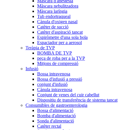
Màscara d'anestèsia
Màscara nebulitzadora
Màscara laríngia
Tub endortraqueal
Cànula d'oxigen nasal
Catèter de succió
Catèter d'aspiració tancat
Espiròmetre d'una sola bola
Espaciador per a aerosol
Teràpia de TVP
BOMBA DE TVP
peça de roba per a la TVP
Mitjons de compressió
Infusió
Bossa intravenosa
Bossa d'infusió a pressió
conjunt d'infusió
Cànula intravenosa
Conjunt de venes del cuir cabellut
Dispositiu de transferència de sistema tancat
Consumibles de gastroenterologia
Bossa d'alimentació
Bomba d'alimentació
Sonda d'alimentació
Catèter rectal