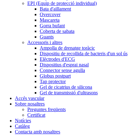
EPI (Equip de protecció individual)
Bata d'aïllament
Overcover
Mascareta
Gorra bufant
Coberta de sabata
Guants
Accessoris i altres
Ampolla de drenatge toràcic
Dispositiu de recollida de bacteris d'un sol ús
Elèctrodes d'ECG
Dispositius d'esprai nasal
Connector sense agulla
Globus postpart
Tap protector
Gel de cicatrius de silicona
Gel de transmissió d'ultrasons
Accés vascular
Sobre nosaltres
Preguntes freqüents
Certificat
Notícies
Catàleg
Contacta amb nosaltres