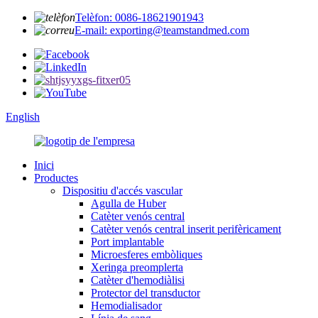
Telèfon: 0086-18621901943
E-mail: exporting@teamstandmed.com
English
Inici
Productes
Dispositiu d'accés vascular
Agulla de Huber
Catèter venós central
Catèter venós central inserit perifèricament
Port implantable
Microesferes embòliques
Xeringa preomplerta
Catèter d'hemodiàlisi
Protector del transductor
Hemodialisador