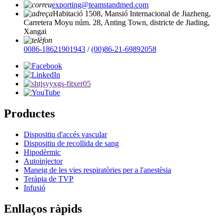
exporting@teamstandmed.com
Habitació 1508, Mansió Internacional de Jiazheng,
Carretera Moyu núm. 28, Anting Town, districte de Jiading,
Xangai
0086-18621901943
/
(00)86-21-69892058
Productes
Dispositiu d'accés vascular
Dispositiu de recollida de sang
Hipodèrmic
Autoinjector
Maneig de les vies respiratòries per a l'anestèsia
Teràpia de TVP
Infusió
Enllaços ràpids