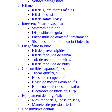
Sondes nasogàstrics
Kit mèdic
Kit de guarniments mèdics
Kit d'anestèsia
Kit de safata Foley
Intervenció cardiovascular
Sistemes de funda
Dispositius de guia
Dispositius de dilatació i tractament
Sistemes de monitorització i injecció
Diagnòstic in vitro
Kit de proves ràpides
Kit de recollida de saliva
Tub de recollida de virus
Kit de recollida de virus
Consumibles laparoscòpics
Trocar quirúrgic
Bossa de recuperació
Bossa de mostres d'un sol ús
Retractor de ferides d'un sol ús
Elèctrodes de bucle de Turp
Equipament de diagnòstic
Mesurador de glucosa en sang
Manetes de pressió arterial
Consumibles dentals