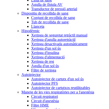
Línia de sang
Agulla de fístula AV
Transductor de pressió arterial
Dispositiu de recollida de sang
Conjunt de recollida de sang
Tub de recollida de sang
Llanceta
Hipodèrmic
Xeringa de seguretat retràctil manual
Xeringa d'agulla autoretràctil
Xeringa desactivada automàticament
Xeringa d'un sol ús
Xeringa d'insulina
Xeringa d'alimentació
Xeringa de reg
Agulla d'un sol ús
Filtre de xeringa
Autoinjector
Autoinjector de cartutx d'un sol ús
Autoinjector PFS
Autoinjector de cartutxos reutilitzables
Maneig de les vies respiratòries per a l'anestèsia
Circuit respiratori
Circuit d'anestèsia
Filtre HME