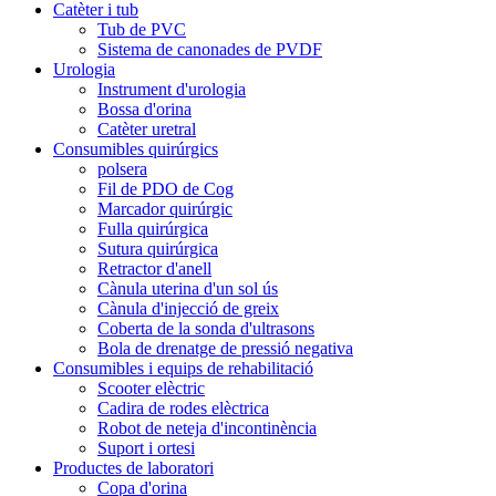
Catèter i tub
Tub de PVC
Sistema de canonades de PVDF
Urologia
Instrument d'urologia
Bossa d'orina
Catèter uretral
Consumibles quirúrgics
polsera
Fil de PDO de Cog
Marcador quirúrgic
Fulla quirúrgica
Sutura quirúrgica
Retractor d'anell
Cànula uterina d'un sol ús
Cànula d'injecció de greix
Coberta de la sonda d'ultrasons
Bola de drenatge de pressió negativa
Consumibles i equips de rehabilitació
Scooter elèctric
Cadira de rodes elèctrica
Robot de neteja d'incontinència
Suport i ortesi
Productes de laboratori
Copa d'orina