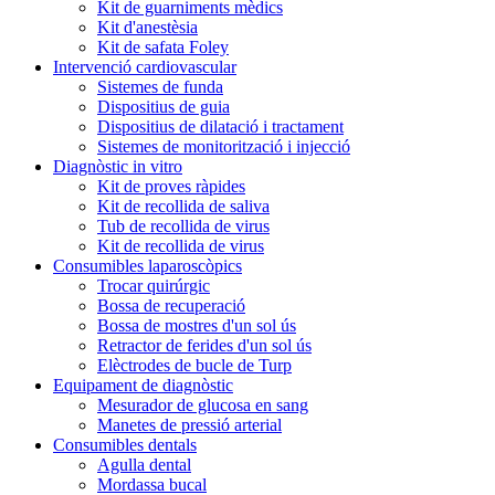
Kit de guarniments mèdics
Kit d'anestèsia
Kit de safata Foley
Intervenció cardiovascular
Sistemes de funda
Dispositius de guia
Dispositius de dilatació i tractament
Sistemes de monitorització i injecció
Diagnòstic in vitro
Kit de proves ràpides
Kit de recollida de saliva
Tub de recollida de virus
Kit de recollida de virus
Consumibles laparoscòpics
Trocar quirúrgic
Bossa de recuperació
Bossa de mostres d'un sol ús
Retractor de ferides d'un sol ús
Elèctrodes de bucle de Turp
Equipament de diagnòstic
Mesurador de glucosa en sang
Manetes de pressió arterial
Consumibles dentals
Agulla dental
Mordassa bucal