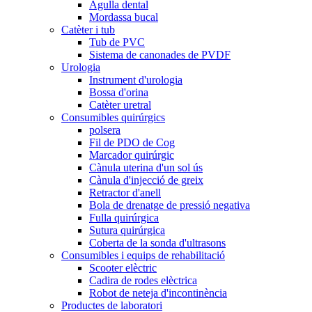
Agulla dental
Mordassa bucal
Catèter i tub
Tub de PVC
Sistema de canonades de PVDF
Urologia
Instrument d'urologia
Bossa d'orina
Catèter uretral
Consumibles quirúrgics
polsera
Fil de PDO de Cog
Marcador quirúrgic
Cànula uterina d'un sol ús
Cànula d'injecció de greix
Retractor d'anell
Bola de drenatge de pressió negativa
Fulla quirúrgica
Sutura quirúrgica
Coberta de la sonda d'ultrasons
Consumibles i equips de rehabilitació
Scooter elèctric
Cadira de rodes elèctrica
Robot de neteja d'incontinència
Productes de laboratori