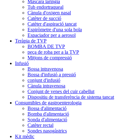
Màscara laríngia
Tub endortraqueal
Cànula d'oxigen nasal
Catèter de succió
Catèter d'aspiració tancat
Espiròmetre d'una sola bola
Espaciador per a aerosol
Teràpia de TVP
BOMBA DE TVP
peça de roba per a la TVP
Mitjons de compressió
Infusió
Bossa intravenosa
Bossa d'infusió a pressió
conjunt d'infusió
Cànula intravenosa
Conjunt de venes del cuir cabellut
Dispositiu de transferència de sistema tancat
Consumibles de gastroenterologia
Bossa d'alimentació
Bomba d'alimentació
Sonda d'alimentació
Catèter rectal
Sondes nasogàstrics
Kit mèdic