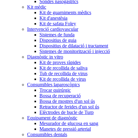
Sondes nasogàstrics
Kit mèdic
Kit de guarniments mèdics
Kit d'anestèsia
Kit de safata Foley
Intervenció cardiovascular
Sistemes de funda
Dispositius de guia
Dispositius de dilatació i tractament
Sistemes de monitorització i injecció
Diagnòstic in vitro
Kit de proves ràpides
Kit de recollida de saliva
Tub de recollida de virus
Kit de recollida de virus
Consumibles laparoscòpics
Trocar quirúrgic
Bossa de recuperació
Bossa de mostres d'un sol ús
Retractor de ferides d'un sol ús
Elèctrodes de bucle de Turp
Equipament de diagnòstic
Mesurador de glucosa en sang
Manetes de pressió arterial
Consumibles dentals