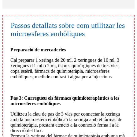
Passos detallats sobre com utilitzar les
microesferes embòliques
Preparació de mercaderies
Cal preparar 1 xeringa de 20 ml, 2 xeringues de 10 ml, 3
xeringues d'1 ml o 2 ml, tisores quirúrgiques de tres vies,
copa estèril, fàrmacs de quimioteràpia, microesferes
embòliques, medi de contrast i aigua per a injeccions.
Pas 3: Carregueu els fàrmacs quimioterapèutics a les
microesferes embòliques
Utilitzeu la clau de pas de 3 vies per connectar la xeringa
amb la microesfera embòlica i la xeringa amb el fàrmac de
quimioteràpia, prestant atenció a la connexió ferma i a la
direcció del flux.
Premeu la xeringa del fàrmac de quimioteràpia amb una mà