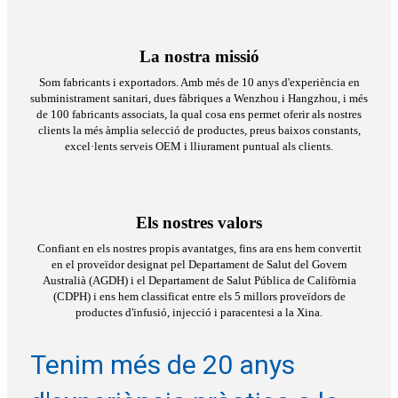
La nostra missió
Som fabricants i exportadors. Amb més de 10 anys d'experiència en
subministrament sanitari, dues fàbriques a Wenzhou i Hangzhou, i més
de 100 fabricants associats, la qual cosa ens permet oferir als nostres
clients la més àmplia selecció de productes, preus baixos constants,
excel·lents serveis OEM i lliurament puntual als clients.
Els nostres valors
Confiant en els nostres propis avantatges, fins ara ens hem convertit
en el proveïdor designat pel Departament de Salut del Govern
Australià (AGDH) i el Departament de Salut Pública de Califòrnia
(CDPH) i ens hem classificat entre els 5 millors proveïdors de
productes d'infusió, injecció i paracentesi a la Xina.
Tenim més de 20 anys