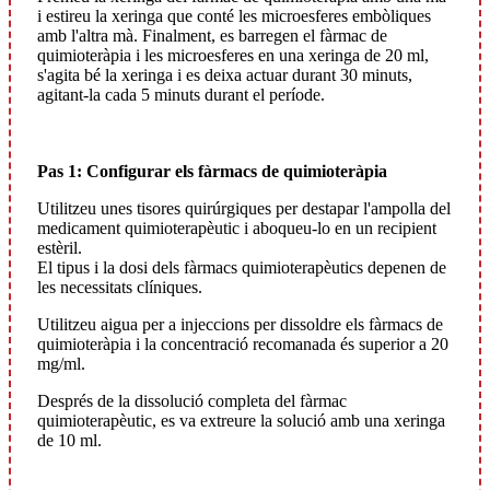
i estireu la xeringa que conté les microesferes embòliques
amb l'altra mà. Finalment, es barregen el fàrmac de
quimioteràpia i les microesferes en una xeringa de 20 ml,
s'agita bé la xeringa i es deixa actuar durant 30 minuts,
agitant-la cada 5 minuts durant el període.
Pas 1: Configurar els fàrmacs de quimioteràpia
Utilitzeu unes tisores quirúrgiques per destapar l'ampolla del
medicament quimioterapèutic i aboqueu-lo en un recipient
estèril.
El tipus i la dosi dels fàrmacs quimioterapèutics depenen de
les necessitats clíniques.
Utilitzeu aigua per a injeccions per dissoldre els fàrmacs de
quimioteràpia i la concentració recomanada és superior a 20
mg/ml.
Després de la dissolució completa del fàrmac
quimioterapèutic, es va extreure la solució amb una xeringa
de 10 ml.