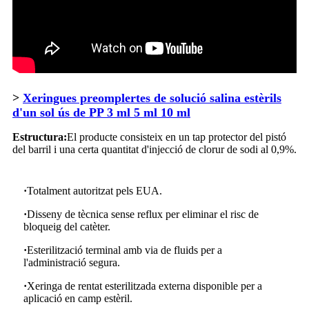
>
Xeringues preomplertes de solució salina estèrils
d'un sol ús de PP 3 ml 5 ml 10 ml
Estructura:
El producte consisteix en un tap protector del pistó
del barril i una certa quantitat d'injecció de clorur de sodi al 0,9%.
·
Totalment autoritzat pels EUA.
·
Disseny de tècnica sense reflux per eliminar el risc de
bloqueig del catèter.
·
Esterilització terminal amb via de fluids per a
l'administració segura.
·
Xeringa de rentat esterilitzada externa disponible per a
aplicació en camp estèril.