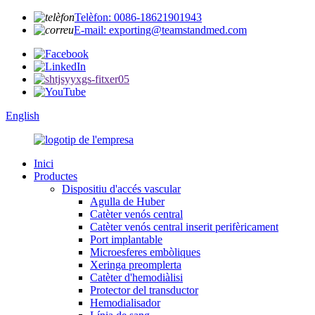
Telèfon: 0086-18621901943
E-mail: exporting@teamstandmed.com
English
Inici
Productes
Dispositiu d'accés vascular
Agulla de Huber
Catèter venós central
Catèter venós central inserit perifèricament
Port implantable
Microesferes embòliques
Xeringa preomplerta
Catèter d'hemodiàlisi
Protector del transductor
Hemodialisador