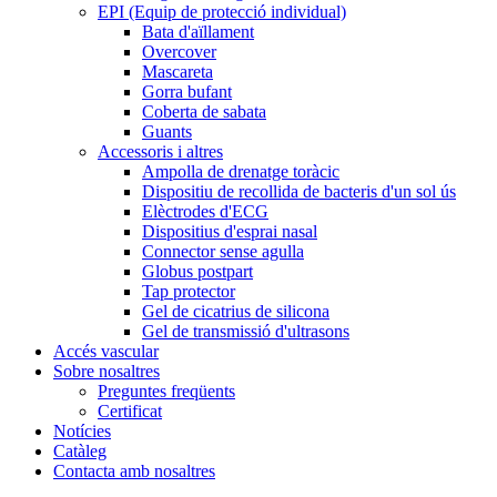
EPI (Equip de protecció individual)
Bata d'aïllament
Overcover
Mascareta
Gorra bufant
Coberta de sabata
Guants
Accessoris i altres
Ampolla de drenatge toràcic
Dispositiu de recollida de bacteris d'un sol ús
Elèctrodes d'ECG
Dispositius d'esprai nasal
Connector sense agulla
Globus postpart
Tap protector
Gel de cicatrius de silicona
Gel de transmissió d'ultrasons
Accés vascular
Sobre nosaltres
Preguntes freqüents
Certificat
Notícies
Catàleg
Contacta amb nosaltres