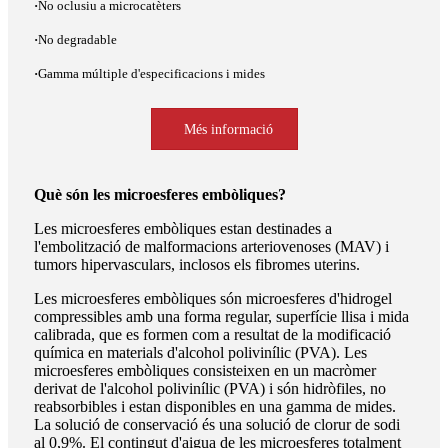
·
No oclusiu a microcatèters
·
No degradable
·
Gamma múltiple d'especificacions i mides
Més informació
Què són les microesferes embòliques?
Les microesferes embòliques estan destinades a
l'embolització de malformacions arteriovenoses (MAV) i
tumors hipervasculars, inclosos els fibromes uterins.
Les microesferes embòliques són microesferes d'hidrogel
compressibles amb una forma regular, superfície llisa i mida
calibrada, que es formen com a resultat de la modificació
química en materials d'alcohol polivinílic (PVA). Les
microesferes embòliques consisteixen en un macròmer
derivat de l'alcohol polivinílic (PVA) i són hidròfiles, no
reabsorbibles i estan disponibles en una gamma de mides.
La solució de conservació és una solució de clorur de sodi
al 0,9%. El contingut d'aigua de les microesferes totalment