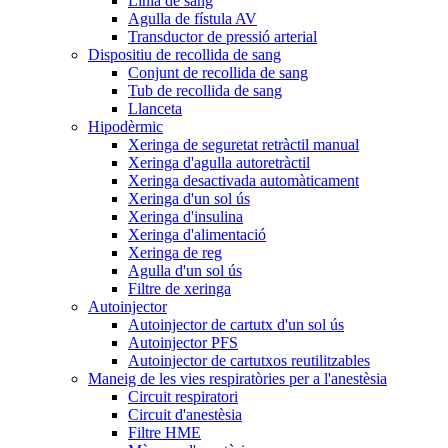
Línia de sang
Agulla de fístula AV
Transductor de pressió arterial
Dispositiu de recollida de sang
Conjunt de recollida de sang
Tub de recollida de sang
Llanceta
Hipodèrmic
Xeringa de seguretat retràctil manual
Xeringa d'agulla autoretràctil
Xeringa desactivada automàticament
Xeringa d'un sol ús
Xeringa d'insulina
Xeringa d'alimentació
Xeringa de reg
Agulla d'un sol ús
Filtre de xeringa
Autoinjector
Autoinjector de cartutx d'un sol ús
Autoinjector PFS
Autoinjector de cartutxos reutilitzables
Maneig de les vies respiratòries per a l'anestèsia
Circuit respiratori
Circuit d'anestèsia
Filtre HME