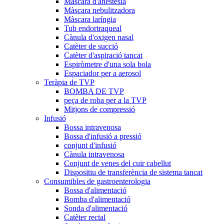
Màscara d'anestèsia
Màscara nebulitzadora
Màscara laríngia
Tub endortraqueal
Cànula d'oxigen nasal
Catèter de succió
Catèter d'aspiració tancat
Espiròmetre d'una sola bola
Espaciador per a aerosol
Teràpia de TVP
BOMBA DE TVP
peça de roba per a la TVP
Mitjons de compressió
Infusió
Bossa intravenosa
Bossa d'infusió a pressió
conjunt d'infusió
Cànula intravenosa
Conjunt de venes del cuir cabellut
Dispositiu de transferència de sistema tancat
Consumibles de gastroenterologia
Bossa d'alimentació
Bomba d'alimentació
Sonda d'alimentació
Catèter rectal