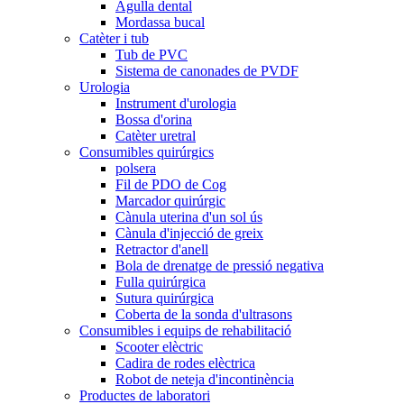
Agulla dental
Mordassa bucal
Catèter i tub
Tub de PVC
Sistema de canonades de PVDF
Urologia
Instrument d'urologia
Bossa d'orina
Catèter uretral
Consumibles quirúrgics
polsera
Fil de PDO de Cog
Marcador quirúrgic
Cànula uterina d'un sol ús
Cànula d'injecció de greix
Retractor d'anell
Bola de drenatge de pressió negativa
Fulla quirúrgica
Sutura quirúrgica
Coberta de la sonda d'ultrasons
Consumibles i equips de rehabilitació
Scooter elèctric
Cadira de rodes elèctrica
Robot de neteja d'incontinència
Productes de laboratori