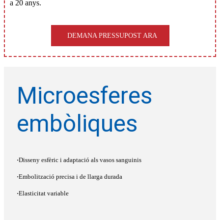
a 20 anys.
DEMANA PRESSUPOST ARA
Microesferes
embòliques
·
Disseny esfèric i adaptació als vasos sanguinis
·
Embolització precisa i de llarga durada
·
Elasticitat variable