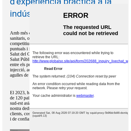
d'experiència pràctica a la
indústria
Amb més de 20 anys d'experiència en subministraments
sanitaris, oferim una àmplia selecció de productes, preus
competitius, serveis OEM excepcionals i lliuraments
puntuals i fiables. Hem estat proveïdors del Departament de
Salut del Govern Australià (AGDH) i del Departament de
Salut Pública de Califòrnia (CDPH). A la Xina, ens trobem
entre els principals proveïdors de productes d'infusió,
injecció, accés vascular, equips de rehabilitació, hemodiàlisi,
agulles de biòpsia i paracentesi.
El 2023, havíem lliurat amb èxit productes a clients de més
de 120 països, inclosos els EUA, la UE, l'Orient Mitjà i el
sud-est asiàtic. Les nostres accions diàries demostren la
nostra dedicació i capacitat de resposta a les necessitats dels
clients, cosa que ens converteix en el soci comercial integrat
i de confiança preferit.