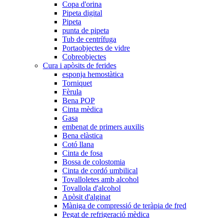
Copa d'orina
Pipeta digital
Pipeta
punta de pipeta
Tub de centrífuga
Portaobjectes de vidre
Cobreobjectes
Cura i apòsits de ferides
esponja hemostàtica
Torniquet
Fèrula
Bena POP
Cinta mèdica
Gasa
embenat de primers auxilis
Bena elàstica
Cotó llana
Cinta de fosa
Bossa de colostomia
Cinta de cordó umbilical
Tovalloletes amb alcohol
Tovallola d'alcohol
Apòsit d'alginat
Màniga de compressió de teràpia de fred
Pegat de refrigeració mèdica