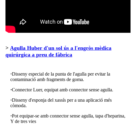
>
Agulla Huber d'un sol ús a l'engròs mèdica
quirúrgica a preu de fàbrica
·
Disseny especial de la punta de l'agulla per evitar la
contaminació amb fragments de goma.
·
Connector Luer, equipat amb connector sense agulla.
·
Disseny d'esponja del xassís per a una aplicació més
còmoda.
·
Pot equipar-se amb connector sense agulla, tapa d'heparina,
Y de tres vies