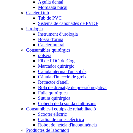
Agulla dental
Mordassa bucal
Catèter i tub
Tub de PVC
Sistema de canonades de PVDF
Urologia
Instrument d'urologia
Bossa d'orina
Catèter uretral
Consumibles quirúrgics
polsera
Fil de PDO de Cog
Marcador quirúrgic
Cànula uterina d'un sol ús
Cànula d'injecció de greix
Retractor d'anell
Bola de drenatge de pressió negativa
Fulla quirúrgica
Sutura quirúrgica
Coberta de la sonda d'ultrasons
Consumibles i equips de rehabilitació
Scooter elèctric
Cadira de rodes elèctrica
Robot de neteja d'incontinència
Productes de laboratori