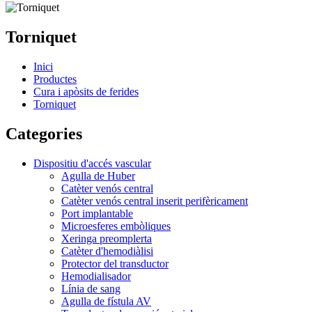
Torniquet
Inici
Productes
Cura i apòsits de ferides
Torniquet
Categories
Dispositiu d'accés vascular
Agulla de Huber
Catèter venós central
Catèter venós central inserit perifèricament
Port implantable
Microesferes embòliques
Xeringa preomplerta
Catèter d'hemodiàlisi
Protector del transductor
Hemodialisador
Línia de sang
Agulla de fístula AV