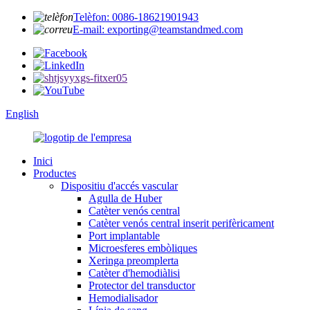
Telèfon: 0086-18621901943
E-mail: exporting@teamstandmed.com
English
Inici
Productes
Dispositiu d'accés vascular
Agulla de Huber
Catèter venós central
Catèter venós central inserit perifèricament
Port implantable
Microesferes embòliques
Xeringa preomplerta
Catèter d'hemodiàlisi
Protector del transductor
Hemodialisador