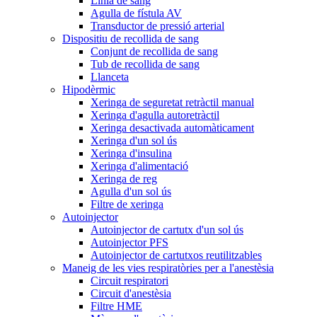
Línia de sang
Agulla de fístula AV
Transductor de pressió arterial
Dispositiu de recollida de sang
Conjunt de recollida de sang
Tub de recollida de sang
Llanceta
Hipodèrmic
Xeringa de seguretat retràctil manual
Xeringa d'agulla autoretràctil
Xeringa desactivada automàticament
Xeringa d'un sol ús
Xeringa d'insulina
Xeringa d'alimentació
Xeringa de reg
Agulla d'un sol ús
Filtre de xeringa
Autoinjector
Autoinjector de cartutx d'un sol ús
Autoinjector PFS
Autoinjector de cartutxos reutilitzables
Maneig de les vies respiratòries per a l'anestèsia
Circuit respiratori
Circuit d'anestèsia
Filtre HME