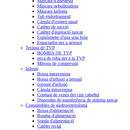
Màscara d'anestèsia
Màscara nebulitzadora
Màscara laríngia
Tub endortraqueal
Cànula d'oxigen nasal
Catèter de succió
Catèter d'aspiració tancat
Espiròmetre d'una sola bola
Espaciador per a aerosol
Teràpia de TVP
BOMBA DE TVP
peça de roba per a la TVP
Mitjons de compressió
Infusió
Bossa intravenosa
Bossa d'infusió a pressió
conjunt d'infusió
Cànula intravenosa
Conjunt de venes del cuir cabellut
Dispositiu de transferència de sistema tancat
Consumibles de gastroenterologia
Bossa d'alimentació
Bomba d'alimentació
Sonda d'alimentació
Catèter rectal