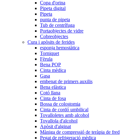
Copa d'orina
Pipeta digital
Pipeta
punta de pipeta
Tub de centrífuga
Portaobjectes de vidre
Cobreobjectes
Cura i apòsits de ferides
esponja hemostàtica
Torniquet
Fèrula
Bena POP
Cinta mèdica
Gasa
embenat de primers auxilis
Bena elàstica
Cotó llana
Cinta de fosa
Bossa de colostomia
Cinta de cordó umbilical
Tovalloletes amb alcohol
Tovallola d'alcohol
Apòsit d'alginat
Màniga de compressió de teràpia de fred
Pegat de refrigeració mèdica