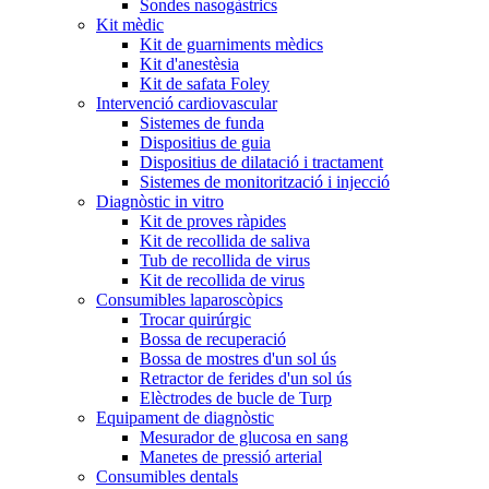
Sondes nasogàstrics
Kit mèdic
Kit de guarniments mèdics
Kit d'anestèsia
Kit de safata Foley
Intervenció cardiovascular
Sistemes de funda
Dispositius de guia
Dispositius de dilatació i tractament
Sistemes de monitorització i injecció
Diagnòstic in vitro
Kit de proves ràpides
Kit de recollida de saliva
Tub de recollida de virus
Kit de recollida de virus
Consumibles laparoscòpics
Trocar quirúrgic
Bossa de recuperació
Bossa de mostres d'un sol ús
Retractor de ferides d'un sol ús
Elèctrodes de bucle de Turp
Equipament de diagnòstic
Mesurador de glucosa en sang
Manetes de pressió arterial
Consumibles dentals