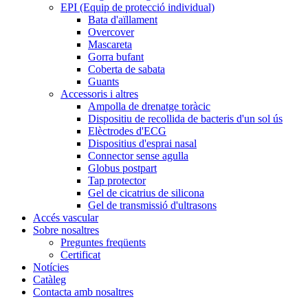
EPI (Equip de protecció individual)
Bata d'aïllament
Overcover
Mascareta
Gorra bufant
Coberta de sabata
Guants
Accessoris i altres
Ampolla de drenatge toràcic
Dispositiu de recollida de bacteris d'un sol ús
Elèctrodes d'ECG
Dispositius d'esprai nasal
Connector sense agulla
Globus postpart
Tap protector
Gel de cicatrius de silicona
Gel de transmissió d'ultrasons
Accés vascular
Sobre nosaltres
Preguntes freqüents
Certificat
Notícies
Catàleg
Contacta amb nosaltres