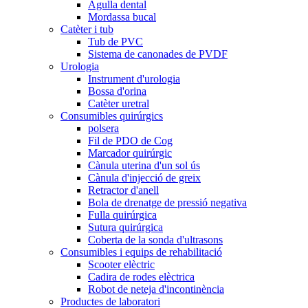
Agulla dental
Mordassa bucal
Catèter i tub
Tub de PVC
Sistema de canonades de PVDF
Urologia
Instrument d'urologia
Bossa d'orina
Catèter uretral
Consumibles quirúrgics
polsera
Fil de PDO de Cog
Marcador quirúrgic
Cànula uterina d'un sol ús
Cànula d'injecció de greix
Retractor d'anell
Bola de drenatge de pressió negativa
Fulla quirúrgica
Sutura quirúrgica
Coberta de la sonda d'ultrasons
Consumibles i equips de rehabilitació
Scooter elèctric
Cadira de rodes elèctrica
Robot de neteja d'incontinència
Productes de laboratori