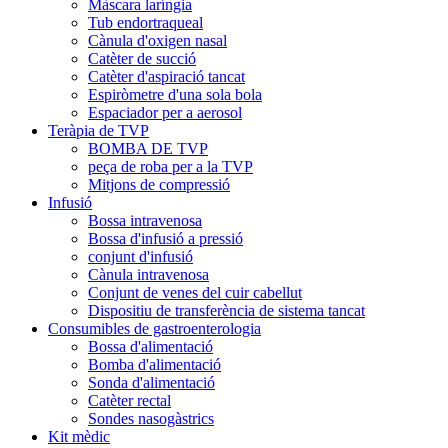
Màscara laríngia
Tub endortraqueal
Cànula d'oxigen nasal
Catèter de succió
Catèter d'aspiració tancat
Espiròmetre d'una sola bola
Espaciador per a aerosol
Teràpia de TVP
BOMBA DE TVP
peça de roba per a la TVP
Mitjons de compressió
Infusió
Bossa intravenosa
Bossa d'infusió a pressió
conjunt d'infusió
Cànula intravenosa
Conjunt de venes del cuir cabellut
Dispositiu de transferència de sistema tancat
Consumibles de gastroenterologia
Bossa d'alimentació
Bomba d'alimentació
Sonda d'alimentació
Catèter rectal
Sondes nasogàstrics
Kit mèdic