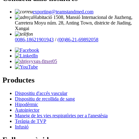
exporting@teamstandmed.com
Habitació 1508, Mansió Internacional de Jiazheng,
Carretera Moyu núm. 28, Anting Town, districte de Jiading,
Xangai
0086-18621901943
/
(00)86-21-69892058
Productes
Dispositiu d'accés vascular
Dispositiu de recollida de sang
Hipodèrmic
Autoinjector
Maneig de les vies respiratòries per a l'anestèsia
Teràpia de TVP
Infusió