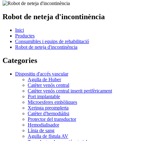
Robot de neteja d'incontinència
Inici
Productes
Consumibles i equips de rehabilitació
Robot de neteja d'incontinència
Categories
Dispositiu d'accés vascular
Agulla de Huber
Catèter venós central
Catèter venós central inserit perifèricament
Port implantable
Microesferes embòliques
Xeringa preomplerta
Catèter d'hemodiàlisi
Protector del transductor
Hemodialisador
Línia de sang
Agulla de fístula AV