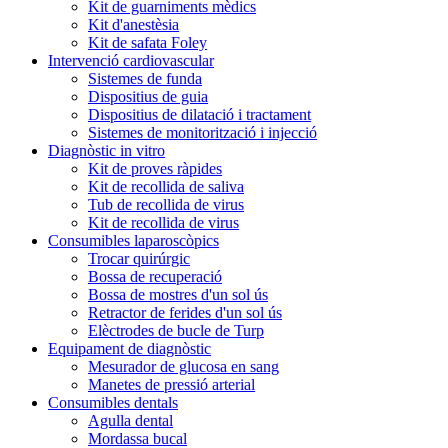
Kit de guarniments mèdics
Kit d'anestèsia
Kit de safata Foley
Intervenció cardiovascular
Sistemes de funda
Dispositius de guia
Dispositius de dilatació i tractament
Sistemes de monitorització i injecció
Diagnòstic in vitro
Kit de proves ràpides
Kit de recollida de saliva
Tub de recollida de virus
Kit de recollida de virus
Consumibles laparoscòpics
Trocar quirúrgic
Bossa de recuperació
Bossa de mostres d'un sol ús
Retractor de ferides d'un sol ús
Elèctrodes de bucle de Turp
Equipament de diagnòstic
Mesurador de glucosa en sang
Manetes de pressió arterial
Consumibles dentals
Agulla dental
Mordassa bucal