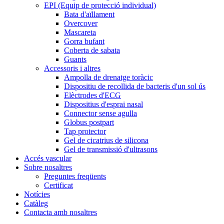
EPI (Equip de protecció individual)
Bata d'aïllament
Overcover
Mascareta
Gorra bufant
Coberta de sabata
Guants
Accessoris i altres
Ampolla de drenatge toràcic
Dispositiu de recollida de bacteris d'un sol ús
Elèctrodes d'ECG
Dispositius d'esprai nasal
Connector sense agulla
Globus postpart
Tap protector
Gel de cicatrius de silicona
Gel de transmissió d'ultrasons
Accés vascular
Sobre nosaltres
Preguntes freqüents
Certificat
Notícies
Catàleg
Contacta amb nosaltres