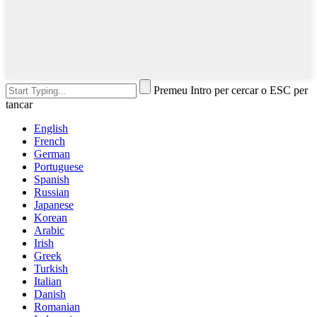
Premeu Intro per cercar o ESC per
tancar
English
French
German
Portuguese
Spanish
Russian
Japanese
Korean
Arabic
Irish
Greek
Turkish
Italian
Danish
Romanian