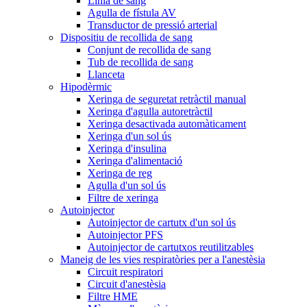
Línia de sang
Agulla de fístula AV
Transductor de pressió arterial
Dispositiu de recollida de sang
Conjunt de recollida de sang
Tub de recollida de sang
Llanceta
Hipodèrmic
Xeringa de seguretat retràctil manual
Xeringa d'agulla autoretràctil
Xeringa desactivada automàticament
Xeringa d'un sol ús
Xeringa d'insulina
Xeringa d'alimentació
Xeringa de reg
Agulla d'un sol ús
Filtre de xeringa
Autoinjector
Autoinjector de cartutx d'un sol ús
Autoinjector PFS
Autoinjector de cartutxos reutilitzables
Maneig de les vies respiratòries per a l'anestèsia
Circuit respiratori
Circuit d'anestèsia
Filtre HME