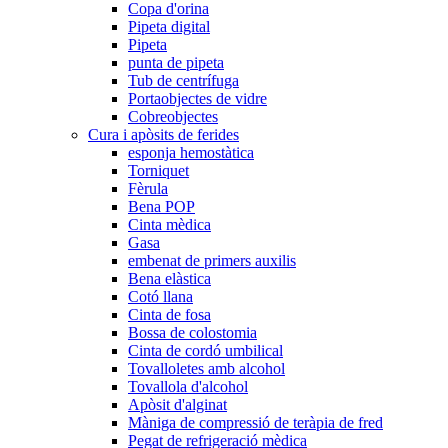
Copa d'orina
Pipeta digital
Pipeta
punta de pipeta
Tub de centrífuga
Portaobjectes de vidre
Cobreobjectes
Cura i apòsits de ferides
esponja hemostàtica
Torniquet
Fèrula
Bena POP
Cinta mèdica
Gasa
embenat de primers auxilis
Bena elàstica
Cotó llana
Cinta de fosa
Bossa de colostomia
Cinta de cordó umbilical
Tovalloletes amb alcohol
Tovallola d'alcohol
Apòsit d'alginat
Màniga de compressió de teràpia de fred
Pegat de refrigeració mèdica