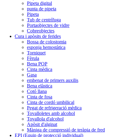
Pipeta digital
punta de pipeta
Pipeta
Tub de centrífuga
Portaobjectes de vidre
Cobreobjectes
Cura i apòsits de ferides
Bossa de colostomia
esponja hemostàtica
Torniquet
Fèrula
Bena POP
Cinta mèdica
Gasa
embenat de primers auxilis
Bena elàstica
Cotó llana
Cinta de fosa
Cinta de cordó umbilical
Pegat de refrigeració mèdica
Tovalloletes amb alcohol
Tovallola d'alcohol
Apòsit d'alginat
Màniga de compressió de teràpia de fred
EPI (Equip de protecció individual)