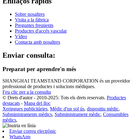
Enllaços ràpids
Sobre nosaltres
Visita a la fàbrica
Preguntes freqüents
Productes d'accés vascular
Vídeo
Contacta amb nosaltres
Enviar consulta:
Preparat per aprendre'n més
SHANGHAI TEAMSTAND CORPORATION és un proveïdor
professional de productes i solucions mèdiques.
Feu clic per a la consulta
© Drets d'autor - 2010-2025: Tots els drets reservats.
Productes
destacats
-
Mapa del lloc
Xeringues publicitàries
,
Mèdic d'un sol ús
,
dispositiu mèdic
,
Subministraments mèdics
,
Subministrament mèdic
,
Consumibles
mèdics
,
Enviar correu electrònic
WhatsApp