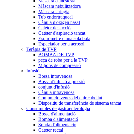
Màscara d'anestèsia
Màscara nebulitzadora
Màscara laríngia
Tub endortraqueal
Cànula d'oxigen nasal
Catèter de succió
Catèter d'aspiració tancat
Espiròmetre d'una sola bola
Espaciador per a aerosol
Teràpia de TVP
BOMBA DE TVP
peça de roba per a la TVP
Mitjons de compressió
Infusió
Bossa intravenosa
Bossa d'infusió a pressió
conjunt d'infusió
Cànula intravenosa
Conjunt de venes del cuir cabellut
Dispositiu de transferència de sistema tancat
Consumibles de gastroenterologia
Bossa d'alimentació
Bomba d'alimentació
Sonda d'alimentació
Catèter rectal