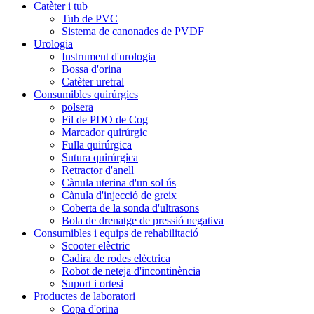
Catèter i tub
Tub de PVC
Sistema de canonades de PVDF
Urologia
Instrument d'urologia
Bossa d'orina
Catèter uretral
Consumibles quirúrgics
polsera
Fil de PDO de Cog
Marcador quirúrgic
Fulla quirúrgica
Sutura quirúrgica
Retractor d'anell
Cànula uterina d'un sol ús
Cànula d'injecció de greix
Coberta de la sonda d'ultrasons
Bola de drenatge de pressió negativa
Consumibles i equips de rehabilitació
Scooter elèctric
Cadira de rodes elèctrica
Robot de neteja d'incontinència
Suport i ortesi
Productes de laboratori
Copa d'orina