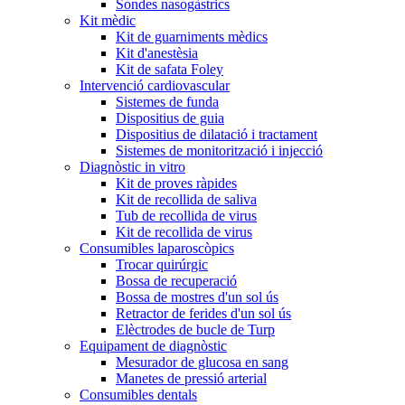
Sondes nasogàstrics
Kit mèdic
Kit de guarniments mèdics
Kit d'anestèsia
Kit de safata Foley
Intervenció cardiovascular
Sistemes de funda
Dispositius de guia
Dispositius de dilatació i tractament
Sistemes de monitorització i injecció
Diagnòstic in vitro
Kit de proves ràpides
Kit de recollida de saliva
Tub de recollida de virus
Kit de recollida de virus
Consumibles laparoscòpics
Trocar quirúrgic
Bossa de recuperació
Bossa de mostres d'un sol ús
Retractor de ferides d'un sol ús
Elèctrodes de bucle de Turp
Equipament de diagnòstic
Mesurador de glucosa en sang
Manetes de pressió arterial
Consumibles dentals