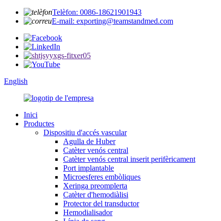
Telèfon: 0086-18621901943
E-mail: exporting@teamstandmed.com
English
Inici
Productes
Dispositiu d'accés vascular
Agulla de Huber
Catèter venós central
Catèter venós central inserit perifèricament
Port implantable
Microesferes embòliques
Xeringa preomplerta
Catèter d'hemodiàlisi
Protector del transductor
Hemodialisador