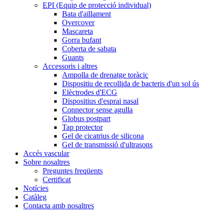
EPI (Equip de protecció individual)
Bata d'aïllament
Overcover
Mascareta
Gorra bufant
Coberta de sabata
Guants
Accessoris i altres
Ampolla de drenatge toràcic
Dispositiu de recollida de bacteris d'un sol ús
Elèctrodes d'ECG
Dispositius d'esprai nasal
Connector sense agulla
Globus postpart
Tap protector
Gel de cicatrius de silicona
Gel de transmissió d'ultrasons
Accés vascular
Sobre nosaltres
Preguntes freqüents
Certificat
Notícies
Catàleg
Contacta amb nosaltres