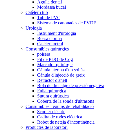
Agulla dental
Mordassa bucal
Catèter i tub
Tub de PVC
Sistema de canonades de PVDF
Urologia
Instrument d'urologia
Bossa d'orina
Catèter uretral
Consumibles quirúrgics
polsera
Fil de PDO de Cog
Marcador quirúrgic
Cànula uterina d'un sol ús
Cànula d'injecció de greix
Retractor d'anell
Bola de drenatge de pressió negativa
Fulla quirúrgica
Sutura quirúrgica
Coberta de la sonda d'ultrasons
Consumibles i equips de rehabilitació
Scooter elèctric
Cadira de rodes elèctrica
Robot de neteja d'incontinència
Productes de laboratori