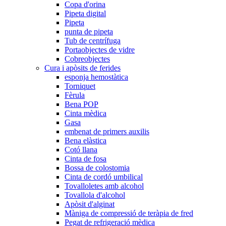
Copa d'orina
Pipeta digital
Pipeta
punta de pipeta
Tub de centrífuga
Portaobjectes de vidre
Cobreobjectes
Cura i apòsits de ferides
esponja hemostàtica
Torniquet
Fèrula
Bena POP
Cinta mèdica
Gasa
embenat de primers auxilis
Bena elàstica
Cotó llana
Cinta de fosa
Bossa de colostomia
Cinta de cordó umbilical
Tovalloletes amb alcohol
Tovallola d'alcohol
Apòsit d'alginat
Màniga de compressió de teràpia de fred
Pegat de refrigeració mèdica