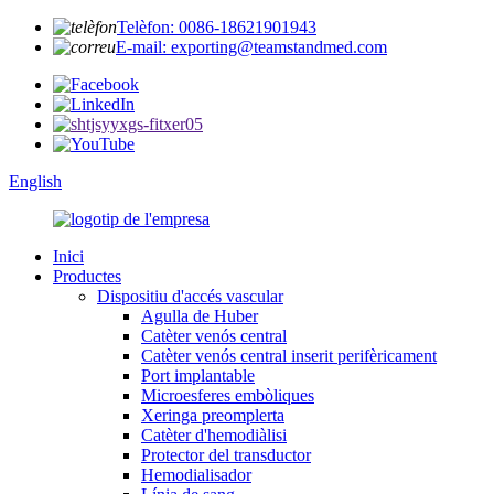
Telèfon: 0086-18621901943
E-mail: exporting@teamstandmed.com
English
Inici
Productes
Dispositiu d'accés vascular
Agulla de Huber
Catèter venós central
Catèter venós central inserit perifèricament
Port implantable
Microesferes embòliques
Xeringa preomplerta
Catèter d'hemodiàlisi
Protector del transductor
Hemodialisador