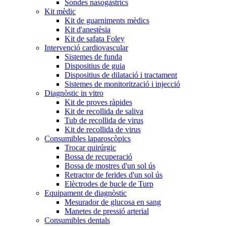
Sondes nasogàstrics
Kit mèdic
Kit de guarniments mèdics
Kit d'anestèsia
Kit de safata Foley
Intervenció cardiovascular
Sistemes de funda
Dispositius de guia
Dispositius de dilatació i tractament
Sistemes de monitorització i injecció
Diagnòstic in vitro
Kit de proves ràpides
Kit de recollida de saliva
Tub de recollida de virus
Kit de recollida de virus
Consumibles laparoscòpics
Trocar quirúrgic
Bossa de recuperació
Bossa de mostres d'un sol ús
Retractor de ferides d'un sol ús
Elèctrodes de bucle de Turp
Equipament de diagnòstic
Mesurador de glucosa en sang
Manetes de pressió arterial
Consumibles dentals