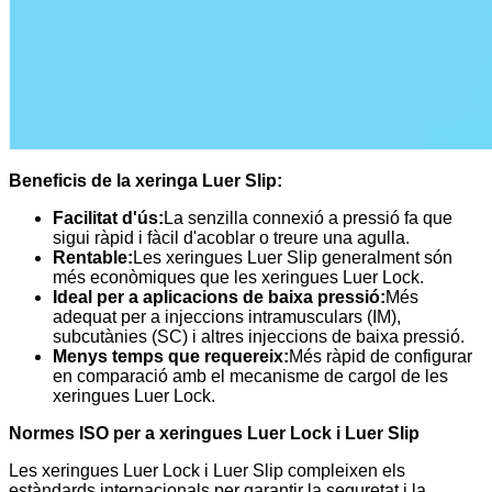
Beneficis de la xeringa Luer Slip:
Facilitat d'ús:
La senzilla connexió a pressió fa que
sigui ràpid i fàcil d'acoblar o treure una agulla.
Rentable:
Les xeringues Luer Slip generalment són
més econòmiques que les xeringues Luer Lock.
Ideal per a aplicacions de baixa pressió:
Més
adequat per a injeccions intramusculars (IM),
subcutànies (SC) i altres injeccions de baixa pressió.
Menys temps que requereix:
Més ràpid de configurar
en comparació amb el mecanisme de cargol de les
xeringues Luer Lock.
Normes ISO per a xeringues Luer Lock i Luer Slip
Les xeringues Luer Lock i Luer Slip compleixen els
estàndards internacionals per garantir la seguretat i la