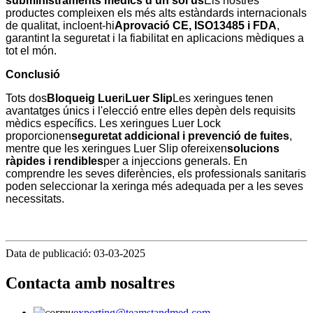
subministraments mèdics d'un sol ús
Els nostres
productes compleixen els més alts estàndards internacionals
de qualitat, incloent-hi
Aprovació CE, ISO13485 i FDA
,
garantint la seguretat i la fiabilitat en aplicacions mèdiques a
tot el món.
Conclusió
Tots dos
Bloqueig Luer
i
Luer Slip
Les xeringues tenen
avantatges únics i l'elecció entre elles depèn dels requisits
mèdics específics. Les xeringues Luer Lock
proporcionen
seguretat addicional i prevenció de fuites
,
mentre que les xeringues Luer Slip ofereixen
solucions
ràpides i rendibles
per a injeccions generals. En
comprendre les seves diferències, els professionals sanitaris
poden seleccionar la xeringa més adequada per a les seves
necessitats.
Data de publicació: 03-03-2025
Contacta amb nosaltres
exporting@teamstandmed.com