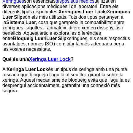
Xeringues
són essencials
dispositius mèdics
utilitzat en
diverses aplicacions mèdiques i de laboratori. Entre els
diferents tipus disponibles,
Xeringues Luer Lock
i
Xeringues
Luer Slip
són els més utilitzats. Tots dos tipus pertanyen a
la
Sistema Luer
, cosa que garanteix la compatibilitat entre
xeringues i agulles. Tanmateix, difereixen en disseny, ús i
beneficis. Aquest article explora les diferències
entre
Bloqueig Luer
i
Luer Slip
xeringues, els seus respectius
avantatges, normes ISO i com triar la més adequada per a
les vostres necessitats.
Què és un/a
Xeringa Luer Lock
?
A
Xeringa Luer Lock
és un tipus de xeringa amb una punta
roscada que bloqueja l'agulla al seu lloc girant-la sobre la
xeringa. Aquest mecanisme de bloqueig evita que l'agulla es
desprengui accidentalment, garantint una connexió més
segura.