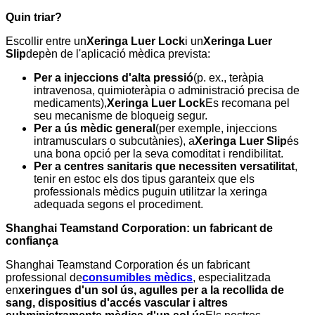
Quin triar?
Escollir entre un
Xeringa Luer Lock
i un
Xeringa Luer
Slip
depèn de l'aplicació mèdica prevista:
Per a injeccions d'alta pressió
(p. ex., teràpia
intravenosa, quimioteràpia o administració precisa de
medicaments),
Xeringa Luer Lock
Es recomana pel
seu mecanisme de bloqueig segur.
Per a ús mèdic general
(per exemple, injeccions
intramusculars o subcutànies), a
Xeringa Luer Slip
és
una bona opció per la seva comoditat i rendibilitat.
Per a centres sanitaris que necessiten versatilitat
,
tenir en estoc els dos tipus garanteix que els
professionals mèdics puguin utilitzar la xeringa
adequada segons el procediment.
Shanghai Teamstand Corporation: un fabricant de
confiança
Shanghai Teamstand Corporation és un fabricant
professional de
consumibles mèdics
, especialitzada
en
xeringues d'un sol ús, agulles per a la recollida de
sang, dispositius d'accés vascular i altres