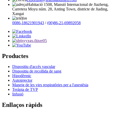
Habitació 1508, Mansió Internacional de Jiazheng,
Carretera Moyu núm. 28, Anting Town, districte de Jiading,
Xangai
0086-18621901943
/
(00)86-21-69892058
Productes
Dispositiu d'accés vascular
Dispositiu de recollida de sang
Hipodèrmic
Autoinjector
Maneig de les vies respiratòries per a l'anestèsia
Teràpia de TVP
Infusió
Enllaços ràpids