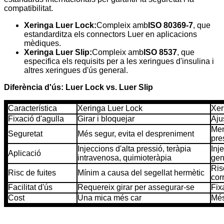
compatibilitat.
Xeringa Luer Lock:
Compleix amb
ISO 80369-7
, que
estandarditza els connectors Luer en aplicacions
mèdiques.
Xeringa Luer Slip:
Compleix amb
ISO 8537
, que
especifica els requisits per a les xeringues d'insulina i
altres xeringues d'ús general.
Diferència d'ús: Luer Lock vs. Luer Slip
Característica
Xeringa Luer Lock
Xer
Fixació d'agulla
Girar i bloquejar
Aju
Men
Seguretat
Més segur, evita el despreniment
pre
Injeccions d'alta pressió, teràpia
Inj
Aplicació
intravenosa, quimioteràpia
gen
Ris
Risc de fuites
Mínim a causa del segellat hermètic
cor
Facilitat d'ús
Requereix girar per assegurar-se
Fix
Cost
Una mica més car
Més