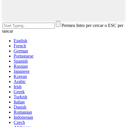
Premeu Intro per cercar o ESC per
tancar
English
French
German
Portuguese
Spanish
Russian
Japanese
Korean
Arabic
Irish
Greek
Turkish
Italian
Danish
Romanian
Indonesian
Czech