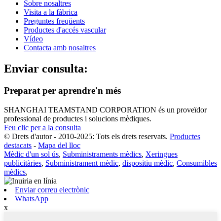
Sobre nosaltres
Visita a la fàbrica
Preguntes freqüents
Productes d'accés vascular
Vídeo
Contacta amb nosaltres
Enviar consulta:
Preparat per aprendre'n més
SHANGHAI TEAMSTAND CORPORATION és un proveïdor
professional de productes i solucions mèdiques.
Feu clic per a la consulta
© Drets d'autor - 2010-2025: Tots els drets reservats.
Productes
destacats
-
Mapa del lloc
Mèdic d'un sol ús
,
Subministraments mèdics
,
Xeringues
publicitàries
,
Subministrament mèdic
,
dispositiu mèdic
,
Consumibles
mèdics
,
Enviar correu electrònic
WhatsApp
x