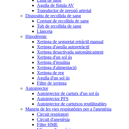
Línia de sang
Agulla de fístula AV
Transductor de pressió arterial
Dispositiu de recollida de sang
Conjunt de recollida de sang
Tub de recollida de sang
Llanceta
Hipodèrmic
Xeringa de seguretat retràctil manual
Xeringa d'agulla autoretràctil
Xeringa desactivada automàticament
Xeringa d'un sol ús
Xeringa d'insulina
Xeringa d'alimentació
Xeringa de reg
Agulla d'un sol ús
Filtre de xeringa
Autoinjector
Autoinjector de cartutx d'un sol ús
Autoinjector PFS
Autoinjector de cartutxos reutilitzables
Maneig de les vies respiratòries per a l'anestèsia
Circuit respiratori
Circuit d'anestèsia
Filtre HME