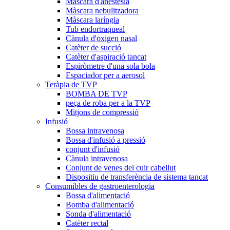
Màscara d'anestèsia
Màscara nebulitzadora
Màscara laríngia
Tub endortraqueal
Cànula d'oxigen nasal
Catèter de succió
Catèter d'aspiració tancat
Espiròmetre d'una sola bola
Espaciador per a aerosol
Teràpia de TVP
BOMBA DE TVP
peça de roba per a la TVP
Mitjons de compressió
Infusió
Bossa intravenosa
Bossa d'infusió a pressió
conjunt d'infusió
Cànula intravenosa
Conjunt de venes del cuir cabellut
Dispositiu de transferència de sistema tancat
Consumibles de gastroenterologia
Bossa d'alimentació
Bomba d'alimentació
Sonda d'alimentació
Catèter rectal