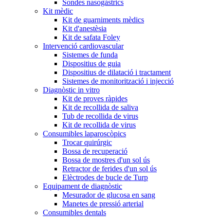
Sondes nasogàstrics
Kit mèdic
Kit de guarniments mèdics
Kit d'anestèsia
Kit de safata Foley
Intervenció cardiovascular
Sistemes de funda
Dispositius de guia
Dispositius de dilatació i tractament
Sistemes de monitorització i injecció
Diagnòstic in vitro
Kit de proves ràpides
Kit de recollida de saliva
Tub de recollida de virus
Kit de recollida de virus
Consumibles laparoscòpics
Trocar quirúrgic
Bossa de recuperació
Bossa de mostres d'un sol ús
Retractor de ferides d'un sol ús
Elèctrodes de bucle de Turp
Equipament de diagnòstic
Mesurador de glucosa en sang
Manetes de pressió arterial
Consumibles dentals