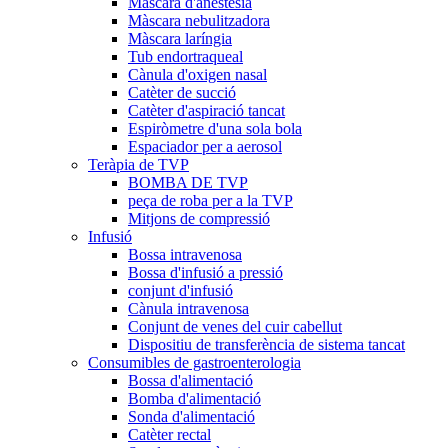
Màscara d'anestèsia
Màscara nebulitzadora
Màscara laríngia
Tub endortraqueal
Cànula d'oxigen nasal
Catèter de succió
Catèter d'aspiració tancat
Espiròmetre d'una sola bola
Espaciador per a aerosol
Teràpia de TVP
BOMBA DE TVP
peça de roba per a la TVP
Mitjons de compressió
Infusió
Bossa intravenosa
Bossa d'infusió a pressió
conjunt d'infusió
Cànula intravenosa
Conjunt de venes del cuir cabellut
Dispositiu de transferència de sistema tancat
Consumibles de gastroenterologia
Bossa d'alimentació
Bomba d'alimentació
Sonda d'alimentació
Catèter rectal