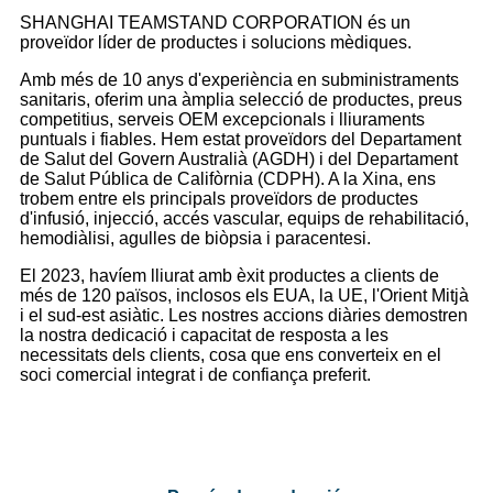
SHANGHAI TEAMSTAND CORPORATION és un
proveïdor líder de productes i solucions mèdiques.
Amb més de 10 anys d'experiència en subministraments
sanitaris, oferim una àmplia selecció de productes, preus
competitius, serveis OEM excepcionals i lliuraments
puntuals i fiables. Hem estat proveïdors del Departament
de Salut del Govern Australià (AGDH) i del Departament
de Salut Pública de Califòrnia (CDPH). A la Xina, ens
trobem entre els principals proveïdors de productes
d'infusió, injecció, accés vascular, equips de rehabilitació,
hemodiàlisi, agulles de biòpsia i paracentesi.
El 2023, havíem lliurat amb èxit productes a clients de
més de 120 països, inclosos els EUA, la UE, l'Orient Mitjà
i el sud-est asiàtic. Les nostres accions diàries demostren
la nostra dedicació i capacitat de resposta a les
necessitats dels clients, cosa que ens converteix en el
soci comercial integrat i de confiança preferit.