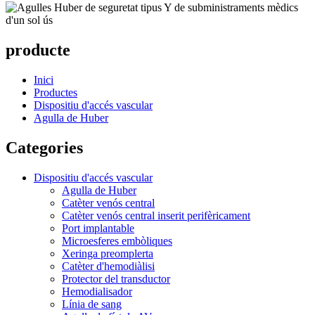
producte
Inici
Productes
Dispositiu d'accés vascular
Agulla de Huber
Categories
Dispositiu d'accés vascular
Agulla de Huber
Catèter venós central
Catèter venós central inserit perifèricament
Port implantable
Microesferes embòliques
Xeringa preomplerta
Catèter d'hemodiàlisi
Protector del transductor
Hemodialisador
Línia de sang