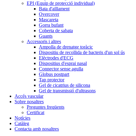
EPI (Equip de protecció individual)
Bata d'aïllament
Overcover
Mascareta
Gorra bufant
Coberta de sabata
Guants
Accessoris i altres
Ampolla de drenatge toràcic
Dispositiu de recollida de bacteris d'un sol ús
Elèctrodes d'ECG
Dispositius d'esprai nasal
Connector sense agulla
Globus postpart
Tap protector
Gel de cicatrius de silicona
Gel de transmissió d'ultrasons
Accés vascular
Sobre nosaltres
Preguntes freqüents
Certificat
Notícies
Catàleg
Contacta amb nosaltres