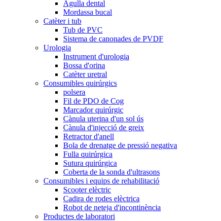
Agulla dental
Mordassa bucal
Catèter i tub
Tub de PVC
Sistema de canonades de PVDF
Urologia
Instrument d'urologia
Bossa d'orina
Catèter uretral
Consumibles quirúrgics
polsera
Fil de PDO de Cog
Marcador quirúrgic
Cànula uterina d'un sol ús
Cànula d'injecció de greix
Retractor d'anell
Bola de drenatge de pressió negativa
Fulla quirúrgica
Sutura quirúrgica
Coberta de la sonda d'ultrasons
Consumibles i equips de rehabilitació
Scooter elèctric
Cadira de rodes elèctrica
Robot de neteja d'incontinència
Productes de laboratori