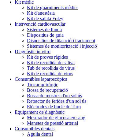
Kit mèdic
Kit de guarniments mèdics
Kit d'anestèsia
Kit de safata Foley
Intervenció cardiovascular
Sistemes de funda
Dispositius de guia
Dispositius de dilatació i tractament
Sistemes de monitorització i injecció
Diagnòstic in vitro
Kit de proves ràpides
Kit de recollida de saliva
Tub de recollida de virus
Kit de recollida de virus
Consumibles laparoscòpics
Trocar quirúrgic
Bossa de recuperació
Bossa de mostres d'un sol ús
Retractor de ferides d'un sol ús
Elèctrodes de bucle de Turp
Equipament de diagnòstic
Mesurador de glucosa en sang
Manetes de pressió arterial
Consumibles dentals
Agulla dental