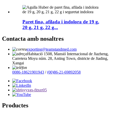
Paret fina, afilada i indolora de 19 g,
20 g, 21 g, 22 g...
Contacta amb nosaltres
exporting@teamstandmed.com
Habitació 1508, Mansió Internacional de Jiazheng,
Carretera Moyu núm. 28, Anting Town, districte de Jiading,
Xangai
0086-18621901943
/
(00)86-21-69892058
Productes