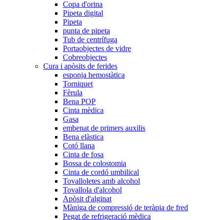
Copa d'orina
Pipeta digital
Pipeta
punta de pipeta
Tub de centrífuga
Portaobjectes de vidre
Cobreobjectes
Cura i apòsits de ferides
esponja hemostàtica
Torniquet
Fèrula
Bena POP
Cinta mèdica
Gasa
embenat de primers auxilis
Bena elàstica
Cotó llana
Cinta de fosa
Bossa de colostomia
Cinta de cordó umbilical
Tovalloletes amb alcohol
Tovallola d'alcohol
Apòsit d'alginat
Màniga de compressió de teràpia de fred
Pegat de refrigeració mèdica