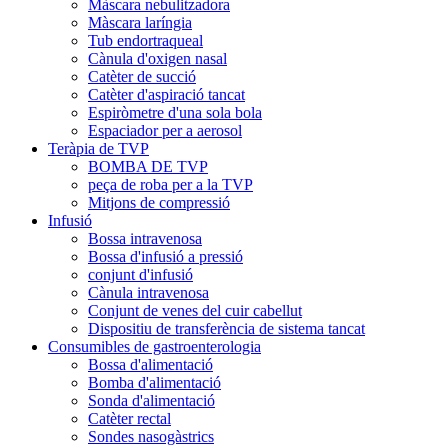
Màscara nebulitzadora
Màscara laríngia
Tub endortraqueal
Cànula d'oxigen nasal
Catèter de succió
Catèter d'aspiració tancat
Espiròmetre d'una sola bola
Espaciador per a aerosol
Teràpia de TVP
BOMBA DE TVP
peça de roba per a la TVP
Mitjons de compressió
Infusió
Bossa intravenosa
Bossa d'infusió a pressió
conjunt d'infusió
Cànula intravenosa
Conjunt de venes del cuir cabellut
Dispositiu de transferència de sistema tancat
Consumibles de gastroenterologia
Bossa d'alimentació
Bomba d'alimentació
Sonda d'alimentació
Catèter rectal
Sondes nasogàstrics