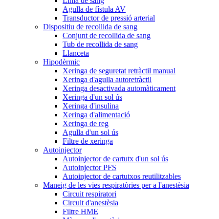
Línia de sang
Agulla de fístula AV
Transductor de pressió arterial
Dispositiu de recollida de sang
Conjunt de recollida de sang
Tub de recollida de sang
Llanceta
Hipodèrmic
Xeringa de seguretat retràctil manual
Xeringa d'agulla autoretràctil
Xeringa desactivada automàticament
Xeringa d'un sol ús
Xeringa d'insulina
Xeringa d'alimentació
Xeringa de reg
Agulla d'un sol ús
Filtre de xeringa
Autoinjector
Autoinjector de cartutx d'un sol ús
Autoinjector PFS
Autoinjector de cartutxos reutilitzables
Maneig de les vies respiratòries per a l'anestèsia
Circuit respiratori
Circuit d'anestèsia
Filtre HME