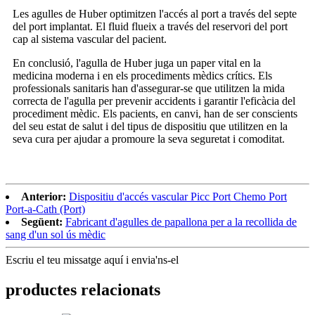
Les agulles de Huber optimitzen l'accés al port a través del septe
del port implantat. El fluid flueix a través del reservori del port
cap al sistema vascular del pacient.
En conclusió, l'agulla de Huber juga un paper vital en la
medicina moderna i en els procediments mèdics crítics. Els
professionals sanitaris han d'assegurar-se que utilitzen la mida
correcta de l'agulla per prevenir accidents i garantir l'eficàcia del
procediment mèdic. Els pacients, en canvi, han de ser conscients
del seu estat de salut i del tipus de dispositiu que utilitzen en la
seva cura per ajudar a promoure la seva seguretat i comoditat.
Anterior:
Dispositiu d'accés vascular Picc Port Chemo Port
Port-a-Cath (Port)
Següent:
Fabricant d'agulles de papallona per a la recollida de
sang d'un sol ús mèdic
Escriu el teu missatge aquí i envia'ns-el
productes relacionats