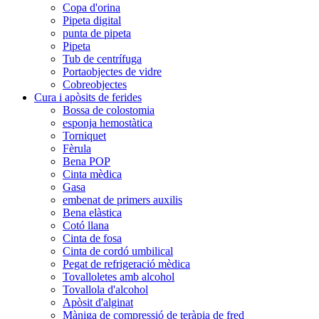
Copa d'orina
Pipeta digital
punta de pipeta
Pipeta
Tub de centrífuga
Portaobjectes de vidre
Cobreobjectes
Cura i apòsits de ferides
Bossa de colostomia
esponja hemostàtica
Torniquet
Fèrula
Bena POP
Cinta mèdica
Gasa
embenat de primers auxilis
Bena elàstica
Cotó llana
Cinta de fosa
Cinta de cordó umbilical
Pegat de refrigeració mèdica
Tovalloletes amb alcohol
Tovallola d'alcohol
Apòsit d'alginat
Màniga de compressió de teràpia de fred