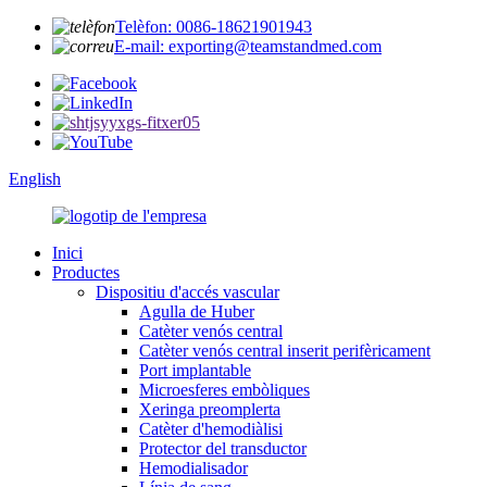
Telèfon: 0086-18621901943
E-mail: exporting@teamstandmed.com
English
Inici
Productes
Dispositiu d'accés vascular
Agulla de Huber
Catèter venós central
Catèter venós central inserit perifèricament
Port implantable
Microesferes embòliques
Xeringa preomplerta
Catèter d'hemodiàlisi
Protector del transductor
Hemodialisador