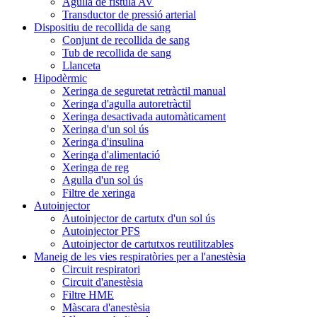
Agulla de fístula AV
Transductor de pressió arterial
Dispositiu de recollida de sang
Conjunt de recollida de sang
Tub de recollida de sang
Llanceta
Hipodèrmic
Xeringa de seguretat retràctil manual
Xeringa d'agulla autoretràctil
Xeringa desactivada automàticament
Xeringa d'un sol ús
Xeringa d'insulina
Xeringa d'alimentació
Xeringa de reg
Agulla d'un sol ús
Filtre de xeringa
Autoinjector
Autoinjector de cartutx d'un sol ús
Autoinjector PFS
Autoinjector de cartutxos reutilitzables
Maneig de les vies respiratòries per a l'anestèsia
Circuit respiratori
Circuit d'anestèsia
Filtre HME
Màscara d'anestèsia