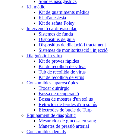
Sondes nasogàstrics
Kit mèdic
Kit de guarniments mèdics
Kit d'anestèsia
Kit de safata Foley
Intervenció cardiovascular
Sistemes de funda
Dispositius de guia
Dispositius de dilatació i tractament
Sistemes de monitorització i injecció
Diagnòstic in vitro
Kit de proves ràpides
Kit de recollida de saliva
Tub de recollida de virus
Kit de recollida de virus
Consumibles laparoscòpics
Trocar quirúrgic
Bossa de recuperació
Bossa de mostres d'un sol ús
Retractor de ferides d'un sol ús
Elèctrodes de bucle de Turp
Equipament de diagnòstic
Mesurador de glucosa en sang
Manetes de pressió arterial
Consumibles dentals