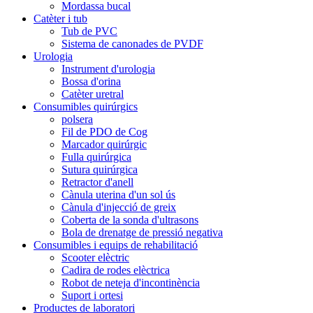
Mordassa bucal
Catèter i tub
Tub de PVC
Sistema de canonades de PVDF
Urologia
Instrument d'urologia
Bossa d'orina
Catèter uretral
Consumibles quirúrgics
polsera
Fil de PDO de Cog
Marcador quirúrgic
Fulla quirúrgica
Sutura quirúrgica
Retractor d'anell
Cànula uterina d'un sol ús
Cànula d'injecció de greix
Coberta de la sonda d'ultrasons
Bola de drenatge de pressió negativa
Consumibles i equips de rehabilitació
Scooter elèctric
Cadira de rodes elèctrica
Robot de neteja d'incontinència
Suport i ortesi
Productes de laboratori