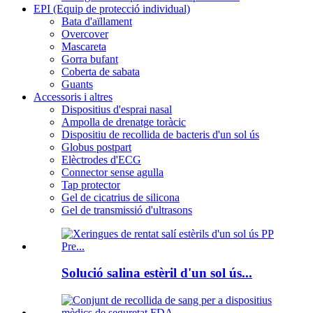
EPI (Equip de protecció individual)
Bata d'aïllament
Overcover
Mascareta
Gorra bufant
Coberta de sabata
Guants
Accessoris i altres
Dispositius d'esprai nasal
Ampolla de drenatge toràcic
Dispositiu de recollida de bacteris d'un sol ús
Globus postpart
Elèctrodes d'ECG
Connector sense agulla
Tap protector
Gel de cicatrius de silicona
Gel de transmissió d'ultrasons
Solució salina estèril d'un sol ús...