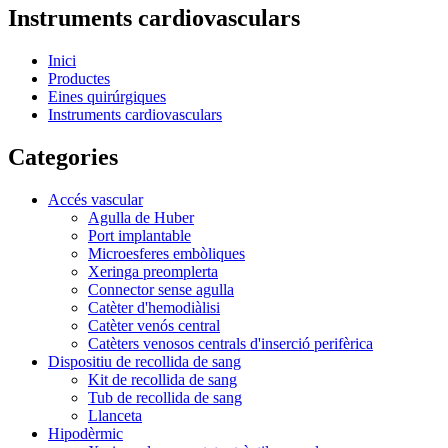
Instruments cardiovasculars
Inici
Productes
Eines quirúrgiques
Instruments cardiovasculars
Categories
Accés vascular
Agulla de Huber
Port implantable
Microesferes embòliques
Xeringa preomplerta
Connector sense agulla
Catèter d'hemodiàlisi
Catèter venós central
Catèters venosos centrals d'inserció perifèrica
Dispositiu de recollida de sang
Kit de recollida de sang
Tub de recollida de sang
Llanceta
Hipodèrmic