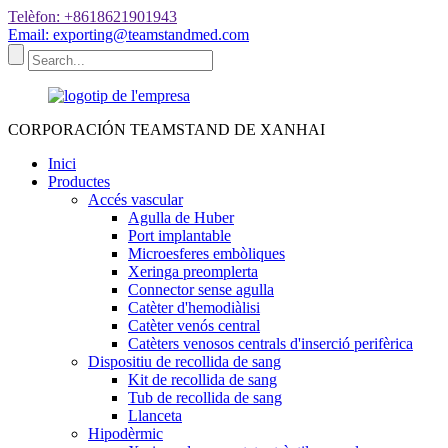
Telèfon: +8618621901943
Email: exporting@teamstandmed.com
CORPORACIÓN TEAMSTAND DE XANHAI
Inici
Productes
Accés vascular
Agulla de Huber
Port implantable
Microesferes embòliques
Xeringa preomplerta
Connector sense agulla
Catèter d'hemodiàlisi
Catèter venós central
Catèters venosos centrals d'inserció perifèrica
Dispositiu de recollida de sang
Kit de recollida de sang
Tub de recollida de sang
Llanceta
Hipodèrmic