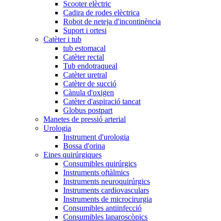
Scooter elèctric
Cadira de rodes elèctrica
Robot de neteja d'incontinència
Suport i ortesi
Catèter i tub
tub estomacal
Catèter rectal
Tub endotraqueal
Catèter uretral
Catèter de succió
Cànula d'oxigen
Catèter d'aspiració tancat
Globus postpart
Manetes de pressió arterial
Urologia
Instrument d'urologia
Bossa d'orina
Eines quirúrgiques
Consumibles quirúrgics
Instruments oftàlmics
Instruments neuroquirúrgics
Instruments cardiovasculars
Instruments de microcirurgia
Consumibles antiinfecció
Consumibles laparoscòpics