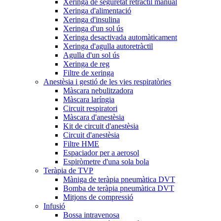
Xeringa de seguretat retràctil manual
Xeringa d'alimentació
Xeringa d'insulina
Xeringa d'un sol ús
Xeringa desactivada automàticament
Xeringa d'agulla autoretràctil
Agulla d'un sol ús
Xeringa de reg
Filtre de xeringa
Anestèsia i gestió de les vies respiratòries
Màscara nebulitzadora
Màscara laríngia
Circuit respiratori
Màscara d'anestèsia
Kit de circuit d'anestèsia
Circuit d'anestèsia
Filtre HME
Espaciador per a aerosol
Espiròmetre d'una sola bola
Teràpia de TVP
Màniga de teràpia pneumàtica DVT
Bomba de teràpia pneumàtica DVT
Mitjons de compressió
Infusió
Bossa intravenosa