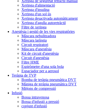
Xeringa de seguretat retràctil manual
Xeringa d'alimentació
Xeringa d'insulina
Xeringa d'un sol ús
Xeringa desactivada automàticament
Xeringa d'agulla autoretràctil
Filtre de xeringa
Anestèsia i gestió de les vies respiratòries
Màscara nebulitzadora
Màscara laríngia
Circuit respiratori
Màscara d'anestèsia
Kit de circuit d'anestèsia
Circuit d'anestèsia
Filtre HME
Espiròmetre d'una sola bola
Espaciador per a aerosol
Teràpia de TVP
Bomba de teràpia pneumàtica DVT
Màniga de teràpia pneumàtica DVT
Mitjons de compressió
Infusió
Bossa intravenosa
Bossa d'infusió a pressió
conjunt d'infusió