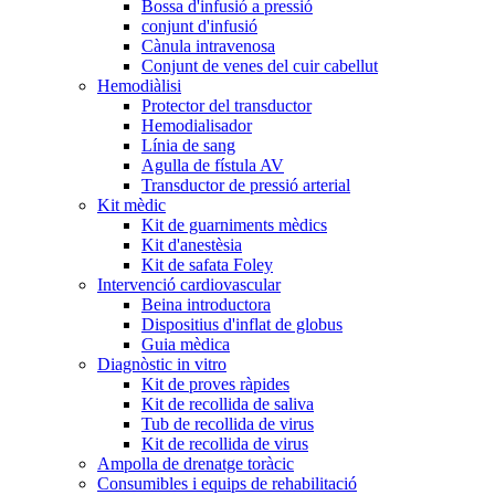
Bossa d'infusió a pressió
conjunt d'infusió
Cànula intravenosa
Conjunt de venes del cuir cabellut
Hemodiàlisi
Protector del transductor
Hemodialisador
Línia de sang
Agulla de fístula AV
Transductor de pressió arterial
Kit mèdic
Kit de guarniments mèdics
Kit d'anestèsia
Kit de safata Foley
Intervenció cardiovascular
Beina introductora
Dispositius d'inflat de globus
Guia mèdica
Diagnòstic in vitro
Kit de proves ràpides
Kit de recollida de saliva
Tub de recollida de virus
Kit de recollida de virus
Ampolla de drenatge toràcic
Consumibles i equips de rehabilitació