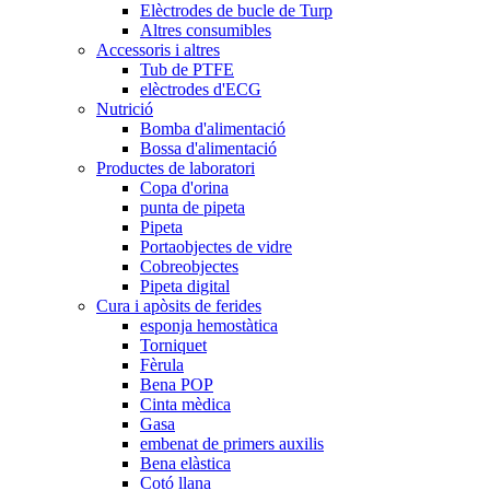
Elèctrodes de bucle de Turp
Altres consumibles
Accessoris i altres
Tub de PTFE
elèctrodes d'ECG
Nutrició
Bomba d'alimentació
Bossa d'alimentació
Productes de laboratori
Copa d'orina
punta de pipeta
Pipeta
Portaobjectes de vidre
Cobreobjectes
Pipeta digital
Cura i apòsits de ferides
esponja hemostàtica
Torniquet
Fèrula
Bena POP
Cinta mèdica
Gasa
embenat de primers auxilis
Bena elàstica
Cotó llana