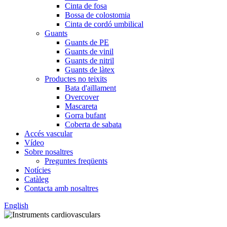
Cinta de fosa
Bossa de colostomia
Cinta de cordó umbilical
Guants
Guants de PE
Guants de vinil
Guants de nitril
Guants de làtex
Productes no teixits
Bata d'aïllament
Overcover
Mascareta
Gorra bufant
Coberta de sabata
Accés vascular
Vídeo
Sobre nosaltres
Preguntes freqüents
Notícies
Catàleg
Contacta amb nosaltres
English