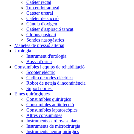
Catèter rectal
Tub endotraqueal
Catèter uretral
Catèter de succió
Cànula d'oxigen
Catèter d'aspiració tancat
Globus postpart
Sondes nasogàstrics
Manetes de pressió arterial
Urologia
Instrument d'urologia
Bossa d'orina
Consumibles i equips de rehabilitació
Scooter elèctric
Cadira de rodes elèctrica
Robot de neteja d'incontinència
Suport i ortesi
Eines quirúrgiques
Consumibles quirúrgics
Consumibles antiinfecció
Consumibles laparoscòpics
Altres consumibles
Instruments cardiovasculars
Instruments de microcirurgia
Instruments neuroquirúrgics