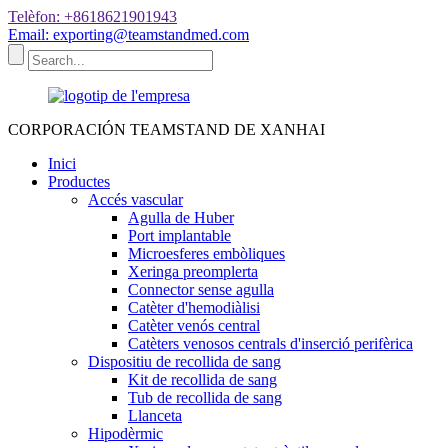
Telèfon: +8618621901943
Email: exporting@teamstandmed.com
CORPORACIÓN TEAMSTAND DE XANHAI
Inici
Productes
Accés vascular
Agulla de Huber
Port implantable
Microesferes embòliques
Xeringa preomplerta
Connector sense agulla
Catèter d'hemodiàlisi
Catèter venós central
Catèters venosos centrals d'inserció perifèrica
Dispositiu de recollida de sang
Kit de recollida de sang
Tub de recollida de sang
Llanceta
Hipodèrmic