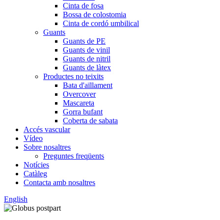
Cinta de fosa
Bossa de colostomia
Cinta de cordó umbilical
Guants
Guants de PE
Guants de vinil
Guants de nitril
Guants de làtex
Productes no teixits
Bata d'aïllament
Overcover
Mascareta
Gorra bufant
Coberta de sabata
Accés vascular
Vídeo
Sobre nosaltres
Preguntes freqüents
Notícies
Catàleg
Contacta amb nosaltres
English