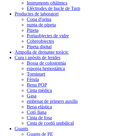
Instruments oftàlmics
Elèctrodes de bucle de Turp
Productes de laboratori
Copa d'orina
punta de pipeta
Pipeta
Portaobjectes de vidre
Cobreobjectes
Pipeta digital
Ampolla de drenatge toràcic
Cura i apòsits de ferides
Bossa de colostomia
esponja hemostàtica
Torniquet
Fèrula
Bena POP
Cinta mèdica
Gasa
embenat de primers auxilis
Bena elàstica
Cotó llana
Cinta de fosa
Cinta de cordó umbilical
Guants
Guants de PE