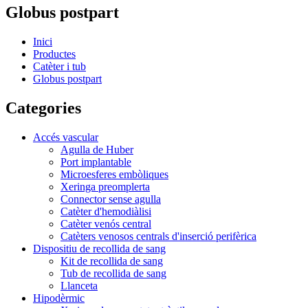
Globus postpart
Inici
Productes
Catèter i tub
Globus postpart
Categories
Accés vascular
Agulla de Huber
Port implantable
Microesferes embòliques
Xeringa preomplerta
Connector sense agulla
Catèter d'hemodiàlisi
Catèter venós central
Catèters venosos centrals d'inserció perifèrica
Dispositiu de recollida de sang
Kit de recollida de sang
Tub de recollida de sang
Llanceta
Hipodèrmic