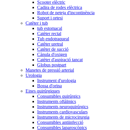
Scooter elèctric
Cadira de rodes elèctrica
Robot de neteja d'incontinència
Suport i ortesi
Catèter i tub
tub estomacal
Catèter rectal
Tub endotraqueal
Catèter uretral
Catèter de succió
Cànula d'oxigen
Catèter d'aspiració tancat
Globus postpart
Manetes de pressió arterial
Urologia
Instrument d'urologia
Bossa d'orina
Eines quirúrgiques
Consumibles quirúrgics
Instruments oftàlmics
Instruments neuroquirúrgics
Instruments cardiovasculars
Instruments de microcirurgia
Consumibles antiinfecció
Consumibles laparoscòpics