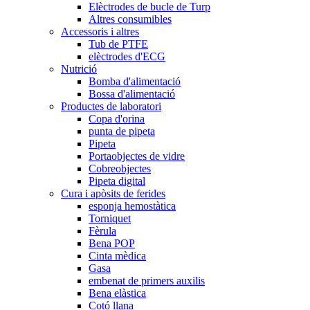
Elèctrodes de bucle de Turp
Altres consumibles
Accessoris i altres
Tub de PTFE
elèctrodes d'ECG
Nutrició
Bomba d'alimentació
Bossa d'alimentació
Productes de laboratori
Copa d'orina
punta de pipeta
Pipeta
Portaobjectes de vidre
Cobreobjectes
Pipeta digital
Cura i apòsits de ferides
esponja hemostàtica
Torniquet
Fèrula
Bena POP
Cinta mèdica
Gasa
embenat de primers auxilis
Bena elàstica
Cotó llana