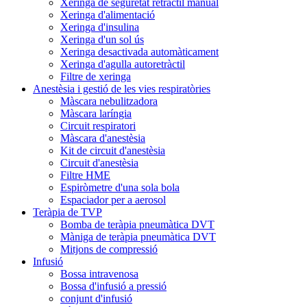
Xeringa de seguretat retràctil manual
Xeringa d'alimentació
Xeringa d'insulina
Xeringa d'un sol ús
Xeringa desactivada automàticament
Xeringa d'agulla autoretràctil
Filtre de xeringa
Anestèsia i gestió de les vies respiratòries
Màscara nebulitzadora
Màscara laríngia
Circuit respiratori
Màscara d'anestèsia
Kit de circuit d'anestèsia
Circuit d'anestèsia
Filtre HME
Espiròmetre d'una sola bola
Espaciador per a aerosol
Teràpia de TVP
Bomba de teràpia pneumàtica DVT
Màniga de teràpia pneumàtica DVT
Mitjons de compressió
Infusió
Bossa intravenosa
Bossa d'infusió a pressió
conjunt d'infusió