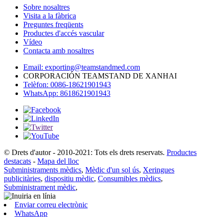
Sobre nosaltres
Visita a la fàbrica
Preguntes freqüents
Productes d'accés vascular
Vídeo
Contacta amb nosaltres
Email: exporting@teamstandmed.com
CORPORACIÓN TEAMSTAND DE XANHAI
Telèfon: 0086-18621901943
WhatsApp: 8618621901943
© Drets d'autor - 2010-2021: Tots els drets reservats.
Productes
destacats
-
Mapa del lloc
Subministraments mèdics
,
Mèdic d'un sol ús
,
Xeringues
publicitàries
,
dispositiu mèdic
,
Consumibles mèdics
,
Subministrament mèdic
,
Enviar correu electrònic
WhatsApp