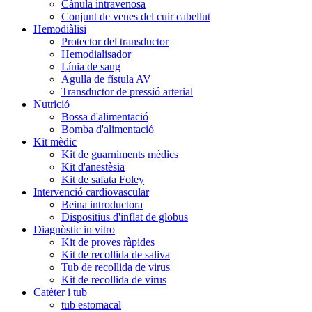
Cànula intravenosa
Conjunt de venes del cuir cabellut
Hemodiàlisi
Protector del transductor
Hemodialisador
Línia de sang
Agulla de fístula AV
Transductor de pressió arterial
Nutrició
Bossa d'alimentació
Bomba d'alimentació
Kit mèdic
Kit de guarniments mèdics
Kit d'anestèsia
Kit de safata Foley
Intervenció cardiovascular
Beina introductora
Dispositius d'inflat de globus
Diagnòstic in vitro
Kit de proves ràpides
Kit de recollida de saliva
Tub de recollida de virus
Kit de recollida de virus
Catèter i tub
tub estomacal