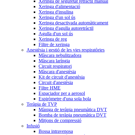
Xeringa de seguretat retràctil manual
Xeringa d'alimentació
Xeringa d'insulina
Xeringa d'un sol ús
Xeringa desactivada automàticament
Xeringa d'agulla autoretràctil
Agulla d'un sol ús
Xeringa de reg
Filtre de xeringa
Anestèsia i gestió de les vies respiratòries
Màscara nebulitzadora
Màscara laríngia
Circuit respiratori
Màscara d'anestèsia
Kit de circuit d'anestèsia
Circuit d'anestèsia
Filtre HME
Espaciador per a aerosol
Espiròmetre d'una sola bola
Teràpia de TVP
Màniga de teràpia pneumàtica DVT
Bomba de teràpia pneumàtica DVT
Mitjons de compressió
Infusió
Bossa intravenosa