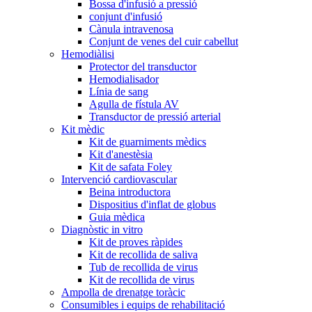
Bossa d'infusió a pressió
conjunt d'infusió
Cànula intravenosa
Conjunt de venes del cuir cabellut
Hemodiàlisi
Protector del transductor
Hemodialisador
Línia de sang
Agulla de fístula AV
Transductor de pressió arterial
Kit mèdic
Kit de guarniments mèdics
Kit d'anestèsia
Kit de safata Foley
Intervenció cardiovascular
Beina introductora
Dispositius d'inflat de globus
Guia mèdica
Diagnòstic in vitro
Kit de proves ràpides
Kit de recollida de saliva
Tub de recollida de virus
Kit de recollida de virus
Ampolla de drenatge toràcic
Consumibles i equips de rehabilitació