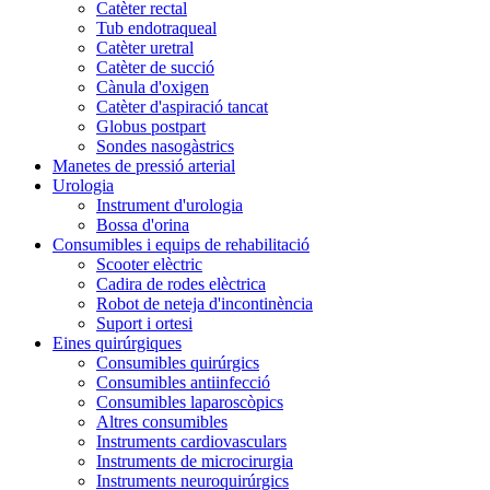
Catèter rectal
Tub endotraqueal
Catèter uretral
Catèter de succió
Cànula d'oxigen
Catèter d'aspiració tancat
Globus postpart
Sondes nasogàstrics
Manetes de pressió arterial
Urologia
Instrument d'urologia
Bossa d'orina
Consumibles i equips de rehabilitació
Scooter elèctric
Cadira de rodes elèctrica
Robot de neteja d'incontinència
Suport i ortesi
Eines quirúrgiques
Consumibles quirúrgics
Consumibles antiinfecció
Consumibles laparoscòpics
Altres consumibles
Instruments cardiovasculars
Instruments de microcirurgia
Instruments neuroquirúrgics