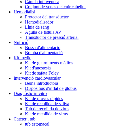
Cànula intravenosa
Conjunt de venes del cuir cabellut
Hemodiàlisi
Protector del transductor
Hemodialisador
Línia de sang
Agulla de fístula AV
Transductor de pressió arterial
Nutrició
Bossa d'alimentació
Bomba d'alimentació
Kit mèdic
Kit de guarniments mèdics
Kit d'anestèsia
Kit de safata Foley
Intervenció cardiovascular
Beina introductora
Dispositius d'inflat de globus
Diagnòstic in vitro
Kit de proves ràpides
Kit de recollida de saliva
Tub de recollida de virus
Kit de recollida de virus
Catèter i tub
tub estomacal