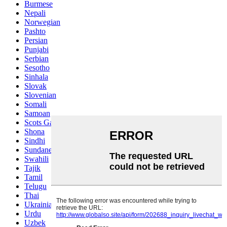
Burmese
Nepali
Norwegian
Pashto
Persian
Punjabi
Serbian
Sesotho
Sinhala
Slovak
Slovenian
Somali
Samoan
Scots Gaelic
Shona
Sindhi
Sundanese
Swahili
Tajik
Tamil
Telugu
Thai
Ukrainian
Urdu
Uzbek