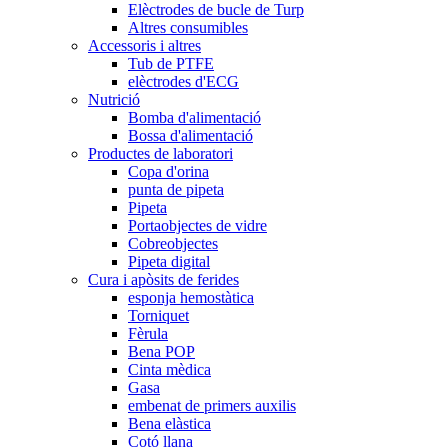
Elèctrodes de bucle de Turp
Altres consumibles
Accessoris i altres
Tub de PTFE
elèctrodes d'ECG
Nutrició
Bomba d'alimentació
Bossa d'alimentació
Productes de laboratori
Copa d'orina
punta de pipeta
Pipeta
Portaobjectes de vidre
Cobreobjectes
Pipeta digital
Cura i apòsits de ferides
esponja hemostàtica
Torniquet
Fèrula
Bena POP
Cinta mèdica
Gasa
embenat de primers auxilis
Bena elàstica
Cotó llana