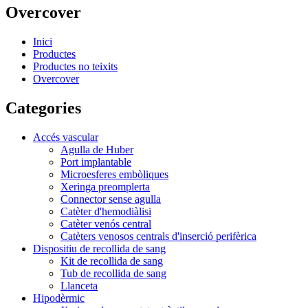
Overcover
Inici
Productes
Productes no teixits
Overcover
Categories
Accés vascular
Agulla de Huber
Port implantable
Microesferes embòliques
Xeringa preomplerta
Connector sense agulla
Catèter d'hemodiàlisi
Catèter venós central
Catèters venosos centrals d'inserció perifèrica
Dispositiu de recollida de sang
Kit de recollida de sang
Tub de recollida de sang
Llanceta
Hipodèrmic