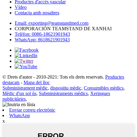
Productes d'accés vascular
Vídeo
Contacta amb nosaltres
Email: exporting@teamstandmed.com
CORPORACIÓN TEAMSTAND DE XANHAI
Telèfon: 0086-18621901943
WhatsApp: 8618621901943
© Drets d'autor - 2010-2021: Tots els drets reservats.
Productes
destacats
-
Mapa del lloc
Subministrament mèdic
,
dispositiu mèdic
,
Consumibles mèdics
,
Mèdic d'un sol ús
,
Subministraments mèdics
,
Xeringues
publicitàries
,
Enviar correu electrònic
WhatsApp
x