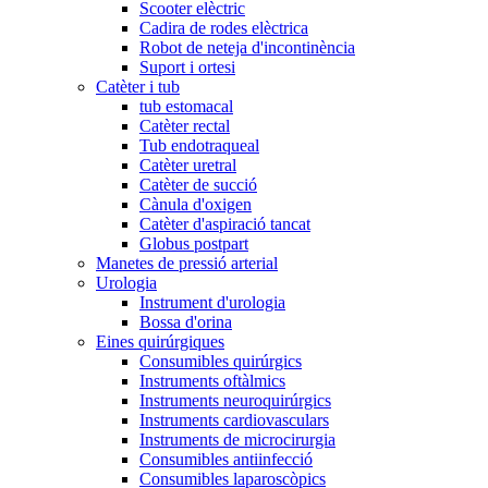
Scooter elèctric
Cadira de rodes elèctrica
Robot de neteja d'incontinència
Suport i ortesi
Catèter i tub
tub estomacal
Catèter rectal
Tub endotraqueal
Catèter uretral
Catèter de succió
Cànula d'oxigen
Catèter d'aspiració tancat
Globus postpart
Manetes de pressió arterial
Urologia
Instrument d'urologia
Bossa d'orina
Eines quirúrgiques
Consumibles quirúrgics
Instruments oftàlmics
Instruments neuroquirúrgics
Instruments cardiovasculars
Instruments de microcirurgia
Consumibles antiinfecció
Consumibles laparoscòpics