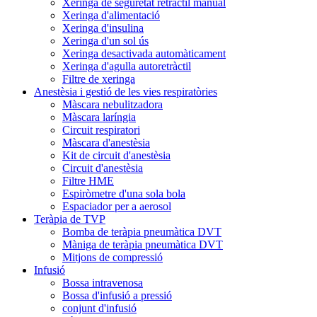
Xeringa de seguretat retràctil manual
Xeringa d'alimentació
Xeringa d'insulina
Xeringa d'un sol ús
Xeringa desactivada automàticament
Xeringa d'agulla autoretràctil
Filtre de xeringa
Anestèsia i gestió de les vies respiratòries
Màscara nebulitzadora
Màscara laríngia
Circuit respiratori
Màscara d'anestèsia
Kit de circuit d'anestèsia
Circuit d'anestèsia
Filtre HME
Espiròmetre d'una sola bola
Espaciador per a aerosol
Teràpia de TVP
Bomba de teràpia pneumàtica DVT
Màniga de teràpia pneumàtica DVT
Mitjons de compressió
Infusió
Bossa intravenosa
Bossa d'infusió a pressió
conjunt d'infusió