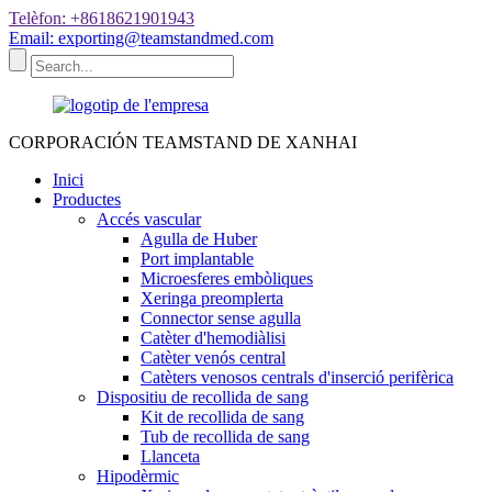
Telèfon: +8618621901943
Email: exporting@teamstandmed.com
CORPORACIÓN TEAMSTAND DE XANHAI
Inici
Productes
Accés vascular
Agulla de Huber
Port implantable
Microesferes embòliques
Xeringa preomplerta
Connector sense agulla
Catèter d'hemodiàlisi
Catèter venós central
Catèters venosos centrals d'inserció perifèrica
Dispositiu de recollida de sang
Kit de recollida de sang
Tub de recollida de sang
Llanceta
Hipodèrmic