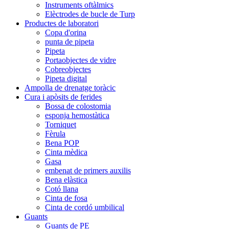
Instruments oftàlmics
Elèctrodes de bucle de Turp
Productes de laboratori
Copa d'orina
punta de pipeta
Pipeta
Portaobjectes de vidre
Cobreobjectes
Pipeta digital
Ampolla de drenatge toràcic
Cura i apòsits de ferides
Bossa de colostomia
esponja hemostàtica
Torniquet
Fèrula
Bena POP
Cinta mèdica
Gasa
embenat de primers auxilis
Bena elàstica
Cotó llana
Cinta de fosa
Cinta de cordó umbilical
Guants
Guants de PE