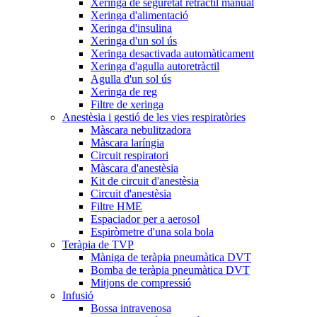
Xeringa de seguretat retràctil manual
Xeringa d'alimentació
Xeringa d'insulina
Xeringa d'un sol ús
Xeringa desactivada automàticament
Xeringa d'agulla autoretràctil
Agulla d'un sol ús
Xeringa de reg
Filtre de xeringa
Anestèsia i gestió de les vies respiratòries
Màscara nebulitzadora
Màscara laríngia
Circuit respiratori
Màscara d'anestèsia
Kit de circuit d'anestèsia
Circuit d'anestèsia
Filtre HME
Espaciador per a aerosol
Espiròmetre d'una sola bola
Teràpia de TVP
Màniga de teràpia pneumàtica DVT
Bomba de teràpia pneumàtica DVT
Mitjons de compressió
Infusió
Bossa intravenosa