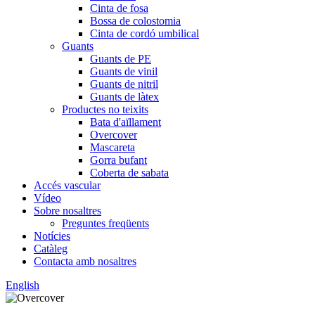
Cinta de fosa
Bossa de colostomia
Cinta de cordó umbilical
Guants
Guants de PE
Guants de vinil
Guants de nitril
Guants de làtex
Productes no teixits
Bata d'aïllament
Overcover
Mascareta
Gorra bufant
Coberta de sabata
Accés vascular
Vídeo
Sobre nosaltres
Preguntes freqüents
Notícies
Catàleg
Contacta amb nosaltres
English