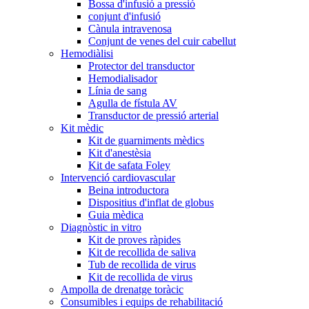
Bossa d'infusió a pressió
conjunt d'infusió
Cànula intravenosa
Conjunt de venes del cuir cabellut
Hemodiàlisi
Protector del transductor
Hemodialisador
Línia de sang
Agulla de fístula AV
Transductor de pressió arterial
Kit mèdic
Kit de guarniments mèdics
Kit d'anestèsia
Kit de safata Foley
Intervenció cardiovascular
Beina introductora
Dispositius d'inflat de globus
Guia mèdica
Diagnòstic in vitro
Kit de proves ràpides
Kit de recollida de saliva
Tub de recollida de virus
Kit de recollida de virus
Ampolla de drenatge toràcic
Consumibles i equips de rehabilitació