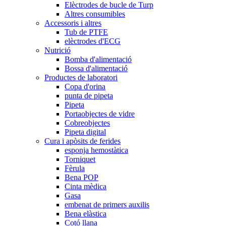
Elèctrodes de bucle de Turp
Altres consumibles
Accessoris i altres
Tub de PTFE
elèctrodes d'ECG
Nutrició
Bomba d'alimentació
Bossa d'alimentació
Productes de laboratori
Copa d'orina
punta de pipeta
Pipeta
Portaobjectes de vidre
Cobreobjectes
Pipeta digital
Cura i apòsits de ferides
esponja hemostàtica
Torniquet
Fèrula
Bena POP
Cinta mèdica
Gasa
embenat de primers auxilis
Bena elàstica
Cotó llana