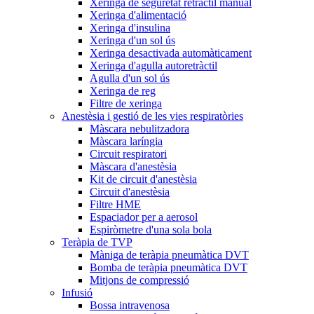
Xeringa de seguretat retràctil manual
Xeringa d'alimentació
Xeringa d'insulina
Xeringa d'un sol ús
Xeringa desactivada automàticament
Xeringa d'agulla autoretràctil
Agulla d'un sol ús
Xeringa de reg
Filtre de xeringa
Anestèsia i gestió de les vies respiratòries
Màscara nebulitzadora
Màscara laríngia
Circuit respiratori
Màscara d'anestèsia
Kit de circuit d'anestèsia
Circuit d'anestèsia
Filtre HME
Espaciador per a aerosol
Espiròmetre d'una sola bola
Teràpia de TVP
Màniga de teràpia pneumàtica DVT
Bomba de teràpia pneumàtica DVT
Mitjons de compressió
Infusió
Bossa intravenosa