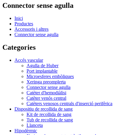
Connector sense agulla
Inici
Productes
Accessoris i altres
Connector sense agulla
Categories
Accés vascular
Agulla de Huber
Port implantable
Microesferes embòliques
Xeringa preomplerta
Connector sense agulla
Catèter d'hemodiàlisi
Catèter venós central
Catèters venosos centrals d'inserció perifèrica
Dispositiu de recollida de sang
Kit de recollida de sang
Tub de recollida de sang
Llanceta
Hipodèrmic