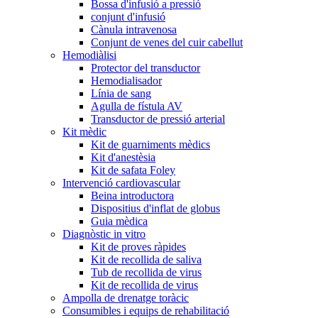
Bossa d'infusió a pressió
conjunt d'infusió
Cànula intravenosa
Conjunt de venes del cuir cabellut
Hemodiàlisi
Protector del transductor
Hemodialisador
Línia de sang
Agulla de fístula AV
Transductor de pressió arterial
Kit mèdic
Kit de guarniments mèdics
Kit d'anestèsia
Kit de safata Foley
Intervenció cardiovascular
Beina introductora
Dispositius d'inflat de globus
Guia mèdica
Diagnòstic in vitro
Kit de proves ràpides
Kit de recollida de saliva
Tub de recollida de virus
Kit de recollida de virus
Ampolla de drenatge toràcic
Consumibles i equips de rehabilitació