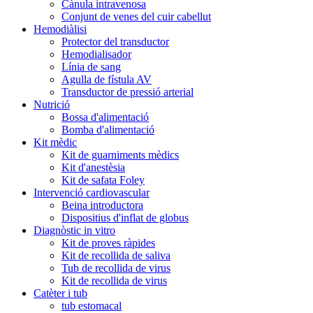
Cànula intravenosa
Conjunt de venes del cuir cabellut
Hemodiàlisi
Protector del transductor
Hemodialisador
Línia de sang
Agulla de fístula AV
Transductor de pressió arterial
Nutrició
Bossa d'alimentació
Bomba d'alimentació
Kit mèdic
Kit de guarniments mèdics
Kit d'anestèsia
Kit de safata Foley
Intervenció cardiovascular
Beina introductora
Dispositius d'inflat de globus
Diagnòstic in vitro
Kit de proves ràpides
Kit de recollida de saliva
Tub de recollida de virus
Kit de recollida de virus
Catèter i tub
tub estomacal