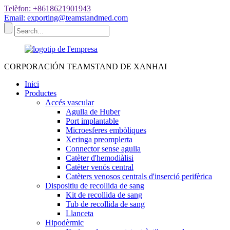
Telèfon: +8618621901943
Email: exporting@teamstandmed.com
CORPORACIÓN TEAMSTAND DE XANHAI
Inici
Productes
Accés vascular
Agulla de Huber
Port implantable
Microesferes embòliques
Xeringa preomplerta
Connector sense agulla
Catèter d'hemodiàlisi
Catèter venós central
Catèters venosos centrals d'inserció perifèrica
Dispositiu de recollida de sang
Kit de recollida de sang
Tub de recollida de sang
Llanceta
Hipodèrmic