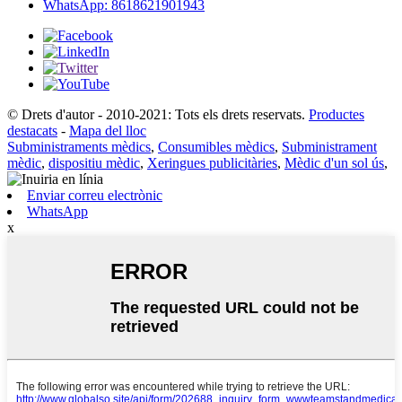
WhatsApp: 8618621901943
© Drets d'autor - 2010-2021: Tots els drets reservats.
Productes
destacats
-
Mapa del lloc
Subministraments mèdics
,
Consumibles mèdics
,
Subministrament
mèdic
,
dispositiu mèdic
,
Xeringues publicitàries
,
Mèdic d'un sol ús
,
Enviar correu electrònic
WhatsApp
x