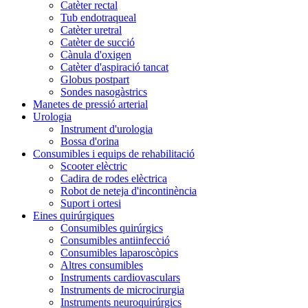
Catèter rectal
Tub endotraqueal
Catèter uretral
Catèter de succió
Cànula d'oxigen
Catèter d'aspiració tancat
Globus postpart
Sondes nasogàstrics
Manetes de pressió arterial
Urologia
Instrument d'urologia
Bossa d'orina
Consumibles i equips de rehabilitació
Scooter elèctric
Cadira de rodes elèctrica
Robot de neteja d'incontinència
Suport i ortesi
Eines quirúrgiques
Consumibles quirúrgics
Consumibles antiinfecció
Consumibles laparoscòpics
Altres consumibles
Instruments cardiovasculars
Instruments de microcirurgia
Instruments neuroquirúrgics