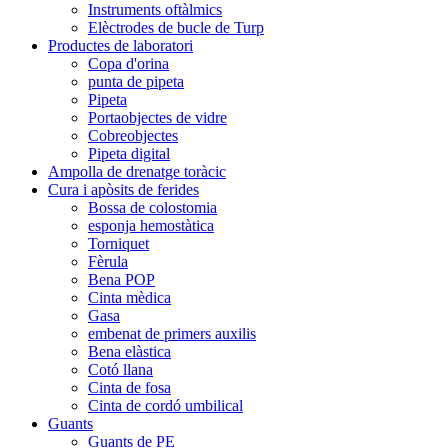
Instruments oftàlmics
Elèctrodes de bucle de Turp
Productes de laboratori
Copa d'orina
punta de pipeta
Pipeta
Portaobjectes de vidre
Cobreobjectes
Pipeta digital
Ampolla de drenatge toràcic
Cura i apòsits de ferides
Bossa de colostomia
esponja hemostàtica
Torniquet
Fèrula
Bena POP
Cinta mèdica
Gasa
embenat de primers auxilis
Bena elàstica
Cotó llana
Cinta de fosa
Cinta de cordó umbilical
Guants
Guants de PE