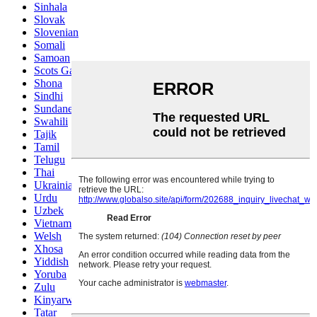
Sinhala
Slovak
Slovenian
Somali
Samoan
Scots Gaelic
Shona
Sindhi
Sundanese
Swahili
Tajik
Tamil
Telugu
Thai
Ukrainian
Urdu
Uzbek
Vietnamese
Welsh
Xhosa
Yiddish
Yoruba
Zulu
Kinyarwanda
Tatar