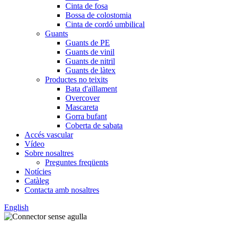
Cinta de fosa
Bossa de colostomia
Cinta de cordó umbilical
Guants
Guants de PE
Guants de vinil
Guants de nitril
Guants de làtex
Productes no teixits
Bata d'aïllament
Overcover
Mascareta
Gorra bufant
Coberta de sabata
Accés vascular
Vídeo
Sobre nosaltres
Preguntes freqüents
Notícies
Catàleg
Contacta amb nosaltres
English