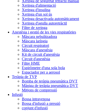
Xeringa de seguretat retràctil manual
Xeringa d'alimentació
Xeringa d'insulina
Xeringa d'un sol ús
Xeringa desactivada automàticament
Xeringa d'agulla autoretràctil
Filtre de xeringa
Anestèsia i gestió de les vies respiratòries
Màscara nebulitzadora
Màscara laríngia
Circuit respiratori
Màscara d'anestèsia
Kit de circuit d'anestèsia
Circuit d'anestèsia
Filtre HME
Espiròmetre d'una sola bola
Espaciador per a aerosol
Teràpia de TVP
Bomba de teràpia pneumàtica DVT
Màniga de teràpia pneumàtica DVT
Mitjons de compressió
Infusió
Bossa intravenosa
Bossa d'infusió a pressió
conjunt d'infusió