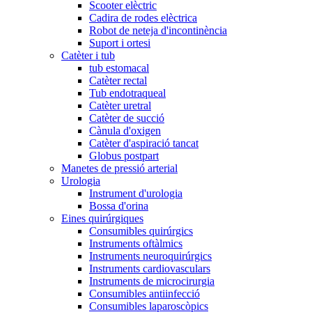
Scooter elèctric
Cadira de rodes elèctrica
Robot de neteja d'incontinència
Suport i ortesi
Catèter i tub
tub estomacal
Catèter rectal
Tub endotraqueal
Catèter uretral
Catèter de succió
Cànula d'oxigen
Catèter d'aspiració tancat
Globus postpart
Manetes de pressió arterial
Urologia
Instrument d'urologia
Bossa d'orina
Eines quirúrgiques
Consumibles quirúrgics
Instruments oftàlmics
Instruments neuroquirúrgics
Instruments cardiovasculars
Instruments de microcirurgia
Consumibles antiinfecció
Consumibles laparoscòpics