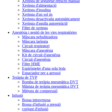
Xeringa de seguretat retràctil manual
Xeringa d'alimentació
Xeringa d'insulina
Xeringa d'un sol ús
Xeringa desactivada automàticament
Xeringa d'agulla autoretràctil
Filtre de xeringa
Anestèsia i gestió de les vies respiratòries
Màscara nebulitzadora
Màscara laríngia
Circuit respiratori
Màscara d'anestèsia
Kit de circuit d'anestèsia
Circuit d'anestèsia
Filtre HME
Espiròmetre d'una sola bola
Espaciador per a aerosol
Teràpia de TVP
Bomba de teràpia pneumàtica DVT
Màniga de teràpia pneumàtica DVT
Mitjons de compressió
Infusió
Bossa intravenosa
Bossa d'infusió a pressió
conjunt d'infusió