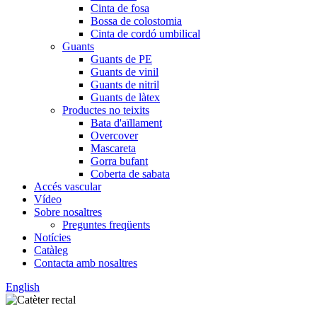
Cinta de fosa
Bossa de colostomia
Cinta de cordó umbilical
Guants
Guants de PE
Guants de vinil
Guants de nitril
Guants de làtex
Productes no teixits
Bata d'aïllament
Overcover
Mascareta
Gorra bufant
Coberta de sabata
Accés vascular
Vídeo
Sobre nosaltres
Preguntes freqüents
Notícies
Catàleg
Contacta amb nosaltres
English