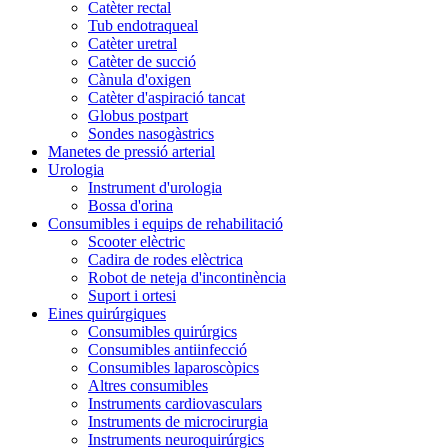
Catèter rectal
Tub endotraqueal
Catèter uretral
Catèter de succió
Cànula d'oxigen
Catèter d'aspiració tancat
Globus postpart
Sondes nasogàstrics
Manetes de pressió arterial
Urologia
Instrument d'urologia
Bossa d'orina
Consumibles i equips de rehabilitació
Scooter elèctric
Cadira de rodes elèctrica
Robot de neteja d'incontinència
Suport i ortesi
Eines quirúrgiques
Consumibles quirúrgics
Consumibles antiinfecció
Consumibles laparoscòpics
Altres consumibles
Instruments cardiovasculars
Instruments de microcirurgia
Instruments neuroquirúrgics