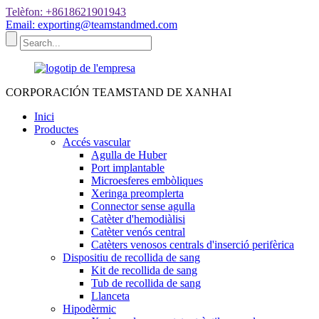
Telèfon: +8618621901943
Email: exporting@teamstandmed.com
CORPORACIÓN TEAMSTAND DE XANHAI
Inici
Productes
Accés vascular
Agulla de Huber
Port implantable
Microesferes embòliques
Xeringa preomplerta
Connector sense agulla
Catèter d'hemodiàlisi
Catèter venós central
Catèters venosos centrals d'inserció perifèrica
Dispositiu de recollida de sang
Kit de recollida de sang
Tub de recollida de sang
Llanceta
Hipodèrmic