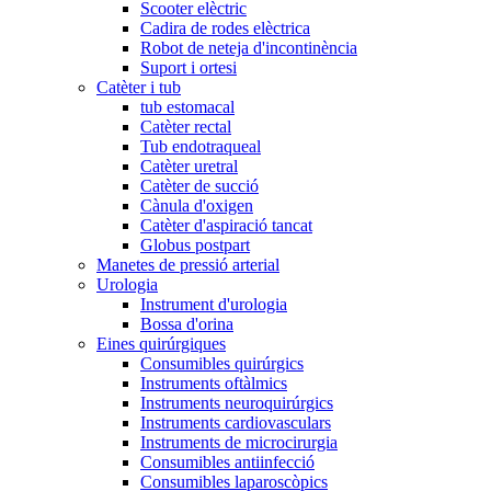
Scooter elèctric
Cadira de rodes elèctrica
Robot de neteja d'incontinència
Suport i ortesi
Catèter i tub
tub estomacal
Catèter rectal
Tub endotraqueal
Catèter uretral
Catèter de succió
Cànula d'oxigen
Catèter d'aspiració tancat
Globus postpart
Manetes de pressió arterial
Urologia
Instrument d'urologia
Bossa d'orina
Eines quirúrgiques
Consumibles quirúrgics
Instruments oftàlmics
Instruments neuroquirúrgics
Instruments cardiovasculars
Instruments de microcirurgia
Consumibles antiinfecció
Consumibles laparoscòpics