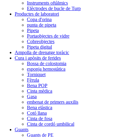
Instruments oftàlmics
Elèctrodes de bucle de Turp
Productes de laboratori
Copa d'orina
punta de pipeta
Pipeta
Portaobjectes de vidre
Cobreobjectes
Pipeta digital
Ampolla de drenatge toràcic
Cura i apòsits de ferides
Bossa de colostomia
esponja hemostàtica
Torniquet
Fèrula
Bena POP
Cinta mèdica
Gasa
embenat de primers auxilis
Bena elàstica
Cotó llana
Cinta de fosa
Cinta de cordó umbilical
Guants
Guants de PE