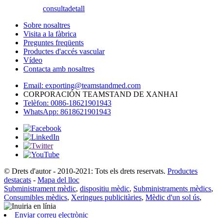
consulta
detall
Sobre nosaltres
Visita a la fàbrica
Preguntes freqüents
Productes d'accés vascular
Vídeo
Contacta amb nosaltres
Email: exporting@teamstandmed.com
CORPORACIÓN TEAMSTAND DE XANHAI
Telèfon: 0086-18621901943
WhatsApp: 8618621901943
© Drets d'autor - 2010-2021: Tots els drets reservats.
Productes
destacats
-
Mapa del lloc
Subministrament mèdic
,
dispositiu mèdic
,
Subministraments mèdics
,
Consumibles mèdics
,
Xeringues publicitàries
,
Mèdic d'un sol ús
,
Enviar correu electrònic