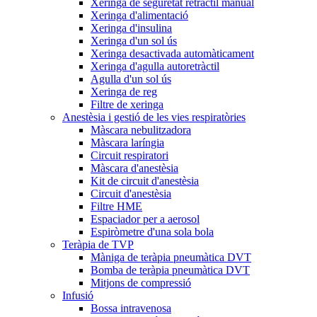
Xeringa de seguretat retràctil manual
Xeringa d'alimentació
Xeringa d'insulina
Xeringa d'un sol ús
Xeringa desactivada automàticament
Xeringa d'agulla autoretràctil
Agulla d'un sol ús
Xeringa de reg
Filtre de xeringa
Anestèsia i gestió de les vies respiratòries
Màscara nebulitzadora
Màscara laríngia
Circuit respiratori
Màscara d'anestèsia
Kit de circuit d'anestèsia
Circuit d'anestèsia
Filtre HME
Espaciador per a aerosol
Espiròmetre d'una sola bola
Teràpia de TVP
Màniga de teràpia pneumàtica DVT
Bomba de teràpia pneumàtica DVT
Mitjons de compressió
Infusió
Bossa intravenosa