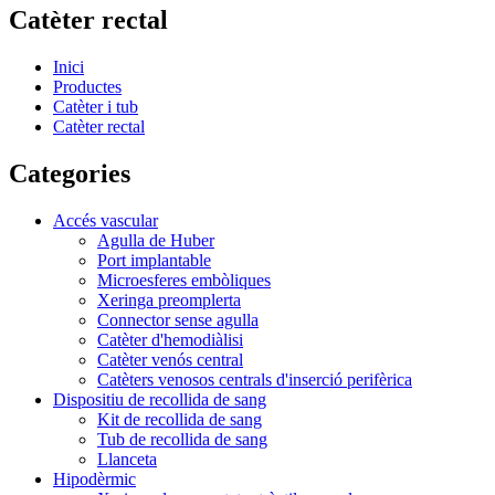
Catèter rectal
Inici
Productes
Catèter i tub
Catèter rectal
Categories
Accés vascular
Agulla de Huber
Port implantable
Microesferes embòliques
Xeringa preomplerta
Connector sense agulla
Catèter d'hemodiàlisi
Catèter venós central
Catèters venosos centrals d'inserció perifèrica
Dispositiu de recollida de sang
Kit de recollida de sang
Tub de recollida de sang
Llanceta
Hipodèrmic