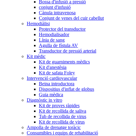
Bossa d'infusió a pressió
conjunt d'infusió
Cànula intravenosa
Conjunt de venes del cuir cabellut
Hemodiàlisi
Protector del transductor
Hemodialisador
Línia de sang
Agulla de fístula AV
Transductor de pressió arterial
Kit mèdic
Kit de guarniments mèdics
Kit d'anestèsia
Kit de safata Foley
Intervenció cardiovascular
Beina introductora
Dispositius d'inflat de globus
Guia mèdica
Diagnòstic in vitro
Kit de proves ràpides
Kit de recollida de saliva
Tub de recollida de virus
Kit de recollida de virus
Ampolla de drenatge toràcic
Consumibles i equips de rehabilitació