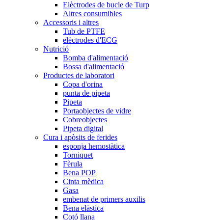
Elèctrodes de bucle de Turp
Altres consumibles
Accessoris i altres
Tub de PTFE
elèctrodes d'ECG
Nutrició
Bomba d'alimentació
Bossa d'alimentació
Productes de laboratori
Copa d'orina
punta de pipeta
Pipeta
Portaobjectes de vidre
Cobreobjectes
Pipeta digital
Cura i apòsits de ferides
esponja hemostàtica
Torniquet
Fèrula
Bena POP
Cinta mèdica
Gasa
embenat de primers auxilis
Bena elàstica
Cotó llana