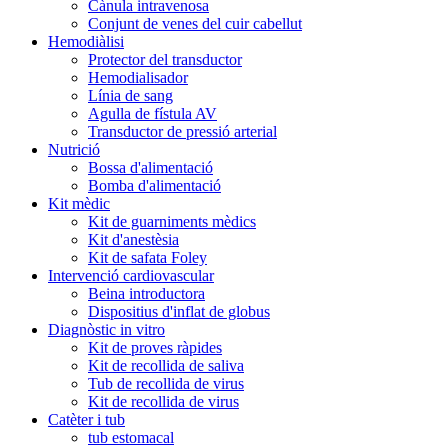
Cànula intravenosa
Conjunt de venes del cuir cabellut
Hemodiàlisi
Protector del transductor
Hemodialisador
Línia de sang
Agulla de fístula AV
Transductor de pressió arterial
Nutrició
Bossa d'alimentació
Bomba d'alimentació
Kit mèdic
Kit de guarniments mèdics
Kit d'anestèsia
Kit de safata Foley
Intervenció cardiovascular
Beina introductora
Dispositius d'inflat de globus
Diagnòstic in vitro
Kit de proves ràpides
Kit de recollida de saliva
Tub de recollida de virus
Kit de recollida de virus
Catèter i tub
tub estomacal