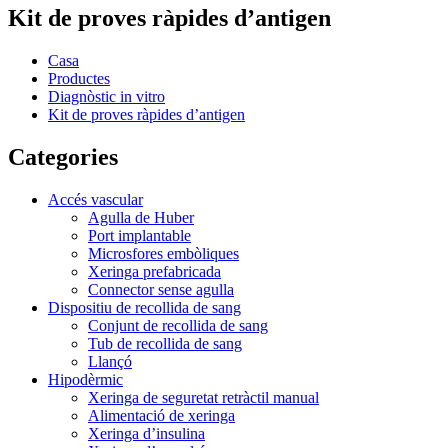
Kit de proves ràpides d’antigen
Casa
Productes
Diagnòstic in vitro
Kit de proves ràpides d’antigen
Categories
Accés vascular
Agulla de Huber
Port implantable
Microsfores embòliques
Xeringa prefabricada
Connector sense agulla
Dispositiu de recollida de sang
Conjunt de recollida de sang
Tub de recollida de sang
Llançó
Hipodèrmic
Xeringa de seguretat retràctil manual
Alimentació de xeringa
Xeringa d’insulina