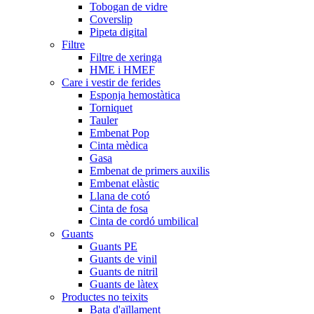
Tobogan de vidre
Coverslip
Pipeta digital
Filtre
Filtre de xeringa
HME i HMEF
Care i vestir de ferides
Esponja hemostàtica
Torniquet
Tauler
Embenat Pop
Cinta mèdica
Gasa
Embenat de primers auxilis
Embenat elàstic
Llana de cotó
Cinta de fosa
Cinta de cordó umbilical
Guants
Guants PE
Guants de vinil
Guants de nitril
Guants de làtex
Productes no teixits
Bata d'aïllament