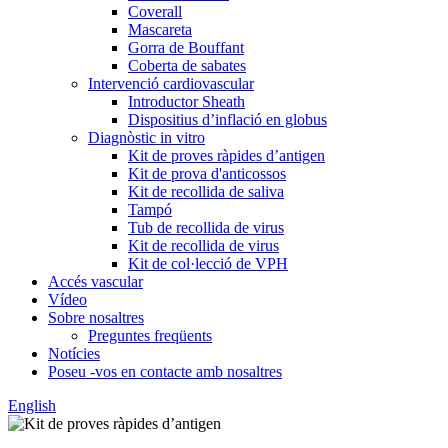
Coverall
Mascareta
Gorra de Bouffant
Coberta de sabates
Intervenció cardiovascular
Introductor Sheath
Dispositius d’inflació en globus
Diagnòstic in vitro
Kit de proves ràpides d’antigen
Kit de prova d'anticossos
Kit de recollida de saliva
Tampó
Tub de recollida de virus
Kit de recollida de virus
Kit de col·lecció de VPH
Accés vascular
Vídeo
Sobre nosaltres
Preguntes freqüents
Notícies
Poseu -vos en contacte amb nosaltres
English