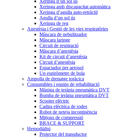
Xeringa d’un sol ús
Xeringa amb discapacitat automàtica
Xeringa d’agulla auto-retràctil
Agulla d’un sol ús
Xeringa de reg
Anestèsia i Gestió de les vies respiratòries
Màscara de nebulitzador
Màscara laringe
Circuit de respiració
Màscara d’anestèsia
Kit de circuit d’anestèsia
Circuit d’anestèsia
Espaciador per aerosol
Un espiròmetre de bola
Ampolla de drenatge toràcica
Consumibles i equips de rehabilitació
Màniga de teràpia pneumàtica DVT
Bomba de teràpia pneumàtica DVT
Scooter elèctric
Cadira elèctrica de rodes
Robot de neteja incontinència
Mitjons de compressió
BRACE & SUPPORT
Hemodiàlisi
Protector del transductor