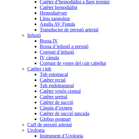
Catèter d’hemodiàlisi a llarg termini
Catèter hemodiàlisi
Hemodialyser
Línia sanguínia
Agulla AV Fistula
Transductor de pressió arterial
Infusió
Bossa IV
Bossa d’infusió a pressió
Conjunt d’infusió
IV cànula
Conjunt de venes del cuir cabellut
Catèter i tub
Tub estomacal
Catèter rectal
Tub endotraqueal
Catèter venós central
Catèter uretral
Catèter de succió
Cànula d’oxigen
Catèter de succió tancada
Globus postpart
Cuff de pressió arterial
Urologia
Instrument d’Urologia