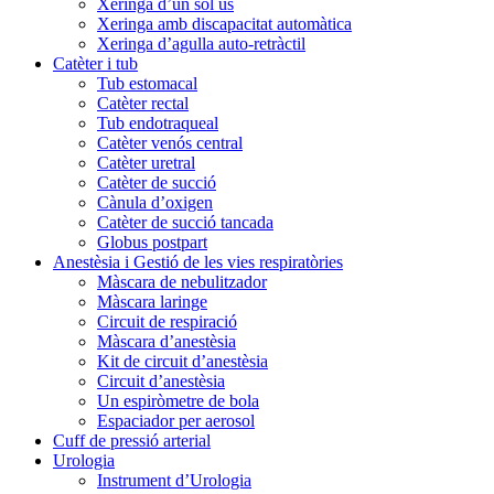
Xeringa d’un sol ús
Xeringa amb discapacitat automàtica
Xeringa d’agulla auto-retràctil
Catèter i tub
Tub estomacal
Catèter rectal
Tub endotraqueal
Catèter venós central
Catèter uretral
Catèter de succió
Cànula d’oxigen
Catèter de succió tancada
Globus postpart
Anestèsia i Gestió de les vies respiratòries
Màscara de nebulitzador
Màscara laringe
Circuit de respiració
Màscara d’anestèsia
Kit de circuit d’anestèsia
Circuit d’anestèsia
Un espiròmetre de bola
Espaciador per aerosol
Cuff de pressió arterial
Urologia
Instrument d’Urologia