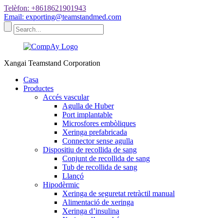
Telèfon: +8618621901943
Email: exporting@teamstandmed.com
Xangai Teamstand Corporation
Casa
Productes
Accés vascular
Agulla de Huber
Port implantable
Microsfores embòliques
Xeringa prefabricada
Connector sense agulla
Dispositiu de recollida de sang
Conjunt de recollida de sang
Tub de recollida de sang
Llançó
Hipodèrmic
Xeringa de seguretat retràctil manual
Alimentació de xeringa
Xeringa d’insulina