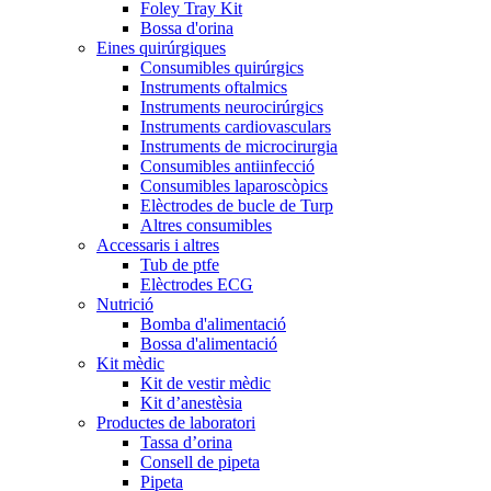
Foley Tray Kit
Bossa d'orina
Eines quirúrgiques
Consumibles quirúrgics
Instruments oftalmics
Instruments neurocirúrgics
Instruments cardiovasculars
Instruments de microcirurgia
Consumibles antiinfecció
Consumibles laparoscòpics
Elèctrodes de bucle de Turp
Altres consumibles
Accessaris i altres
Tub de ptfe
Elèctrodes ECG
Nutrició
Bomba d'alimentació
Bossa d'alimentació
Kit mèdic
Kit de vestir mèdic
Kit d’anestèsia
Productes de laboratori
Tassa d’orina
Consell de pipeta
Pipeta